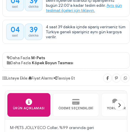
04
39
belirli ilçelerde İstanbul içi siparişleriniz
:
bugün 22:00'a kadar teslim edilir.
Aynı gün
saat
dakika
teslimat ilçeleri için tıklayın.
4 saat 39 dakika içinde sipariş verirseniz tüm
04
39
:
Türkiye geneli siparişiniz aynı gün kargoya
saat
dakika
verilir.
Daha Fazla
M-Pets
Daha Fazla
Köpek Boyun Tasması
Listeye Ekle
|
Fiyat Alarmı
|
Tavsiye Et
ÜRÜN AÇIKLAMASI
ÖDEME SEÇENEKLERI
YORUMLAR
M-PETS JOLLY ECO Collar, %99 oranında geri