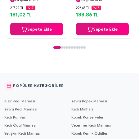
Güvenli Ödeme
Güvenli Ödeme
217,22 TL
226,63 TL
%17
%17
Aynı Gün Kargo
Aynı Gün Kargo
181,02
188,86
TL
TL
Sepete Ekle
Sepete Ekle
POPÜLER KATEGORILER
Kısır Kedi Maması
Yavru Köpek Maması
Yavru Kedi Maması
Kedi Maltları
Kedi Kumları
Köpek Konserveleri
Kedi Ödül Maması
Veteriner Kedi Maması
Yetişkin Kedi Maması
Köpek Kemik Ödülleri