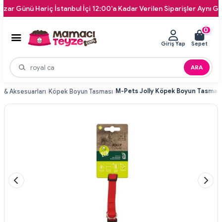
ünü Hariç İstanbul İçi 12:00'a Kadar Verilen Siparişler Aynı Gün Kap
0
Giriş Yap
Sepet
ARA
 & Aksesuarları
Köpek Boyun Tasması