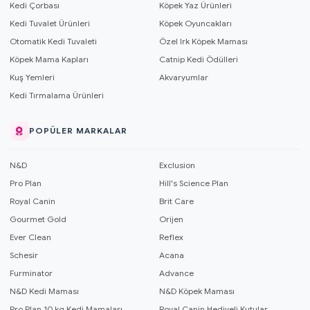
Kedi Çorbası
Köpek Yaz Ürünleri
Kedi Tuvalet Ürünleri
Köpek Oyuncakları
Otomatik Kedi Tuvaleti
Özel Irk Köpek Maması
Köpek Mama Kapları
Catnip Kedi Ödülleri
Kuş Yemleri
Akvaryumlar
Kedi Tırmalama Ürünleri
POPÜLER MARKALAR
N&D
Exclusion
Pro Plan
Hill's Science Plan
Royal Canin
Brit Care
Gourmet Gold
Orijen
Ever Clean
Reflex
Schesir
Acana
Furminator
Advance
N&D Kedi Maması
N&D Köpek Maması
Pro Plan 10 kg Kedi Mamaları
Royal Canin Hediyeli Kutular