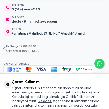
TELEFON
0 (544) 646 42 40
E-POSTA
destek@mamaciteyze.com
ADRES
Ferhatpaşa Mahallesi, 23. Sk. No:7 Ataşehir/İstanbul
Hafta içi 09:00–18:00
Cumartesi 10:00–13:00
GÜVENLI ÖDEME
3D Secure
256-bit SSL
Çerez Kullanımı
Kişisel verileriniz, hizmetlerimizin daha iyi bir şekilde
© 2026 Mamacı Teyze · Nurşen ve ekibi ile birlikte
ile hazırlandı.
sunulması için mevzuata uygun bir şekilde toplanıp işlenir.
Mesafeli Satış Sözleşmesi
Konuyla ilgili detaylı bilgi almak için Gizlilik Politikamızı
inceleyebilirsiniz.
Reddet
seçeneğine tıklamanız halinde
Pati Puan Kazanma Koşulları
yalnızca internet sitemizin çalışması için gerekli çerezler
Gizlilik ve Çerez Politikası