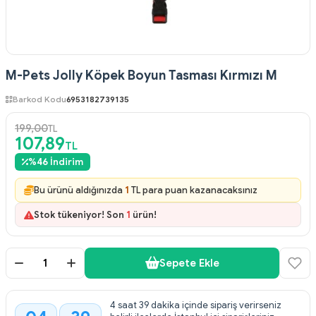
M-Pets Jolly Köpek Boyun Tasması Kırmızı M
Barkod Kodu
6953182739135
199,00
TL
107,89
TL
%
46
İndirim
Bu ürünü aldığınızda
1
TL para puan kazanacaksınız
Stok tükeniyor! Son
1
ürün!
Sepete Ekle
4 saat 39 dakika içinde sipariş verirseniz