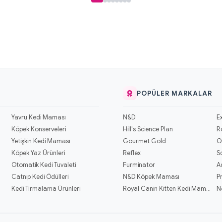
POPÜLER MARKALAR
Yavru Kedi Maması
N&D
E
Köpek Konserveleri
Hill's Science Plan
R
Yetişkin Kedi Maması
Gourmet Gold
O
Köpek Yaz Ürünleri
Reflex
S
Otomatik Kedi Tuvaleti
Furminator
A
Catnip Kedi Ödülleri
N&D Köpek Maması
P
Kedi Tırmalama Ürünleri
Royal Canin Kitten Kedi Mamaları
N