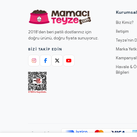
Kurumsa
Biz Kimiz?
İletişim
2018'den beri patili dostlarınız için
doğru ürünü, doğru fiyata sunuyoruz.
Teyze'nin D
Marka Yetki
BIZI TAKIP EDIN
Kampanyal
Havale & 
Bilgileri
GÜVENLI ÖDEME