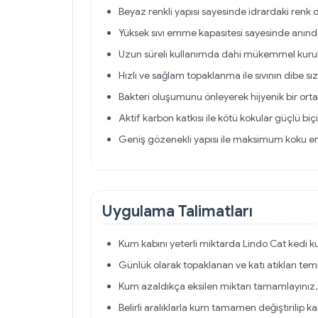
Beyaz renkli yapısı sayesinde idrardaki renk d
Yüksek sıvı emme kapasitesi sayesinde anında
Uzun süreli kullanımda dahi mükemmel kurul
Hızlı ve sağlam topaklanma ile sıvının dibe sı
Bakteri oluşumunu önleyerek hijyenik bir ort
Aktif karbon katkısı ile kötü kokular güçlü bi
Geniş gözenekli yapısı ile maksimum koku em
Uygulama Talimatları
Kum kabını yeterli miktarda Lindo Cat kedi 
Günlük olarak topaklanan ve katı atıkları temi
Kum azaldıkça eksilen miktarı tamamlayınız.
Belirli aralıklarla kum tamamen değiştirilip ka