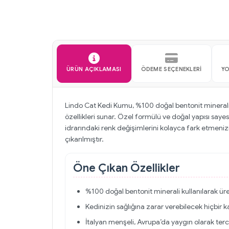
ÜRÜN AÇIKLAMASI
ÖDEME SEÇENEKLERI
YO
Lindo Cat Kedi Kumu, %100 doğal bentonit minerali
özellikleri sunar. Özel formülü ve doğal yapısı saye
idrarındaki renk değişimlerini kolayca fark etmenizi 
çıkarılmıştır.
Öne Çıkan Özellikler
%100 doğal bentonit minerali kullanılarak üret
Kedinizin sağlığına zarar verebilecek hiçbir
İtalyan menşeli, Avrupa’da yaygın olarak terc