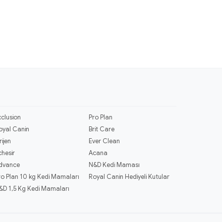
xclusion
Pro Plan
oyal Canin
Brit Care
rijen
Ever Clean
chesir
Acana
dvance
N&D Kedi Maması
ro Plan 10 kg Kedi Mamaları
Royal Canin Hediyeli Kutular
&D 1,5 Kg Kedi Mamaları