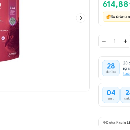
614,88
Bu ürünü a
28 d
28
içi 
dakika
tesl
04
2
saat
dak
Daha Fazla
L