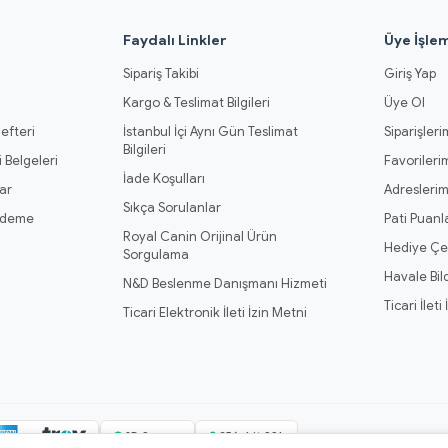
l
Faydalı Linkler
Üye İşlem
Sipariş Takibi
Giriş Yap
Kargo & Teslimat Bilgileri
Üye Ol
efteri
İstanbul İçi Aynı Gün Teslimat
Siparişleri
Bilgileri
 Belgeleri
Favorileri
İade Koşulları
ar
Adresleri
Sıkça Sorulanlar
Ödeme
Pati Puanl
Royal Canin Orijinal Ürün
Hediye Çe
Sorgulama
Havale Bil
N&D Beslenme Danışmanı Hizmeti
Ticari İleti
Ticari Elektronik İleti İzin Metni
3D Secure
256-bit SSL