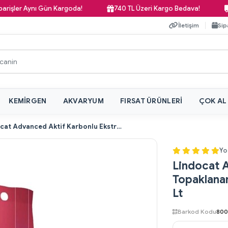
r Aynı Gün Kargoda!
740 TL Üzeri Kargo Bedava!
Pazar
İletişim
Sip
KEMIRGEN
AKVARYUM
FIRSAT ÜRÜNLERI
ÇOK AL
Lindocat Advanced Aktif Karbonlu Ekstra Topaklanan Kokusuz Bentonit Kedi Kumu 10 Lt
Yo
Lindocat 
Topaklana
Lt
Barkod Kodu
800