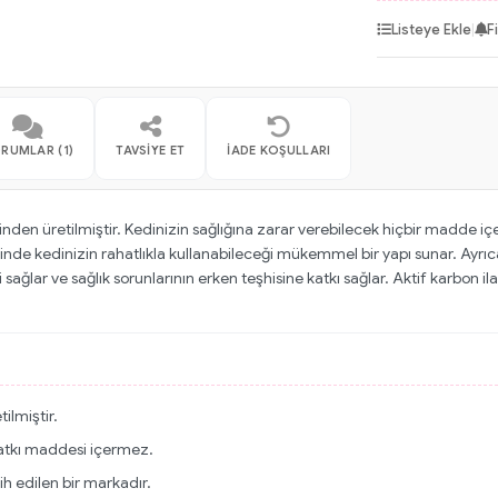
Listeye Ekle
|
F
RUMLAR (1)
TAVSIYE ET
İADE KOŞULLARI
nden üretilmiştir. Kedinizin sağlığına zarar verebilecek hiçbir madde 
sinde kedinizin rahatlıkla kullanabileceği mükemmel bir yapı sunar. Ayrıc
sağlar ve sağlık sorunlarının erken teşhisine katkı sağlar. Aktif karbon ila
ilmiştir.
 katkı maddesi içermez.
ih edilen bir markadır.