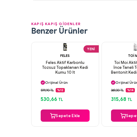
KAPIŞ KAPIŞ GİDENLER
Benzer Ürünler
YENI
FELES
TOI 
Feles Aktif Karbonlu
Toi Moi Akt
Tozsuz Topaklanan Kedi
İnce Taneli
Aynı Gün Kargo
Aynı Gün K
Kumu 10 lt
Bentonit Ked
Orijinal Ürün
Orijinal Ürü
Güvenli Ödeme
Güvenli Ö
Aynı Gün Kargo
Aynı Gün K
599,90 TL
369,00 TL
%12
%14
530,66
315,68
TL
TL
Sepete Ekle
Sepet