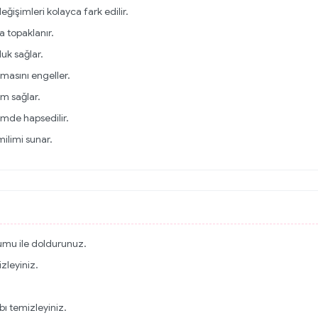
eğişimleri kolayca fark edilir.
 topaklanır.
uk sağlar.
zmasını engeller.
am sağlar.
çimde hapsedilir.
ilimi sunar.
kumu ile doldurunuz.
zleyiniz.
bı temizleyiniz.