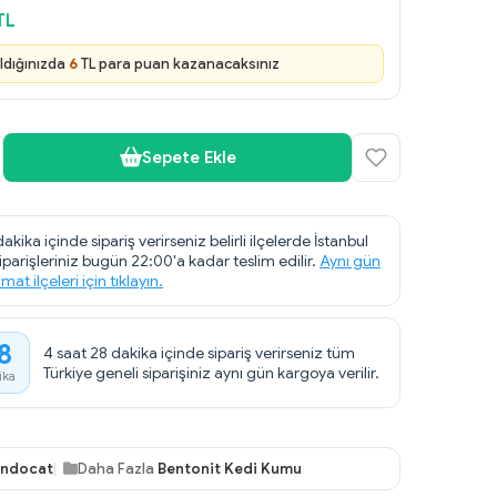
TL
ldığınızda
6
TL para puan kazanacaksınız
Sepete Ekle
akika içinde sipariş verirseniz belirli ilçelerde İstanbul
siparişleriniz bugün 22:00'a kadar teslim edilir.
Aynı gün
imat ilçeleri için tıklayın.
8
4 saat 28 dakika içinde sipariş verirseniz tüm
Türkiye geneli siparişiniz aynı gün kargoya verilir.
ika
indocat
Daha Fazla
Bentonit Kedi Kumu