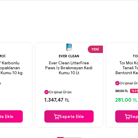
YENI
MOI
EVER CLEAN
TO
if Karbonlu
Ever Clean LitterFree
Toi Moi K
 Topaklanan
Paws İz Bırakmayan Kedi
Taneli 
argo
Aynı Gün
i Kumu 10 kg
Kumu 10 Lt
Bentonit Ke
n
Orijinal Ü
Aynı Gün Kargo
deme
Güvenli
Orijinal Ürün
argo
Aynı Gün
369,00 TL
%2
Güvenli Ödeme
Aynı Gün Kargo
1.347,47
281,00
TL
TL
e Ekle
Sepete Ekle
Sep