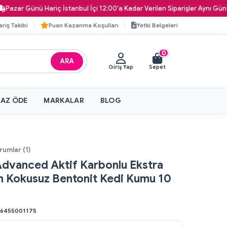
 Günü Hariç İstanbul İçi 12:00'a Kadar Verilen Siparişler Aynı Gün Kapınız
ariş Takibi
Puan Kazanma Koşulları
Yetki Belgeleri
0
ARA
Giriş Yap
Sepet
 AZ ÖDE
MARKALAR
BLOG
rumlar (1)
Advanced Aktif Karbonlu Ekstra
n Kokusuz Bentonit Kedi Kumu 10
6455001175