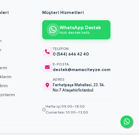
leri
Müşteri Hizmetleri
WhatsApp Destek
Hızlı destek hattı
m
TELEFON
m
0 (544) 646 42 40
m
E-POSTA
arım
destek@mamaciteyze.com
klerim
ADRES
Ferhatpaşa Mahallesi, 23. Sk.
dirim
No:7 Ataşehir/İstanbul
 İzinlerim
Hafta içi 09:00–18:00
Cumartesi 10:00–13:00