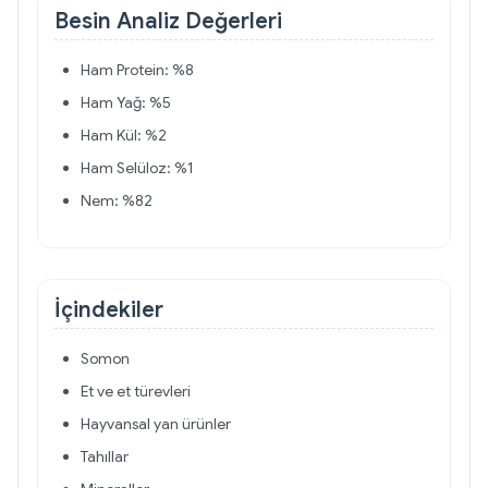
Besin Analiz Değerleri
Ham Protein: %8
Ham Yağ: %5
Ham Kül: %2
Ham Selüloz: %1
Nem: %82
İçindekiler
Somon
Et ve et türevleri
Hayvansal yan ürünler
Tahıllar