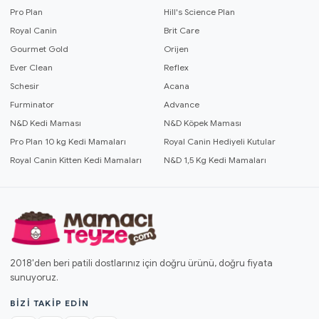
Pro Plan
Hill's Science Plan
Royal Canin
Brit Care
Gourmet Gold
Orijen
Ever Clean
Reflex
Schesir
Acana
Furminator
Advance
N&D Kedi Maması
N&D Köpek Maması
Pro Plan 10 kg Kedi Mamaları
Royal Canin Hediyeli Kutular
Royal Canin Kitten Kedi Mamaları
N&D 1,5 Kg Kedi Mamaları
2018'den beri patili dostlarınız için doğru ürünü, doğru fiyata
sunuyoruz.
BIZI TAKIP EDIN