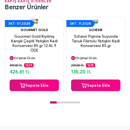
KAPIŞ KAPIŞ GİDENLER
Benzer Ürünler
SKT: 01.2028
SKT: 11.2028
GOURMET GOLD
SCHESIR
Gourmet Gold Kıyılmış
Schesir Pişirme Suyunda
Karışık Çeşitli Yetişkin Kedi
Tavuk Filetolu Yetişkin Kedi
Konservesi 85 gr 12 AL 9
Konservesi 85 gr
ÖDE
Aynı Gün Kargo
Aynı Gün Kargo
Orijinal Ürün
Orijinal Ürün
Güvenli Ödeme
Güvenli Ödeme
599,00 TL
209,00 TL
%29
%35
Aynı Gün Kargo
Aynı Gün Kargo
426,61
135,20
TL
TL
Sepete Ekle
Sepete Ekle