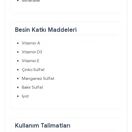
Mineraller
Besin Katkı Maddeleri
Vitamin A
Vitamin D3
Vitamin E
Çinko Sülfat
Manganez Sülfat
Bakır Sülfat
İyot
Kullanım Talimatları