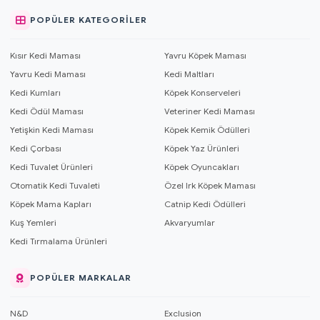
POPÜLER KATEGORILER
Kısır Kedi Maması
Yavru Köpek Maması
Yavru Kedi Maması
Kedi Maltları
Kedi Kumları
Köpek Konserveleri
Kedi Ödül Maması
Veteriner Kedi Maması
Yetişkin Kedi Maması
Köpek Kemik Ödülleri
Kedi Çorbası
Köpek Yaz Ürünleri
Kedi Tuvalet Ürünleri
Köpek Oyuncakları
Otomatik Kedi Tuvaleti
Özel Irk Köpek Maması
Köpek Mama Kapları
Catnip Kedi Ödülleri
Kuş Yemleri
Akvaryumlar
Kedi Tırmalama Ürünleri
POPÜLER MARKALAR
N&D
Exclusion