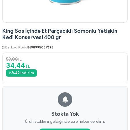
King Sos İçinde Et Parçacıklı Somonlu Yetişkin
Kedi Konservesi 400 gr
Barkod Kodu
8698995037693
59,00
TL
34,44
TL
%
42
İndirim
Stokta Yok
Ürün stoklara geldiğinde size haber verelim.