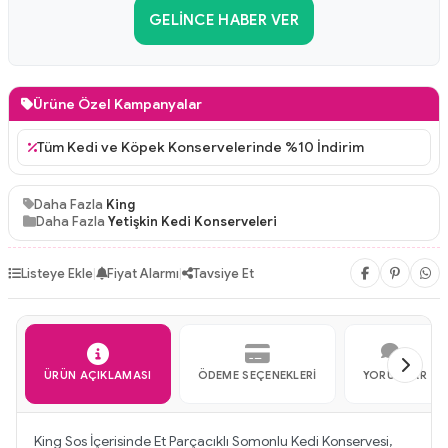
GELINCE HABER VER
Ürüne Özel Kampanyalar
Tüm Kedi ve Köpek Konservelerinde %10 İndirim
Daha Fazla
King
Daha Fazla
Yetişkin Kedi Konserveleri
Listeye Ekle
|
Fiyat Alarmı
|
Tavsiye Et
ÜRÜN AÇIKLAMASI
ÖDEME SEÇENEKLERI
YORUMLAR
King Sos İçerisinde Et Parçacıklı Somonlu Kedi Konservesi,