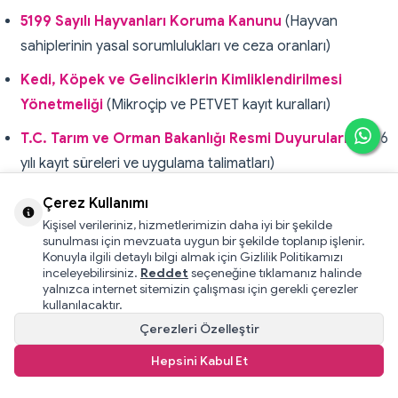
5199 Sayılı Hayvanları Koruma Kanunu
(Hayvan
sahiplerinin yasal sorumlulukları ve ceza oranları)
Kedi, Köpek ve Gelinciklerin Kimliklendirilmesi
Yönetmeliği
(Mikroçip ve PETVET kayıt kuralları)
T.C. Tarım ve Orman Bakanlığı Resmi Duyuruları
(2026
yılı kayıt süreleri ve uygulama talimatları)
Tarım Cebimde Mobil Uygulaması
Çerez Kullanımı
Kişisel verileriniz, hizmetlerimizin daha iyi bir şekilde
sunulması için mevzuata uygun bir şekilde toplanıp işlenir.
Paylaş
Konuyla ilgili detaylı bilgi almak için Gizlilik Politikamızı
inceleyebilirsiniz.
Reddet
seçeneğine tıklamanız halinde
yalnızca internet sitemizin çalışması için gerekli çerezler
kullanılacaktır.
Son Yazılar
Çerezleri Özelleştir
Hepsini Kabul Et
YENI
8 Ağustos Dünya Kediler Günü 2026: #ThinkCAT
08.08.2026