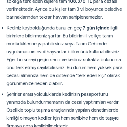
sokağa terk eden kişilere tam
108.370 TL
para cezası
verilmektedir. Ayrıca bu kişiler tam 3 yıl boyunca belediye
barınaklarından tekrar hayvan sahiplenemezler.
Kediniz kaybolduğunda bunu en geç
7 gün içinde
ilgili
birimlere bildirmeniz şarttır. Bu bildirimi il ve ilçe tarım
müdürlüklerine yapabilirsiniz veya Tarım Cebimde
uygulamasının evcil hayvanlar bölümünü kullanabilirsiniz.
Eğer bu süreyi geçirirseniz ve kediniz sokakta bulunursa
onu terk etmiş sayılabilirsiniz. Bu durum hem yüksek para
cezası almanıza hem de sistemde "terk eden kişi" olarak
görünmenize neden olabilir.
Şehirler arası yolculuklarda kedinizin pasaportunu
yanınızda bulundurmamanın da cezai yaptırımları vardır.
Özellikle toplu taşıma araçlarında yapılan denetimlerde
kimliği olmayan kediler için hem sahibine hem de taşıyıcı
firmaya ceza kesilebilmektedir.