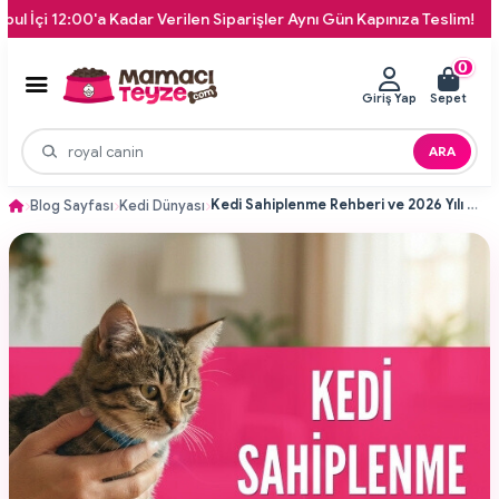
dar Verilen Siparişler Aynı Gün Kapınıza Teslim!
16:00'a Ka
0
Giriş Yap
Sepet
ARA
Kedi Sahiplenme Rehberi ve 2026 Yılı Yasal Süreçleri
Blog Sayfası
Kedi Dünyası