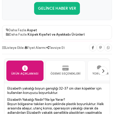
GELINCE HABER VER
Daha Fazla
Aspet
Daha Fazla
Köpek Kıyafet ve Ayakkabı Ürünleri
Listeye Ekle
|
Fiyat Alarmı
|
Tavsiye Et
ÜRÜN AÇIKLAMASI
ÖDEME SEÇENEKLERI
YORUMLAR
Elizabeth yakalığı boyun genişliği 32-37 cm olan köpekler için
kullanılan koruyucu boyunluktur.
Elizabeth Yakalığı Nedir? Ne İşe Yarar?
Boyun bölgesine takılan koni şeklinde plastik boyunluktur. Halk
arasında abajur, utanç konisi, operasyon yakalığı olarak da
adlandırılan Elizabeth yakalık genellikle plastikten yapılmakla