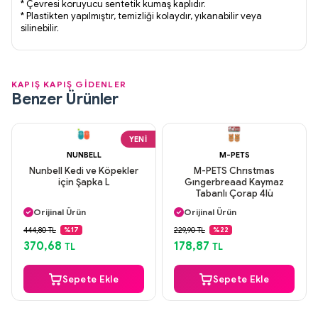
* Çevresi koruyucu sentetik kumaş kaplıdır.
* Plastikten yapılmıştır, temizliği kolaydır, yıkanabilir veya
silinebilir.
KAPIŞ KAPIŞ GİDENLER
Benzer Ürünler
YENI
NUNBELL
M-PETS
Nunbell Kedi ve Köpekler
M-PETS Chrıstmas
için Şapka L
Gıngerbreaad Kaymaz
Tabanlı Çorap 4lü
Aynı Gün Kargo
Aynı Gün Kargo
Orijinal Ürün
Orijinal Ürün
Güvenli Ödeme
Güvenli Ödeme
444,80 TL
229,90 TL
%17
%22
Aynı Gün Kargo
Aynı Gün Kargo
370,68
178,87
TL
TL
Sepete Ekle
Sepete Ekle