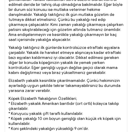
edilmeli deride bir tahriş olup olmadığına bakılmalıdır. Eğer böyle
bir durum söz konusu ise mutlaka veteriner hekime
danışılmalıdır. Yakalığı taktığınız ilk gün mutlaka gözetim de
tutmaya dikkat etmelisiniz. Çünkü bu yakalığı red edip
çıkarmaya çalışacaktır. Kimi zaman yakalığı çıkarmaya çalışırken
patisini sıkıştırabileceği için gözetim altında tutmanız önemlidir.
Ama endişelenmeyin ve kesinlikle yakalığı çıkarmayın bir kaç
saat içerisinde yakalığa alışacaktır.
Yakalığı taktığınız ilk günlerde kontrolsüzce etraftaki eşyalara
çarpabilir. Yakalık ile hareket etmeye alışıncaya kadar etraftaki
bazı eşyaları kaldırmanız iyi olacaktır. Dikkat edilmesi gereken
diğer bir konuda köpeğinizin yakalık ile yemek yerken
kontrolüdür. Eğer genişliği uygun değilse geçici olarak mama
kabını değiştirmez veya biraz yükseltmeniz gerekebilir.
Elizabeth yakalık kesinlikle çıkarılmamalıdır. Çünkü hekiminizin
ayarladığı uygun şekilde tekrar takamayabilirsiniz bu durumda
yarasına zarar verebilir.
Köpek Elizabeth Yakalığının Özellikleri;
* Elizabeth yakalık Amerikan bantlıdır (cırt cırtlı) kolayca takılıp
çıkarılabilir.
* Koruyucu yakalık çift taraflı kullanılabilir.
* Köpek yakalığı 10 cm boyun genişliği olan küçük ırk köpek için
kullanılabilir.
* Koni şeklindeki yakalığın yüksekliği 9 cm'dir.