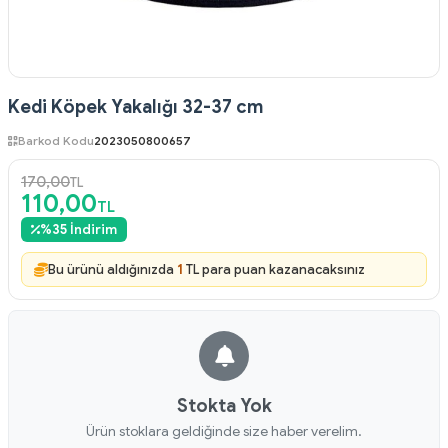
Kedi Köpek Yakalığı 32-37 cm
Barkod Kodu
2023050800657
170,00
TL
110,00
TL
%
35
İndirim
Bu ürünü aldığınızda
1
TL para puan kazanacaksınız
Stokta Yok
Ürün stoklara geldiğinde size haber verelim.