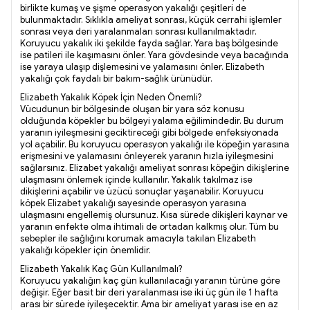
birlikte kumaş ve şişme operasyon yakalığı çeşitleri de
bulunmaktadır. Sıklıkla ameliyat sonrası, küçük cerrahi işlemler
sonrası veya deri yaralanmaları sonrası kullanılmaktadır.
Koruyucu yakalık iki şekilde fayda sağlar. Yara baş bölgesinde
ise patileri ile kaşımasını önler. Yara gövdesinde veya bacağında
ise yaraya ulaşıp dişlemesini ve yalamasını önler. Elizabeth
yakalığı çok faydalı bir bakım-sağlık ürünüdür.
Elizabeth Yakalık Köpek İçin Neden Önemli?
Vücudunun bir bölgesinde oluşan bir yara söz konusu
olduğunda köpekler bu bölgeyi yalama eğilimindedir. Bu durum
yaranın iyileşmesini geciktireceği gibi bölgede enfeksiyonada
yol açabilir. Bu koruyucu operasyon yakalığı ile köpeğin yarasına
erişmesini ve yalamasını önleyerek yaranın hızla iyileşmesini
sağlarsınız. Elizabet yakalığı ameliyat sonrası köpeğin dikişlerine
ulaşmasını önlemek içinde kullanılır. Yakalık takılmaz ise
dikişlerini açabilir ve üzücü sonuçlar yaşanabilir. Koruyucu
köpek Elizabet yakalığı sayesinde operasyon yarasına
ulaşmasını engellemiş olursunuz. Kısa sürede dikişleri kaynar ve
yaranın enfekte olma ihtimali de ortadan kalkmış olur. Tüm bu
sebepler ile sağlığını korumak amacıyla takılan Elizabeth
yakalığı köpekler için önemlidir.
Elizabeth Yakalık Kaç Gün Kullanılmalı?
Koruyucu yakalığın kaç gün kullanılacağı yaranın türüne göre
değişir. Eğer basit bir deri yaralanması ise iki üç gün ile 1 hafta
arası bir sürede iyileşecektir. Ama bir ameliyat yarası ise en az