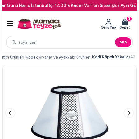
ü Hariç İstanbul İçi 12:00'a Kadar Verilen Siparişler Aynı Gün Kapın
0
Giriş Yap
Sepet
ARA
Kedi Köpek Yakalığı 32-
itim Ürünleri
Köpek Kıyafet ve Ayakkabı Ürünleri