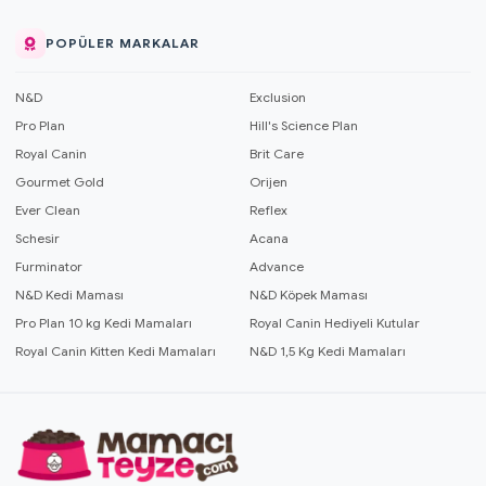
POPÜLER MARKALAR
N&D
Exclusion
Pro Plan
Hill's Science Plan
Royal Canin
Brit Care
Gourmet Gold
Orijen
Ever Clean
Reflex
Schesir
Acana
Furminator
Advance
N&D Kedi Maması
N&D Köpek Maması
Pro Plan 10 kg Kedi Mamaları
Royal Canin Hediyeli Kutular
Royal Canin Kitten Kedi Mamaları
N&D 1,5 Kg Kedi Mamaları