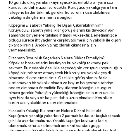
10 gün de dikiş yaraları kaynayacaktır. Enfekte bir yara söz
konusu ise daha uzun sürecektir. Koruyucu yakalığı yara tam
iyileşene kadar takmak gerekir. Bu sürenin kısa olabilmesi
yakalığı asla çıkarmamanıza bağlıdır.
Köpeğimi Elizabeth Yakalığı İle Dışarı Çıkarabilirmiyim?
Koruyucu Elizabeth yakalıklar görüş alanını kısıtlayıcıdır. Aynı
zamanda bir yerlere takılma ihtimali yüksektir. Denetiminizde
olduğu sürece ihtiyaçlarını karşılayabilmesi için yakalık ile dışarı
çıkarabilirsiniz. Ancak yalnız olarak çıkmasına izin
vermemelisiniz.
Elizabeth Boyunluk Seçerken Nelere Dikkat Etmeliyim?
Köpekler hareketlerini kısıtlayan bu yakalığı takmayı pek
sevmez. Bu nedenle özellikle seçeceğiniz koruyucu boyunluğun
köpeğinizi rahatsız etmeyecek bir koruyucu yakalık çeşidi
olmasına dikkat etmelisiniz. Özellikle görüş alanını fazla
kısıtlamayan bir yakalık olması ve boyun bölgesinde tahrişe
neden olmaması önemlidir. Boyutlarının köpeğinize uygun
olması gerekir. Yakalığın yüksekliği köpeğinizin burun ucu ile
aynı hizada veya bir kaç cm daha uzun olmalıdır. Kesinlikle
burun ucu yakalıktan uzun olmamalıdır.
Elizabeth Yakalığı Kullanırken Nelere Dikkat Edilmeli?
Köpeğinize yakalığı yakarken 2 parmak kadar bir boşluk olacak
şekilde ayarlanmalısınız. Yakalık köpeğin boynunu fazla
sıkmamalı, rahatsız etmemeli ama kafasından geçip
çıkmamalıdır. Yakalık takıldıktan sonra düzenli olarak kontrol