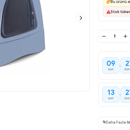
Bu ürünü a
Stok tüke
09
2
saat
dak
13
2
saat
dak
Daha Fazla
I