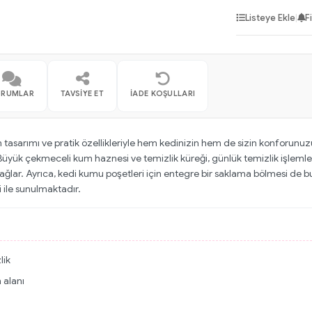
Listeye Ekle
|
F
ORUMLAR
TAVSIYE ET
İADE KOŞULLARI
sarımı ve pratik özellikleriyle hem kedinizin hem de sizin konforunuzu 
üyük çekmeceli kum haznesi ve temizlik küreği, günlük temizlik işlemleri
sağlar. Ayrıca, kedi kumu poşetleri için entegre bir saklama bölmesi de 
i ile sunulmaktadır.
lik
 alanı