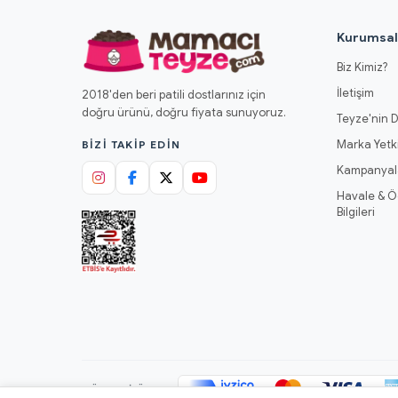
Kurumsa
Biz Kimiz?
İletişim
2018'den beri patili dostlarınız için
doğru ürünü, doğru fiyata sunuyoruz.
Teyze'nin D
Marka Yetki
BIZI TAKIP EDIN
Kampanyal
Havale & 
Bilgileri
GÜVENLI ÖDEME