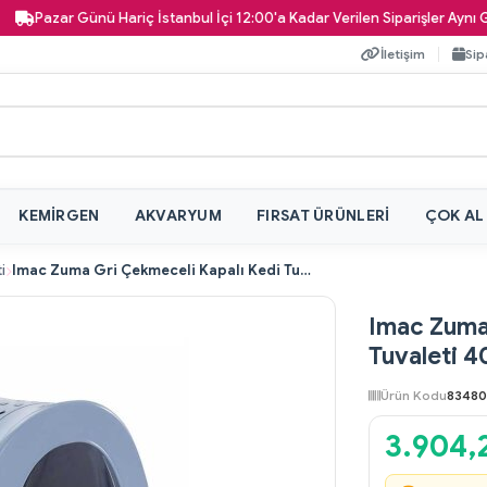
zar Günü Hariç İstanbul İçi 12:00'a Kadar Verilen Siparişler Aynı Gün Kap
İletişim
Sip
KEMIRGEN
AKVARYUM
FIRSAT ÜRÜNLERI
ÇOK AL
i
Imac Zuma Gri Çekmeceli Kapalı Kedi Tuvaleti 40 X 42,5 X 56 cm
Imac Zuma
Tuvaleti 4
Ürün Kodu
83480
3.904,