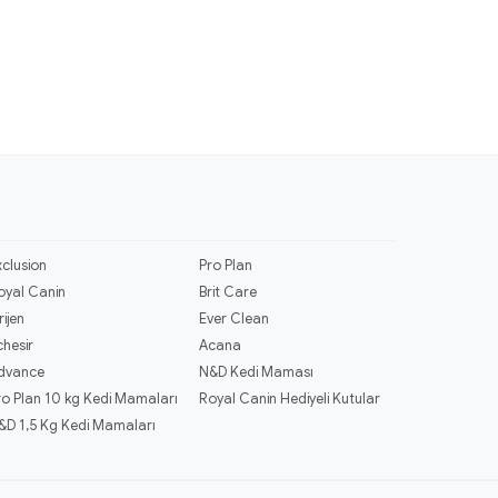
xclusion
Pro Plan
oyal Canin
Brit Care
rijen
Ever Clean
chesir
Acana
dvance
N&D Kedi Maması
ro Plan 10 kg Kedi Mamaları
Royal Canin Hediyeli Kutular
&D 1,5 Kg Kedi Mamaları