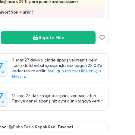
ldığınızda
39
TL para puan kazanacaksınız
niyor! Son
4
ürün!
Sepete Ekle
9 saat 27 dakika içinde sipariş verirseniz belirli
7
ilçelerde İstanbul içi siparişleriniz bugün 22:00'a
kadar teslim edilir.
Aynı gün teslimat ilçeleri için
ika
tıklayın.
7
13 saat 27 dakika içinde sipariş verirseniz tüm
Türkiye geneli siparişiniz aynı gün kargoya verilir.
ika
mac
Daha Fazla
Kapalı Kedi Tuvaleti