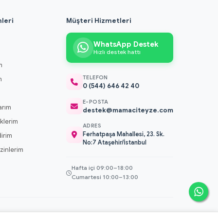
leri
Müşteri Hizmetleri
WhatsApp Destek
Hızlı destek hattı
m
TELEFON
m
0 (544) 646 42 40
m
E-POSTA
arım
destek@mamaciteyze.com
klerim
ADRES
Ferhatpaşa Mahallesi, 23. Sk.
dirim
No:7 Ataşehir/İstanbul
 İzinlerim
Hafta içi 09:00–18:00
Cumartesi 10:00–13:00