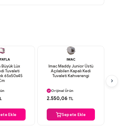
YAYLA
IMAC
 Büyük Lüx
Imac Maddy Junior Üstü
Imac Zum
di Tuvaleti
Açılabilen Kapalı Kedi
Çekmece
enk 65x50x45
Tuvaleti Kahverengi
Tuvaleti
Cm
 Kargo
Aynı Gün Kargo
Aynı G
rün
Orijinal Ürün
Orijinal
 Ödeme
Güvenli Ödeme
Güvenl
2.550,06
3.647,6
L
TL
 Kargo
Aynı Gün Kargo
Aynı G
ete Ekle
Sepete Ekle
S