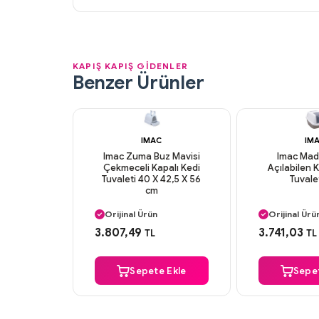
KAPIŞ KAPIŞ GİDENLER
Benzer Ürünler
IMAC
IM
Imac Zuma Buz Mavisi
Imac Mad
Çekmeceli Kapalı Kedi
Açılabilen 
Tuvaleti 40 X 42,5 X 56
Tuvale
cm
Aynı Gün Kargo
Aynı Gün K
Orijinal Ürün
Orijinal Ürü
Güvenli Ödeme
Güvenli Ö
3.807,49
3.741,03
TL
TL
Aynı Gün Kargo
Aynı Gün K
Sepete Ekle
Sepet