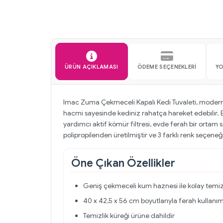
ÜRÜN AÇIKLAMASI
ÖDEME SEÇENEKLERI
Y
Imac Zuma Çekmeceli Kapalı Kedi Tuvaleti, modern ta
hacmi sayesinde kediniz rahatça hareket edebilir. B
yardımcı aktif kömür filtresi, evde ferah bir ortam 
polipropilenden üretilmiştir ve 3 farklı renk seçeneğ
Öne Çıkan Özellikler
Geniş çekmeceli kum haznesi ile kolay temiz
40 x 42,5 x 56 cm boyutlarıyla ferah kullanım
Temizlik küreği ürüne dahildir