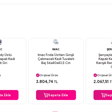
AC
IMAC
ŞEN
dy Üstü
Imac Frıda Üstten Girişli
Şenyayla
Kapalı Kedi
Çekmeceli Kedi Tuvaleti
Kapalı Ke
ti Gri
Bej 56x40x43,5 Cm
Karışık R
argo
Aynı Gün Kargo
Aynı Gün
n
Orijinal Ürün
Orijinal Ü
deme
Güvenli Ödeme
Güvenli
3.804,74
2.067,51
TL
T
argo
Aynı Gün Kargo
Aynı Gün
e Ekle
Sepete Ekle
Sep