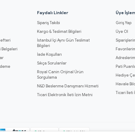
l
Faydalı Linkler
Üye İşlem
Sipariş Takibi
Giriş Yap
Kargo & Teslimat Bilgileri
Üye Ol
efteri
İstanbul İçi Aynı Gün Teslimat
Siparişleri
Bilgileri
 Belgeleri
Favorileri
İade Koşulları
ar
Adresleri
Sıkça Sorulanlar
Ödeme
Pati Puanl
Royal Canin Orijinal Ürün
Hediye Çe
Sorgulama
Havale Bil
N&D Beslenme Danışmanı Hizmeti
Ticari İleti
Ticari Elektronik İleti İzin Metni
3D Secure
256-bit SSL