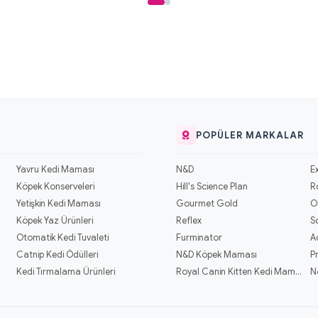
POPÜLER MARKALAR
Yavru Kedi Maması
N&D
E
Köpek Konserveleri
Hill's Science Plan
R
Yetişkin Kedi Maması
Gourmet Gold
O
Köpek Yaz Ürünleri
Reflex
S
Otomatik Kedi Tuvaleti
Furminator
A
Catnip Kedi Ödülleri
N&D Köpek Maması
P
Kedi Tırmalama Ürünleri
Royal Canin Kitten Kedi Mamaları
N