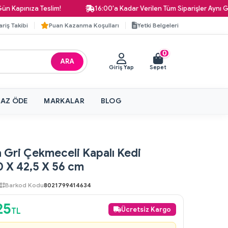
ınıza Teslim!
16:00'a Kadar Verilen Tüm Siparişler Aynı Gün Ka
ariş Takibi
Puan Kazanma Koşulları
Yetki Belgeleri
0
ARA
Giriş Yap
Sepet
 AZ ÖDE
MARKALAR
BLOG
 Gri Çekmeceli Kapalı Kedi
0 X 42,5 X 56 cm
Barkod Kodu
8021799414634
25
Ücretsiz Kargo
TL