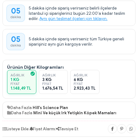
5 dakika içinde sipariş verirseniz belirli ilçelerde
05
İstanbul içi siparişleriniz bugün 22:00'a kadar teslim
dakika
edilir.
Aynı gün teslimat ilçeleri için tıklayın.
05
5 dakika içinde sipariş verirseniz tüm Türkiye geneli
siparişiniz aynı gün kargoya verilir.
dakika
Ürünün Diğer Kilogramları
AĞIRLIK
AĞIRLIK
AĞIRLIK
1 KG
3 KG
6 KG
FIYAT
FIYAT
FIYAT
1.148,49 TL
1.676,54 TL
2.923,43 TL
Daha Fazla
Hill's Science Plan
Daha Fazla
Mini Ve küçük Irk Yetişkin Köpek Mamaları
Listeye Ekle
|
Fiyat Alarmı
|
Tavsiye Et