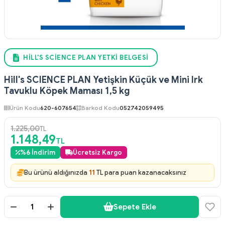
HILL'S SCIENCE PLAN YETKI BELGESI
Hill's SCIENCE PLAN Yetişkin Küçük ve Mini Irk
Tavuklu Köpek Maması 1,5 kg
Ürün Kodu
620-607654
Barkod Kodu
052742059495
1.225,00
TL
1.148,49
TL
%
6
İndirim
Ücretsiz Kargo
Bu ürünü aldığınızda
11
TL para puan kazanacaksınız
Sepete Ekle