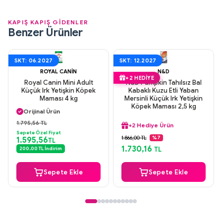
KAPIŞ KAPIŞ GİDENLER
Benzer Ürünler
SKT: 06.2027
SKT: 12.2027
ROYAL CANIN
N&D
+2 HEDIYE
Royal Canin Mini Adult
N&D Pumpkin Tahılsız Bal
Küçük Irk Yetişkin Köpek
Kabaklı Kuzu Etli Yaban
Maması 4 kg
Mersinli Küçük Irk Yetişkin
Aynı Gün Kargo
Köpek Maması 2,5 kg
Orijinal Ürün
Güvenli Ödeme
1.795,56 TL
+2 Hediye Ürün
Aynı Gün Kargo
Sepete Özel Fiyat
Aynı Gün Kargo
1.866,00 TL
%7
1.595,56
TL
Orijinal Ürün
1.730,16
200,00 TL İndirim
TL
Güvenli Ödeme
+2 Hediye Ürün
Sepete Ekle
Sepete Ekle