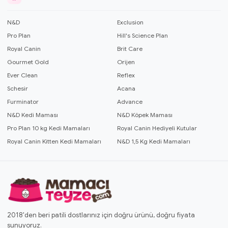
N&D
Exclusion
Pro Plan
Hill's Science Plan
Royal Canin
Brit Care
Gourmet Gold
Orijen
Ever Clean
Reflex
Schesir
Acana
Furminator
Advance
N&D Kedi Maması
N&D Köpek Maması
Pro Plan 10 kg Kedi Mamaları
Royal Canin Hediyeli Kutular
Royal Canin Kitten Kedi Mamaları
N&D 1,5 Kg Kedi Mamaları
2018'den beri patili dostlarınız için doğru ürünü, doğru fiyata
sunuyoruz.