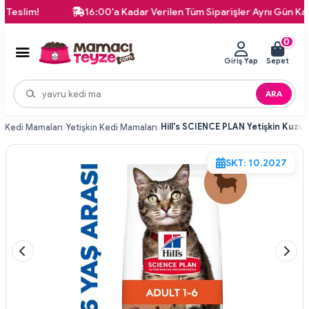
m!
16:00'a Kadar Verilen Tüm Siparişler Aynı Gün Kargoda!
0
Giriş Yap
Sepet
ARA
i
Kedi Mamaları
Yetişkin Kedi Mamaları
SKT: 10.2027