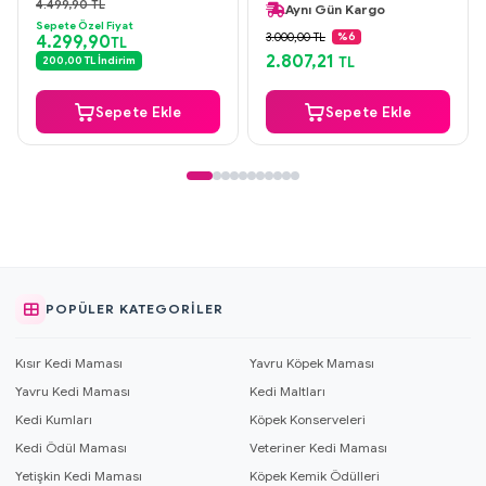
Güvenli Ödeme
4.499,90 TL
Aynı Gün Kargo
Aynı Gün Kargo
Sepete Özel Fiyat
Orijinal Ürün
3.000,00 TL
%6
4.299,90
TL
Güvenli Ödeme
2.807,21
200,00 TL İndirim
TL
+3 Hediye Ürün
Sepete Ekle
Sepete Ekle
POPÜLER KATEGORILER
Kısır Kedi Maması
Yavru Köpek Maması
Yavru Kedi Maması
Kedi Maltları
Kedi Kumları
Köpek Konserveleri
Kedi Ödül Maması
Veteriner Kedi Maması
Yetişkin Kedi Maması
Köpek Kemik Ödülleri