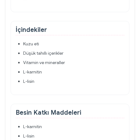
İçindekiler
Kuzu eti
Düşük tahıllı içerikler
Vitamin ve mineraller
L-karnitin
L-lisin
Besin Katkı Maddeleri
L-karnitin
L-lisin