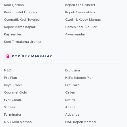
Kedi Çorbası
Köpek Yaz Ürünleri
Kedi Tuvalet Ürünleri
Köpek Oyuncakları
Otomatik Kedi Tuvaleti
Özel Irk Köpek Maması
Köpek Mama Kapları
Catnip Kedi Ödülleri
Kuş Yemleri
Akvaryumlar
Kedi Tırmalama Ürünleri
POPÜLER MARKALAR
N&D
Exclusion
Pro Plan
Hill's Science Plan
Royal Canin
Brit Care
Gourmet Gold
Orijen
Ever Clean
Reflex
Schesir
Acana
Furminator
Advance
N&D Kedi Maması
N&D Köpek Maması