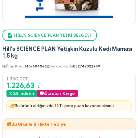
HILL'S SCIENCE PLAN YETKI BELGESI
Hill's SCIENCE PLAN Yetişkin Kuzulu Kedi Maması
1,5 kg
Ürün Kodu
610-604066
Barkod Kodu
052742022949
1.330,00
TL
1.226,63
TL
%
8
İndirim
Ücretsiz Kargo
Bu ürünü aldığınızda
12
TL para puan kazanacaksınız
Bu Ürünle Birlikte Hediye