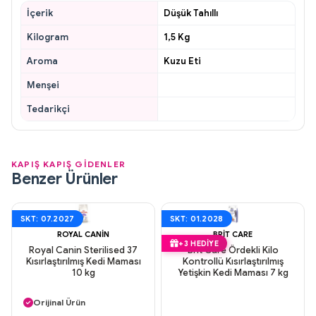
İçerik
Düşük Tahıllı
Kilogram
1,5 Kg
Aroma
Kuzu Eti
Menşei
Tedarikçi
KAPIŞ KAPIŞ GİDENLER
Benzer Ürünler
SKT: 07.2027
SKT: 01.2028
ROYAL CANIN
BRIT CARE
+3 HEDIYE
Royal Canin Sterilised 37
Brit Care Ördekli Kilo
Kısırlaştırılmış Kedi Maması
Kontrollü Kısırlaştırılmış
10 kg
Yetişkin Kedi Maması 7 kg
Aynı Gün Kargo
Orijinal Ürün
+3 Hediye Ürün