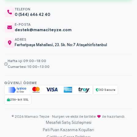
TELEFON
0 (544) 646 42 40
E-POSTA
destek@mamaciteyze.com
ADRES
Ferhatpaşa Mahallesi, 23. Sk. No:7 Ataşehir/İstanbul
Hafta içi 09:00–18:00
Cumartesi 10:00–13:00
GÜVENLI ÖDEME
3D Secure
256-bit SSL
© 2026 Mamacı Teyze · Nurşen ve ekibi ile birlikte
ile hazırlandı.
Mesafeli Satış Sözleşmesi
Pati Puan Kazanma Koşulları