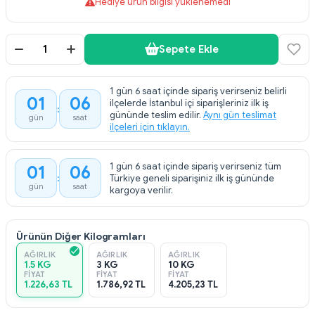
Hediye ürün bilgisi yüklenemedi
Sepete Ekle
1 gün 6 saat içinde sipariş verirseniz belirli
01
06
ilçelerde İstanbul içi siparişleriniz ilk iş
gününde teslim edilir.
Aynı gün teslimat
gün
saat
ilçeleri için tıklayın.
1 gün 6 saat içinde sipariş verirseniz tüm
01
06
Türkiye geneli siparişiniz ilk iş gününde
gün
saat
kargoya verilir.
Ürünün Diğer Kilogramları
AĞIRLIK
AĞIRLIK
AĞIRLIK
1.5 KG
3 KG
10 KG
FIYAT
FIYAT
FIYAT
1.226,63 TL
1.786,92 TL
4.205,23 TL