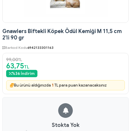
Gnawlers Biftekli Köpek Ödül Kemiği M 11,5 cm
2'li 90 gr
Barkod Kodu
6942133301163
99,00
TL
63,75
TL
%
36
İndirim
Bu ürünü aldığınızda
1
TL para puan kazanacaksınız
Stokta Yok