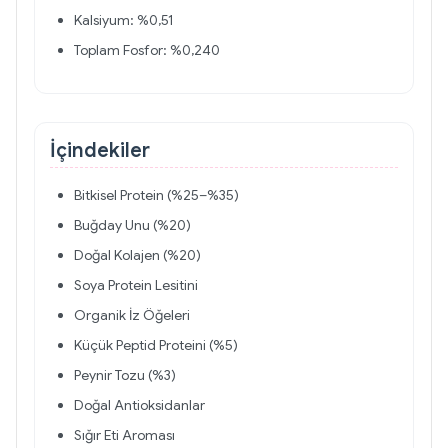
Kalsiyum: %0,51
Toplam Fosfor: %0,240
İçindekiler
Bitkisel Protein (%25–%35)
Buğday Unu (%20)
Doğal Kolajen (%20)
Soya Protein Lesitini
Organik İz Öğeleri
Küçük Peptid Proteini (%5)
Peynir Tozu (%3)
Doğal Antioksidanlar
Sığır Eti Aroması