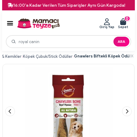
16:00'a Kadar Verilen Tüm Siparişler Aynı Gün Kargoda!
74
0
Giriş Yap
Sepet
ARA
 & Kemikler
Köpek Çubuk/Stick Ödüller