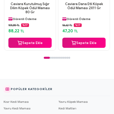
Caviara Kurutulmuş Sığır
Caviara Dana Etli Köpek
Dilim Köpek Ödül Maması
Ödül Maması 2X11 Gr
Aynı Gün Kargo
Aynı Gün Kargo
80 Gr
Orijinal Ürün
Orijinal Ürün
Güvenli Ödeme
Güvenli Ödeme
Aynı Gün Kargo
Aynı Gün Kargo
105,85 TL
56,62 TL
%17
%17
88,22
47,20
TL
TL
Sepete Ekle
Sepete Ekle
POPÜLER KATEGORILER
Kısır Kedi Maması
Yavru Köpek Maması
Yavru Kedi Maması
Kedi Maltları