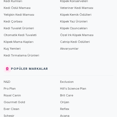
Kedi Kumları
Köpek Konserveleri
Kedi Ödül Maması
Veteriner Kedi Maması
Yetişkin Kedi Maması
Köpek Kemik Ödülleri
Kedi Çorbası
Köpek Yaz Ürünleri
Kedi Tuvalet Ürünleri
Köpek Oyuncakları
Otomatik Kedi Tuvaleti
Özel Irk Köpek Maması
Köpek Mama Kapları
Catnip Kedi Ödülleri
Kuş Yemleri
Akvaryumlar
Kedi Tırmalama Ürünleri
POPÜLER MARKALAR
N&D
Exclusion
Pro Plan
Hill's Science Plan
Royal Canin
Brit Care
Gourmet Gold
Orijen
Ever Clean
Reflex
Schesir
Acana