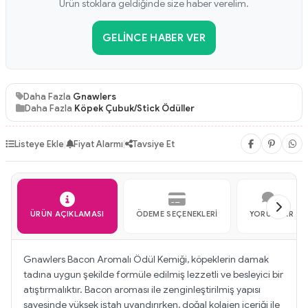
Ürün stoklara geldiğinde size haber verelim.
GELINCE HABER VER
Daha Fazla
Gnawlers
Daha Fazla
Köpek Çubuk/Stick Ödüller
Listeye Ekle
|
Fiyat Alarmı
|
Tavsiye Et
ÜRÜN AÇIKLAMASI
ÖDEME SEÇENEKLERI
YORUMLAR
Gnawlers Bacon Aromalı Ödül Kemiği, köpeklerin damak
tadına uygun şekilde formüle edilmiş lezzetli ve besleyici bir
atıştırmalıktır. Bacon aroması ile zenginleştirilmiş yapısı
sayesinde yüksek iştah uyandırırken, doğal kolajen içeriği ile