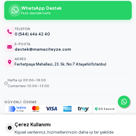
WhatsApp Destek
Hızlı destek hattı
TELEFON
0 (544) 646 42 40
E-POSTA
destek@mamaciteyze.com
ADRES
Ferhatpaşa Mahallesi, 23. Sk. No:7 Ataşehir/İstanbul
Hafta içi 09:00–18:00
Cumartesi 10:00–13:00
GÜVENLI ÖDEME
3D Secure
256-bit SSL
Çerez Kullanımı
Kişisel verileriniz, hizmetlerimizin daha iyi bir şekilde
© 2026 Mamacı Teyze · Nurşen ve ekibi ile birlikte
ile hazırlandı.