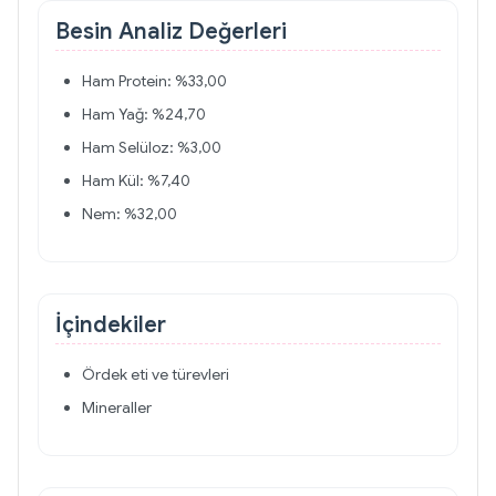
Besin Analiz Değerleri
Ham Protein: %33,00
Ham Yağ: %24,70
Ham Selüloz: %3,00
Ham Kül: %7,40
Nem: %32,00
İçindekiler
Ördek eti ve türevleri
Mineraller