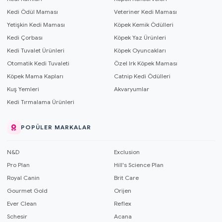
Kedi Ödül Maması
Veteriner Kedi Maması
Yetişkin Kedi Maması
Köpek Kemik Ödülleri
Kedi Çorbası
Köpek Yaz Ürünleri
Kedi Tuvalet Ürünleri
Köpek Oyuncakları
Otomatik Kedi Tuvaleti
Özel Irk Köpek Maması
Köpek Mama Kapları
Catnip Kedi Ödülleri
Kuş Yemleri
Akvaryumlar
Kedi Tırmalama Ürünleri
POPÜLER MARKALAR
N&D
Exclusion
Pro Plan
Hill's Science Plan
Royal Canin
Brit Care
Gourmet Gold
Orijen
Ever Clean
Reflex
Schesir
Acana