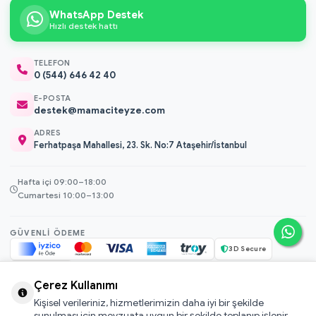
WhatsApp Destek
Hızlı destek hattı
TELEFON
0 (544) 646 42 40
E-POSTA
destek@mamaciteyze.com
ADRES
Ferhatpaşa Mahallesi, 23. Sk. No:7 Ataşehir/İstanbul
Hafta içi 09:00–18:00
Cumartesi 10:00–13:00
GÜVENLI ÖDEME
3D Secure
256-bit SSL
Çerez Kullanımı
Kişisel verileriniz, hizmetlerimizin daha iyi bir şekilde
© 2026 Mamacı Teyze · Nurşen ve ekibi ile birlikte
ile hazırlandı.
sunulması için mevzuata uygun bir şekilde toplanıp işlenir.