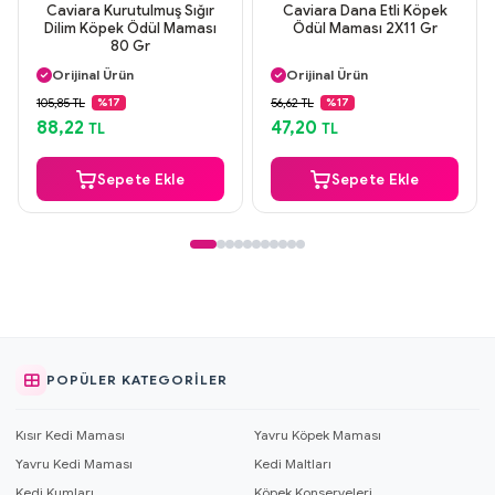
Caviara Kurutulmuş Sığır
Caviara Dana Etli Köpek
Dilim Köpek Ödül Maması
Ödül Maması 2X11 Gr
80 Gr
Aynı Gün Kargo
Aynı Gün Kargo
Orijinal Ürün
Orijinal Ürün
Güvenli Ödeme
Güvenli Ödeme
105,85 TL
56,62 TL
%17
%17
Aynı Gün Kargo
Aynı Gün Kargo
88,22
47,20
TL
TL
Sepete Ekle
Sepete Ekle
POPÜLER KATEGORILER
Kısır Kedi Maması
Yavru Köpek Maması
Yavru Kedi Maması
Kedi Maltları
Kedi Kumları
Köpek Konserveleri