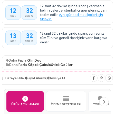
12 saat 32 dakika içinde sipariş verirseniz
12
32
belirli ilçelerde İstanbul içi siparişleriniz yarın
:
teslim edilir.
Aynı gün teslimat ilçeleri için
saat
dakika
tıklayın.
13 saat 32 dakika içinde sipariş verirseniz
13
32
:
tüm Türkiye geneli siparişiniz yarın kargoya
saat
dakika
verilir.
Daha Fazla
GimDog
Daha Fazla
Köpek Çubuk/Stick Ödüller
Listeye Ekle
|
Fiyat Alarmı
|
Tavsiye Et
ÜRÜN AÇIKLAMASI
ÖDEME SEÇENEKLERI
YORUMLAR