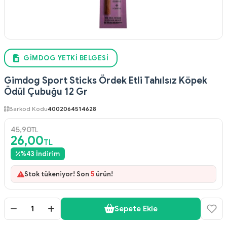
GIMDOG YETKI BELGESI
Gimdog Sport Sticks Ördek Etli Tahılsız Köpek
Ödül Çubuğu 12 Gr
Barkod Kodu
4002064514628
45,90
TL
26,00
TL
%
43
İndirim
Stok tükeniyor! Son
5
ürün!
Sepete Ekle