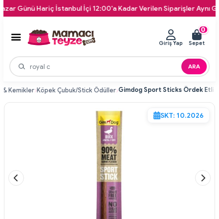
ünü Hariç İstanbul İçi 12:00'a Kadar Verilen Siparişler Aynı Gün Kap
0
Giriş Yap
Sepet
ARA
 & Kemikler
Köpek Çubuk/Stick Ödüller
SKT: 10.2026