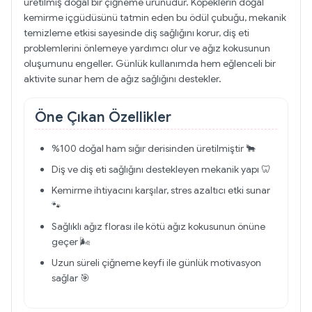
üretilmiş doğal bir çiğneme ürünüdür. Köpeklerin doğal
kemirme içgüdüsünü tatmin eden bu ödül çubuğu, mekanik
temizleme etkisi sayesinde diş sağlığını korur, diş eti
problemlerini önlemeye yardımcı olur ve ağız kokusunun
oluşumunu engeller. Günlük kullanımda hem eğlenceli bir
aktivite sunar hem de ağız sağlığını destekler.
Öne Çıkan Özellikler
%100 doğal ham sığır derisinden üretilmiştir 🐂
Diş ve diş eti sağlığını destekleyen mekanik yapı 🦷
Kemirme ihtiyacını karşılar, stres azaltıcı etki sunar
🐾
Sağlıklı ağız florası ile kötü ağız kokusunun önüne
geçer 🌬️
Uzun süreli çiğneme keyfi ile günlük motivasyon
sağlar 🎯