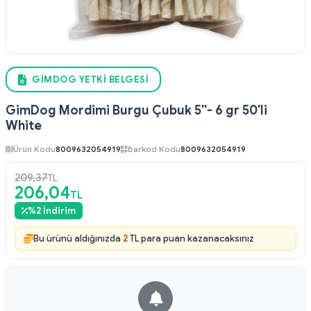
GIMDOG YETKI BELGESI
GimDog Mordimi Burgu Çubuk 5''- 6 gr 50'li
White
Ürün Kodu
8009632054919
Barkod Kodu
8009632054919
209,37
TL
206,04
TL
%
2
İndirim
Bu ürünü aldığınızda
2
TL para puan kazanacaksınız