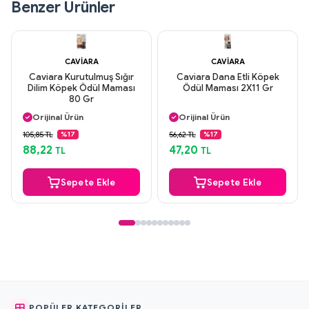
Benzer Ürünler
CAVIARA
CAVIARA
Caviara Kurutulmuş Sığır
Caviara Dana Etli Köpek
Dilim Köpek Ödül Maması
Ödül Maması 2X11 Gr
80 Gr
Aynı Gün Kargo
Aynı Gün Kargo
Orijinal Ürün
Orijinal Ürün
Güvenli Ödeme
Güvenli Ödeme
105,85 TL
56,62 TL
%17
%17
Aynı Gün Kargo
Aynı Gün Kargo
88,22
47,20
TL
TL
Sepete Ekle
Sepete Ekle
POPÜLER KATEGORILER