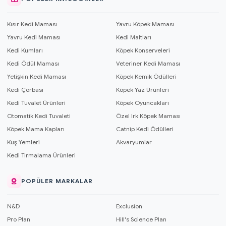
Kısır Kedi Maması
Yavru Köpek Maması
Yavru Kedi Maması
Kedi Maltları
Kedi Kumları
Köpek Konserveleri
Kedi Ödül Maması
Veteriner Kedi Maması
Yetişkin Kedi Maması
Köpek Kemik Ödülleri
Kedi Çorbası
Köpek Yaz Ürünleri
Kedi Tuvalet Ürünleri
Köpek Oyuncakları
Otomatik Kedi Tuvaleti
Özel Irk Köpek Maması
Köpek Mama Kapları
Catnip Kedi Ödülleri
Kuş Yemleri
Akvaryumlar
Kedi Tırmalama Ürünleri
POPÜLER MARKALAR
N&D
Exclusion
Pro Plan
Hill's Science Plan