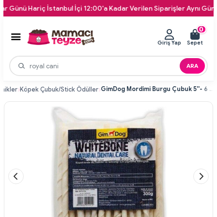
ü Hariç İstanbul İçi 12:00'a Kadar Verilen Siparişler Aynı Gün Kapını
0
Giriş Yap
Sepet
ARA
GimDog Mordimi Burgu Çubuk 5''- 6 gr 50'li White
mikler
Köpek Çubuk/Stick Ödüller