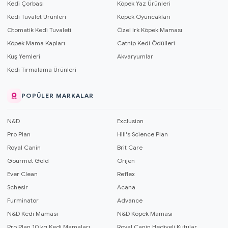
Kedi Çorbası
Köpek Yaz Ürünleri
Kedi Tuvalet Ürünleri
Köpek Oyuncakları
Otomatik Kedi Tuvaleti
Özel Irk Köpek Maması
Köpek Mama Kapları
Catnip Kedi Ödülleri
Kuş Yemleri
Akvaryumlar
Kedi Tırmalama Ürünleri
POPÜLER MARKALAR
N&D
Exclusion
Pro Plan
Hill's Science Plan
Royal Canin
Brit Care
Gourmet Gold
Orijen
Ever Clean
Reflex
Schesir
Acana
Furminator
Advance
N&D Kedi Maması
N&D Köpek Maması
Pro Plan 10 kg Kedi Mamaları
Royal Canin Hediyeli Kutular