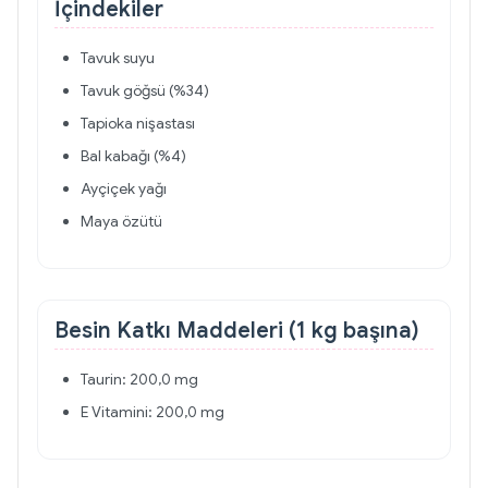
İçindekiler
Tavuk suyu
Tavuk göğsü (%34)
Tapioka nişastası
Bal kabağı (%4)
Ayçiçek yağı
Maya özütü
Besin Katkı Maddeleri (1 kg başına)
Taurin: 200,0 mg
E Vitamini: 200,0 mg