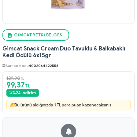
GIMCAT YETKI BELGESI
Gimcat Snack Cream Duo Tavuklu & Balkabaklı
Kedi Ödülü 6x15gr
Barkod Kodu
4002064422558
129,90
TL
99,37
TL
%
24
İndirim
Bu ürünü aldığınızda
1
TL para puan kazanacaksınız