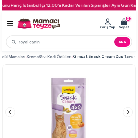
ariç İstanbul İçi 12:00'a Kadar Verilen Siparişler Aynı Gün Kapınıza 
0
Giriş Yap
Sepet
ARA
Ödül Mamaları
Krema/Sıvı Kedi Ödülleri