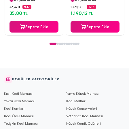
Güvenli Ödeme
Güvenli Ödeme
42,96 TL
1.428,14 TL
%17
%17
Aynı Gün Kargo
Aynı Gün Kargo
35,80
1.190,12
TL
TL
Sepete Ekle
Sepete Ekle
POPÜLER KATEGORILER
Kısır Kedi Maması
Yavru Köpek Maması
Yavru Kedi Maması
Kedi Maltları
Kedi Kumları
Köpek Konserveleri
Kedi Ödül Maması
Veteriner Kedi Maması
Yetişkin Kedi Maması
Köpek Kemik Ödülleri