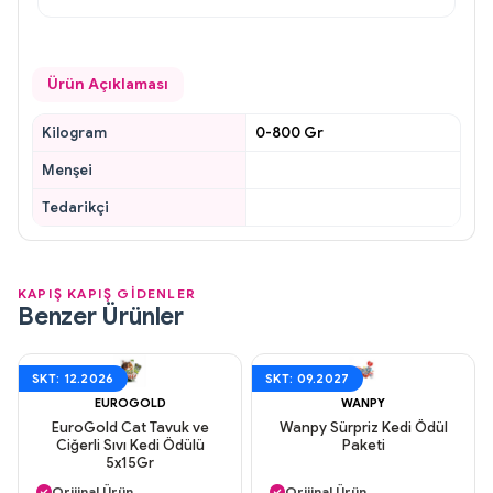
Ürün Açıklaması
Kilogram
0-800 Gr
Menşei
Tedarikçi
KAPIŞ KAPIŞ GİDENLER
Benzer Ürünler
SKT: 12.2026
SKT: 09.2027
EUROGOLD
WANPY
EuroGold Cat Tavuk ve
Wanpy Sürpriz Kedi Ödül
Ciğerli Sıvı Kedi Ödülü
Paketi
5x15Gr
Aynı Gün Kargo
Aynı Gün Kargo
Orijinal Ürün
Orijinal Ürün