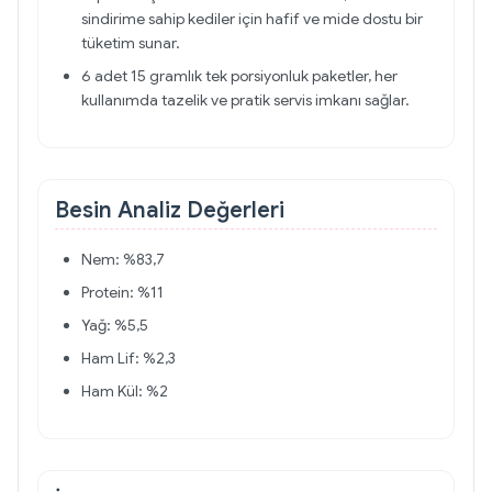
sindirime sahip kediler için hafif ve mide dostu bir
tüketim sunar.
6 adet 15 gramlık tek porsiyonluk paketler, her
kullanımda tazelik ve pratik servis imkanı sağlar.
Besin Analiz Değerleri
Nem: %83,7
Protein: %11
Yağ: %5,5
Ham Lif: %2,3
Ham Kül: %2