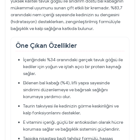
yüksek kaliteli tavuk göğsü ile sindirim dostu bal kabağının
mükemmel uyumunu sunan çift etkili bir kremadır. %83,7
oranındaki nem içeriği sayesinde kedinizin su dengesini
(hidratasyon) desteklerken, zenginleştirilmiş formülüyle
bağışıklık ve kalp sağlığına katkıda bulunur.
Öne Çıkan Özellikler
İçeriğindeki %34 oranındaki gerçek tavuk göğsü ile
kediler için yoğun ve iştah açıcı bir protein kaynağı
sağlar.
Eklenen bal kabağı (%4), lifli yapısı sayesinde
sindirimi düzenlemeye ve bağırsak sağlığını
korumaya yardımcı olur.
Taurin takviyesi ile kedinizin görme keskinliğini ve
kalp fonksiyonlarını destekler.
E vitamini içeriği, güçlü bir antioksidan olarak hücre
koruması sağlar ve bağışıklık sistemini güçlendirir.
Tapioka nişastası bazlı tahılsız formülü, hassas