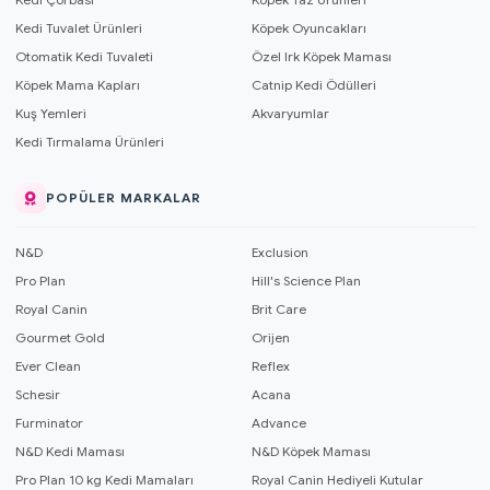
Kedi Tuvalet Ürünleri
Köpek Oyuncakları
Otomatik Kedi Tuvaleti
Özel Irk Köpek Maması
Köpek Mama Kapları
Catnip Kedi Ödülleri
Kuş Yemleri
Akvaryumlar
Kedi Tırmalama Ürünleri
POPÜLER MARKALAR
N&D
Exclusion
Pro Plan
Hill's Science Plan
Royal Canin
Brit Care
Gourmet Gold
Orijen
Ever Clean
Reflex
Schesir
Acana
Furminator
Advance
N&D Kedi Maması
N&D Köpek Maması
Pro Plan 10 kg Kedi Mamaları
Royal Canin Hediyeli Kutular