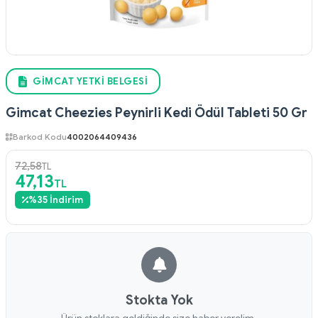
GIMCAT YETKI BELGESI
Gimcat Cheezies Peynirli Kedi Ödül Tableti 50 Gr
Barkod Kodu
4002064409436
72,58
TL
47,13
TL
%
35
İndirim
Stokta Yok