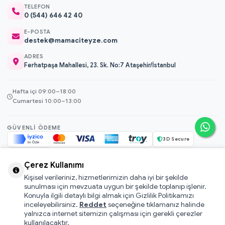
TELEFON
0 (544) 646 42 40
E-POSTA
destek@mamaciteyze.com
ADRES
Ferhatpaşa Mahallesi, 23. Sk. No:7 Ataşehir/İstanbul
Hafta içi 09:00–18:00
Cumartesi 10:00–13:00
GÜVENLI ÖDEME
3D Secure
256-bit SSL
Çerez Kullanımı
Kişisel verileriniz, hizmetlerimizin daha iyi bir şekilde
© 2026 Mamacı Teyze · Nurşen ve ekibi ile birlikte
ile hazırlandı.
sunulması için mevzuata uygun bir şekilde toplanıp işlenir.
Mesafeli Satış Sözleşmesi
Konuyla ilgili detaylı bilgi almak için Gizlilik Politikamızı
inceleyebilirsiniz.
Reddet
seçeneğine tıklamanız halinde
Pati Puan Kazanma Koşulları
yalnızca internet sitemizin çalışması için gerekli çerezler
Gizlilik ve Çerez Politikası
kullanılacaktır.