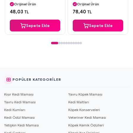
Orijinal Ürün
Orijinal Ürün
Güvenli Ödeme
Güvenli Ödeme
48,03
78,40
TL
TL
Aynı Gün Kargo
Aynı Gün Kargo
Sepete Ekle
Sepete Ekle
POPÜLER KATEGORILER
Kısır Kedi Maması
Yavru Köpek Maması
Yavru Kedi Maması
Kedi Maltları
Kedi Kumları
Köpek Konserveleri
Kedi Ödül Maması
Veteriner Kedi Maması
Yetişkin Kedi Maması
Köpek Kemik Ödülleri
Kedi Çorbası
Köpek Yaz Ürünleri