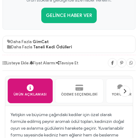
Ürün stoklara geldiğinde size haber verelim.
GELINCE HABER VER
Daha Fazla
GimCat
Daha Fazla
Taneli Kedi Ödülleri
Listeye Ekle
|
Fiyat Alarmı
|
Tavsiye Et
ÜRÜN AÇIKLAMASI
ÖDEME SEÇENEKLERI
YORUMLAR
Yetişkin ve büyüme çağındaki kediler için özel olarak
formüle edilmiş peynir aromalı ödül topları, kedinizin doğal
oyun ve avlanma güdülerini harekete geçirir. Yuvarlanabilir
formu sayesinde kediniz hem eğlenir hem de beslenme