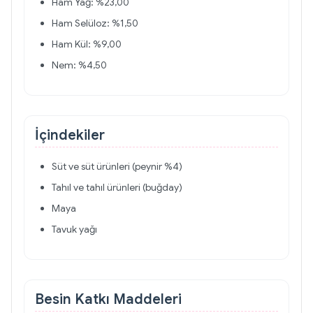
Ham Yağ: %23,00
Ham Selüloz: %1,50
Ham Kül: %9,00
Nem: %4,50
İçindekiler
Süt ve süt ürünleri (peynir %4)
Tahıl ve tahıl ürünleri (buğday)
Maya
Tavuk yağı
Besin Katkı Maddeleri