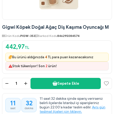
Gigwi Köpek Doğal Ağaç Diş Kaşıma Oyuncağı M
Ürün Kodu
PIGW-353
Barkod Kodu
846295084574
442,97
TL
Bu ürünü aldığınızda
4
TL para puan kazanacaksınız
Stok tükeniyor! Son
2
ürün!
Sepete Ekle
11 saat 32 dakika içinde sipariş verirseniz
11
32
belirli ilçelerde İstanbul içi siparişleriniz
:
bugün 22:00'a kadar teslim edilir.
Aynı gün
saat
dakika
teslimat ilçeleri için tıklayın.