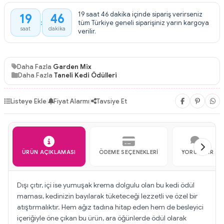
19 saat 46 dakika içinde sipariş verirseniz
19
46
:
tüm Türkiye geneli siparişiniz yarın kargoya
saat
dakika
verilir.
Daha Fazla
Garden Mix
Daha Fazla
Taneli Kedi Ödülleri
Listeye Ekle
|
Fiyat Alarmı
|
Tavsiye Et
ÜRÜN AÇIKLAMASI
ÖDEME SEÇENEKLERI
YORUMLAR
Dışı çıtır, içi ise yumuşak krema dolgulu olan bu kedi ödül
maması, kedinizin bayılarak tüketeceği lezzetli ve özel bir
atıştırmalıktır. Hem ağız tadına hitap eden hem de besleyici
içeriğiyle öne çıkan bu ürün, ara öğünlerde ödül olarak