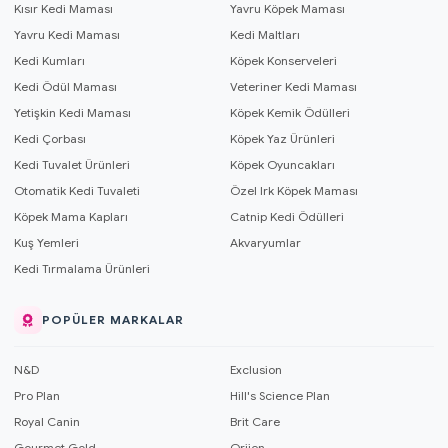
Kısır Kedi Maması
Yavru Köpek Maması
Yavru Kedi Maması
Kedi Maltları
Kedi Kumları
Köpek Konserveleri
Kedi Ödül Maması
Veteriner Kedi Maması
Yetişkin Kedi Maması
Köpek Kemik Ödülleri
Kedi Çorbası
Köpek Yaz Ürünleri
Kedi Tuvalet Ürünleri
Köpek Oyuncakları
Otomatik Kedi Tuvaleti
Özel Irk Köpek Maması
Köpek Mama Kapları
Catnip Kedi Ödülleri
Kuş Yemleri
Akvaryumlar
Kedi Tırmalama Ürünleri
POPÜLER MARKALAR
N&D
Exclusion
Pro Plan
Hill's Science Plan
Royal Canin
Brit Care
Gourmet Gold
Orijen