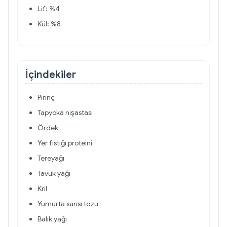
Lif: %4
Kül: %8
İçindekiler
Pirinç
Tapyoka nişastası
Ördek
Yer fıstığı proteini
Tereyağı
Tavuk yağı
Kril
Yumurta sarısı tozu
Balık yağı