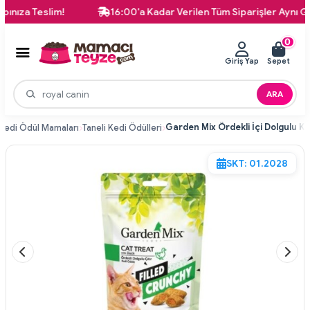
 Teslim!
16:00'a Kadar Verilen Tüm Siparişler Aynı Gün Ka
0
Giriş Yap
Sepet
ARA
Kedi Ödül Mamaları
Taneli Kedi Ödülleri
SKT: 01.2028