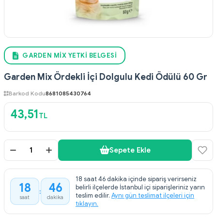
GARDEN MIX YETKI BELGESI
Garden Mix Ördekli İçi Dolgulu Kedi Ödülü 60 Gr
Barkod Kodu
8681085430764
43,51
TL
Sepete Ekle
18 saat 46 dakika içinde sipariş verirseniz
18
46
belirli ilçelerde İstanbul içi siparişleriniz yarın
:
teslim edilir.
Aynı gün teslimat ilçeleri için
saat
dakika
tıklayın.