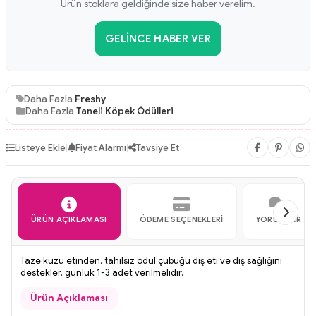
Ürün stoklara geldiğinde size haber verelim.
GELINCE HABER VER
Daha Fazla
Freshy
Daha Fazla
Taneli Köpek Ödülleri
Listeye Ekle
|
Fiyat Alarmı
|
Tavsiye Et
ÜRÜN AÇIKLAMASI
ÖDEME SEÇENEKLERI
YORUMLAR
Taze kuzu etinden. tahılsız ödül çubuğu diş eti ve diş sağlığını
destekler. günlük 1-3 adet verilmelidir.
Ürün Açıklaması