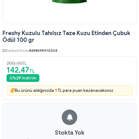
Freshy Kuzulu Tahılsız Taze Kuzu Etinden Çubuk
Ödül 100 gr
Barkod Kodu
8698595910334
200,00
TL
142,47
TL
%
29
İndirim
Bu ürünü aldığınızda
1
TL para puan kazanacaksınız
Stokta Yok