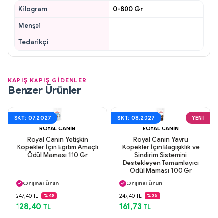
Kilogram
0-800 Gr
Menşei
Tedarikçi
KAPIŞ KAPIŞ GİDENLER
Benzer Ürünler
SKT: 07.2027
SKT: 08.2027
YENI
ROYAL CANIN
ROYAL CANIN
Royal Canin Yetişkin
Royal Canin Yavru
Köpekler İçin Eğitim Amaçlı
Köpekler İçin Bağışıklık ve
Ödül Maması 110 Gr
Sindirim Sistemini
Destekleyen Tamamlayıcı
Ödül Maması 100 Gr
Aynı Gün Kargo
Aynı Gün Kargo
Orijinal Ürün
Orijinal Ürün
Güvenli Ödeme
Güvenli Ödeme
247,40 TL
247,40 TL
%48
%35
Aynı Gün Kargo
Aynı Gün Kargo
128,40
161,73
TL
TL