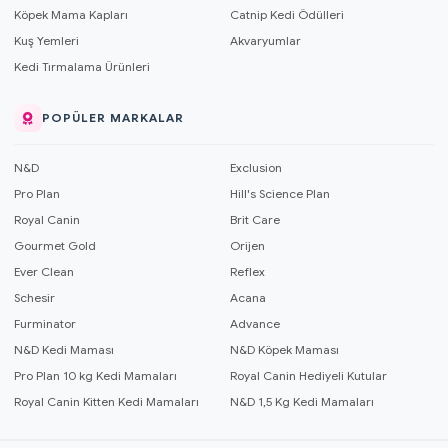
Köpek Mama Kapları
Catnip Kedi Ödülleri
Kuş Yemleri
Akvaryumlar
Kedi Tırmalama Ürünleri
POPÜLER MARKALAR
N&D
Exclusion
Pro Plan
Hill's Science Plan
Royal Canin
Brit Care
Gourmet Gold
Orijen
Ever Clean
Reflex
Schesir
Acana
Furminator
Advance
N&D Kedi Maması
N&D Köpek Maması
Pro Plan 10 kg Kedi Mamaları
Royal Canin Hediyeli Kutular
Royal Canin Kitten Kedi Mamaları
N&D 1,5 Kg Kedi Mamaları