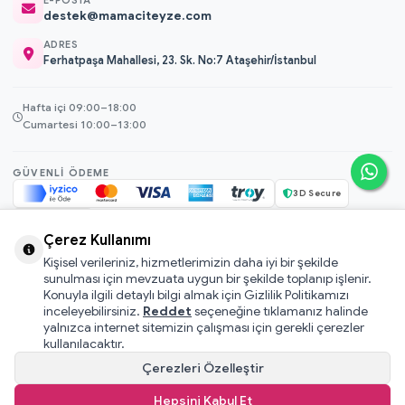
destek@mamaciteyze.com
ADRES
Ferhatpaşa Mahallesi, 23. Sk. No:7 Ataşehir/İstanbul
Hafta içi 09:00–18:00
Cumartesi 10:00–13:00
GÜVENLI ÖDEME
3D Secure
256-bit SSL
Çerez Kullanımı
Kişisel verileriniz, hizmetlerimizin daha iyi bir şekilde
© 2026 Mamacı Teyze · Nurşen ve ekibi ile birlikte
ile hazırlandı.
sunulması için mevzuata uygun bir şekilde toplanıp işlenir.
Mesafeli Satış Sözleşmesi
Konuyla ilgili detaylı bilgi almak için Gizlilik Politikamızı
inceleyebilirsiniz.
Reddet
seçeneğine tıklamanız halinde
Pati Puan Kazanma Koşulları
yalnızca internet sitemizin çalışması için gerekli çerezler
Gizlilik ve Çerez Politikası
kullanılacaktır.
KVKK Aydınlatma Metni
Çerezleri Özelleştir
Kullanıcı Sözleşmesi
Hepsini Kabul Et