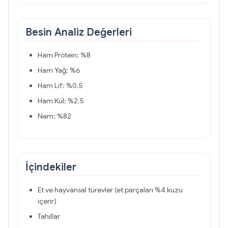
Besin Analiz Değerleri
Ham Protein: %8
Ham Yağ: %6
Ham Lif: %0.5
Ham Kül: %2.5
Nem: %82
İçindekiler
Et ve hayvansal türevler (et parçaları %4 kuzu
içerir)
Tahıllar