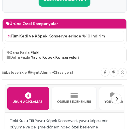
Ürüne Özel Kampanyalar
Tüm Kedi ve Köpek Konservelerinde %10 İndirim
Daha Fazla
Floki
Daha Fazla
Yavru Köpek Konserveleri
Listeye Ekle
|
Fiyat Alarmı
|
Tavsiye Et
ÜRÜN AÇIKLAMASI
ÖDEME SEÇENEKLERI
YORUMLAR
Floki Kuzu Etli Yavru Köpek Konservesi, yavru köpeklerin
büyüme ve gelişme dönemindeki özel beslenme