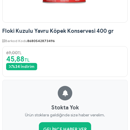
Floki Kuzulu Yavru Köpek Konservesi 400 gr
Barkod Kodu
8680542873496
69,00
TL
45,88
TL
%
34
İndirim
Stokta Yok
Ürün stoklara geldiğinde size haber verelim.
GELINCE HABER VER