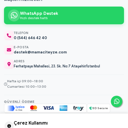
WhatsApp Destek
Hızlı destek hattı
TELEFON
0 (544) 646 42 40
E-POSTA
destek@mamaciteyze.com
ADRES
Ferhatpaşa Mahallesi, 23. Sk. No:7 Ataşehir/İstanbul
Hafta içi 09:00–18:00
Cumartesi 10:00–13:00
GÜVENLI ÖDEME
3D Secure
256-bit SSL
Çerez Kullanımı