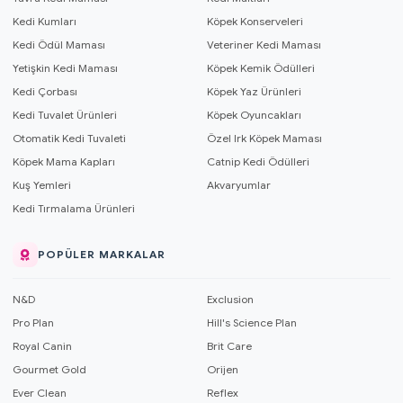
Kedi Kumları
Köpek Konserveleri
Kedi Ödül Maması
Veteriner Kedi Maması
Yetişkin Kedi Maması
Köpek Kemik Ödülleri
Kedi Çorbası
Köpek Yaz Ürünleri
Kedi Tuvalet Ürünleri
Köpek Oyuncakları
Otomatik Kedi Tuvaleti
Özel Irk Köpek Maması
Köpek Mama Kapları
Catnip Kedi Ödülleri
Kuş Yemleri
Akvaryumlar
Kedi Tırmalama Ürünleri
POPÜLER MARKALAR
N&D
Exclusion
Pro Plan
Hill's Science Plan
Royal Canin
Brit Care
Gourmet Gold
Orijen
Ever Clean
Reflex