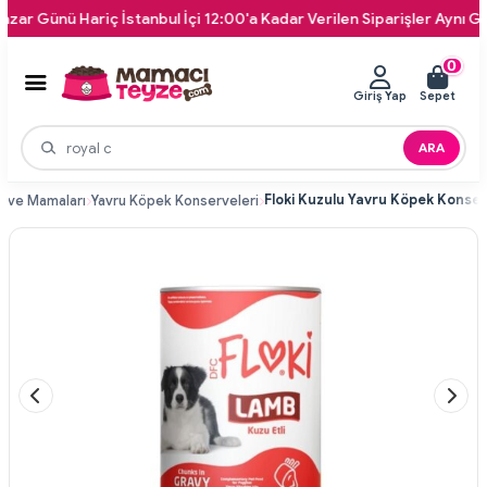
ünü Hariç İstanbul İçi 12:00'a Kadar Verilen Siparişler Aynı Gün Kapı
0
Giriş Yap
Sepet
ARA
rve Mamaları
Yavru Köpek Konserveleri