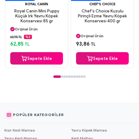
ROYAL CANIN
CHEF'S CHOICE
Royal Canin Mini Puppy
Chef's Choice Kuzulu
Küçük Irk Yavru Köpek
Pirinçli Ezme Yavru Köpek
Konservesi 85 gr
Konservesi 400 gr
Aynı Gün Kargo
Orijinal Ürün
Aynı Gün Kargo
Güvenli Ödeme
Orijinal Ürün
63,95 TL
%2
Aynı Gün Kargo
Güvenli Ödeme
62,85
93,86
TL
TL
Aynı Gün Kargo
Sepete Ekle
Sepete Ekle
POPÜLER KATEGORILER
Kısır Kedi Maması
Yavru Köpek Maması
Yavru Kedi Maması
Kedi Maltları