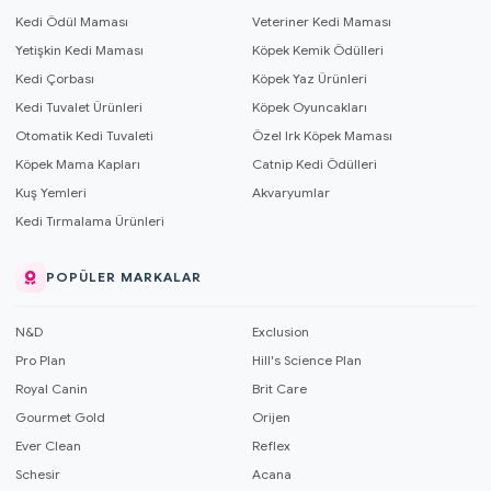
Kedi Ödül Maması
Veteriner Kedi Maması
Yetişkin Kedi Maması
Köpek Kemik Ödülleri
Kedi Çorbası
Köpek Yaz Ürünleri
Kedi Tuvalet Ürünleri
Köpek Oyuncakları
Otomatik Kedi Tuvaleti
Özel Irk Köpek Maması
Köpek Mama Kapları
Catnip Kedi Ödülleri
Kuş Yemleri
Akvaryumlar
Kedi Tırmalama Ürünleri
POPÜLER MARKALAR
N&D
Exclusion
Pro Plan
Hill's Science Plan
Royal Canin
Brit Care
Gourmet Gold
Orijen
Ever Clean
Reflex
Schesir
Acana