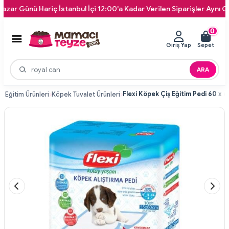
Günü Hariç İstanbul İçi 12:00'a Kadar Verilen Siparişler Aynı Gün Kap
0
Giriş Yap
Sepet
ARA
 Eğitim Ürünleri
Köpek Tuvalet Ürünleri