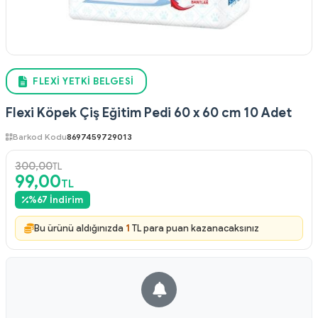
FLEXI YETKI BELGESI
Flexi Köpek Çiş Eğitim Pedi 60 x 60 cm 10 Adet
Barkod Kodu
8697459729013
300,00
TL
99,00
TL
%
67
İndirim
Bu ürünü aldığınızda
1
TL para puan kazanacaksınız