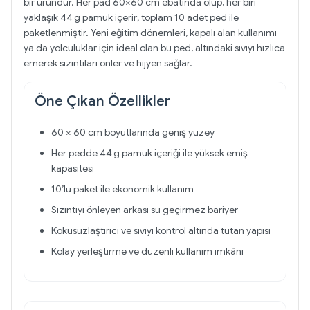
bir üründür. Her pad 60×60 cm ebatında olup, her biri
yaklaşık 44 g pamuk içerir; toplam 10 adet ped ile
paketlenmiştir. Yeni eğitim dönemleri, kapalı alan kullanımı
ya da yolculuklar için ideal olan bu ped, altındaki sıvıyı hızlıca
emerek sızıntıları önler ve hijyen sağlar.
Öne Çıkan Özellikler
60 × 60 cm boyutlarında geniş yüzey
Her pedde 44 g pamuk içeriği ile yüksek emiş
kapasitesi
10’lu paket ile ekonomik kullanım
Sızıntıyı önleyen arkası su geçirmez bariyer
Kokusuzlaştırıcı ve sıvıyı kontrol altında tutan yapısı
Kolay yerleştirme ve düzenli kullanım imkânı