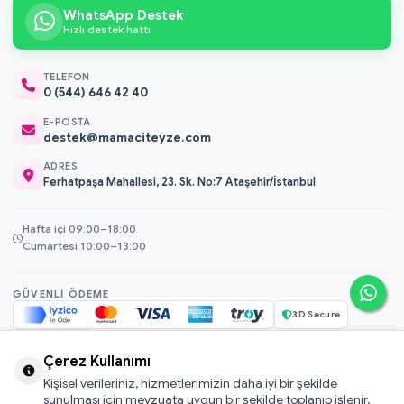
WhatsApp Destek
Hızlı destek hattı
TELEFON
0 (544) 646 42 40
E-POSTA
destek@mamaciteyze.com
ADRES
Ferhatpaşa Mahallesi, 23. Sk. No:7 Ataşehir/İstanbul
Hafta içi 09:00–18:00
Cumartesi 10:00–13:00
GÜVENLI ÖDEME
3D Secure
256-bit SSL
Çerez Kullanımı
Kişisel verileriniz, hizmetlerimizin daha iyi bir şekilde
© 2026 Mamacı Teyze · Nurşen ve ekibi ile birlikte
ile hazırlandı.
sunulması için mevzuata uygun bir şekilde toplanıp işlenir.