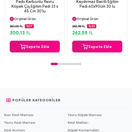
Pads Karbonlu Yavru
Kaydırmaz Bantlı Eğitim
Köpek Çiş Eğitim Pedi 33 x
Pedi 60x90cm 30 lu
45 Cm 30'lu
Aynı Gün Kargo
Aynı Gün Kargo
Orijinal Ürün
Orijinal Ürün
Güvenli Ödeme
Güvenli Ödeme
360,00 TL
342,98 TL
%17
%23
Aynı Gün Kargo
Aynı Gün Kargo
300,13
262,59
TL
TL
Sepete Ekle
Sepete Ekle
POPÜLER KATEGORILER
Kısır Kedi Maması
Yavru Köpek Maması
Yavru Kedi Maması
Kedi Maltları
Kedi Kumları
Köpek Konserveleri