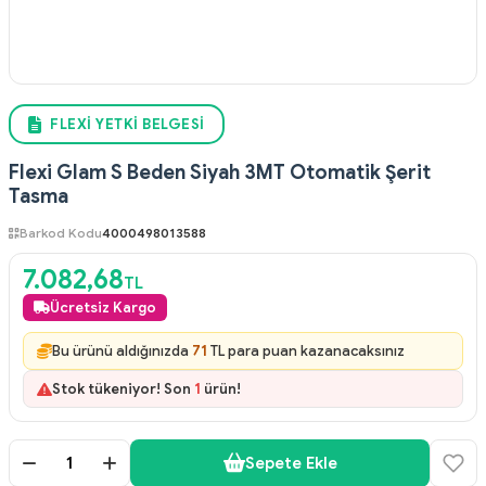
FLEXI YETKI BELGESI
Flexi Glam S Beden Siyah 3MT Otomatik Şerit
Tasma
Barkod Kodu
4000498013588
7.082,68
TL
Ücretsiz Kargo
Bu ürünü aldığınızda
71
TL para puan kazanacaksınız
Stok tükeniyor! Son
1
ürün!
Sepete Ekle