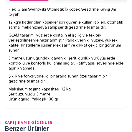
Flexi Glam Swarovski Otomatik İp Köpek Gezdirme Kayışı 3m
(Siyah)
12 kg'a kadar olan köpekler için güvenle kullanılabilen, otomatik
sarmal mekanizmaya sahip şeritli gezdirme tasmasıdır.
GLAM tasarımı, yüzlerce kristalin el işçiliğiyle tek tek
yerleştirilmesiyle hazırlanmıştır. Parlak vernikli yüzeyi, yüksek
kaliteli kristallerle süslenerek zarif ve dikkat çekici bir görünüm
sunar.
3 metre uzunluğundaki dayanıklı şerit, günlük yürüyüşlerde
kontrollü ve konforlu kullanım sağlar. Hafif yapısı sayesinde elde
ağırlık yapmaz.
Şıklık ve fonksiyonelliği bir arada sunan özel tasarım bir
gezdirme tasmasıdır.
Maksimum taşıma kapasitesi: 12 kg
Şerit uzunluğu: 3 metre
Ürün ağırlığı: Yaklaşık 130 gr
KAPIŞ KAPIŞ GİDENLER
Benzer Ürünler