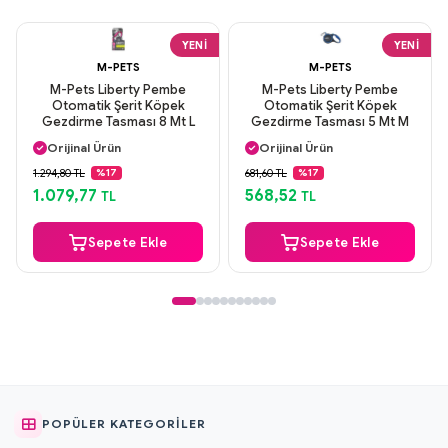
YENI
YENI
M-PETS
M-PETS
M-Pets Liberty Pembe
M-Pets Liberty Pembe
Otomatik Şerit Köpek
Otomatik Şerit Köpek
Gezdirme Tasması 8 Mt L
Gezdirme Tasması 5 Mt M
Aynı Gün Kargo
Aynı Gün Kargo
Orijinal Ürün
Orijinal Ürün
Güvenli Ödeme
Güvenli Ödeme
1.294,80 TL
681,60 TL
%17
%17
Aynı Gün Kargo
Aynı Gün Kargo
1.079,77
568,52
TL
TL
Sepete Ekle
Sepete Ekle
POPÜLER KATEGORILER