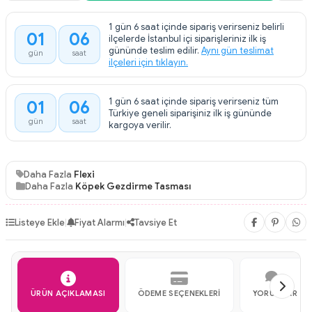
1 gün 6 saat içinde sipariş verirseniz belirli
01
06
ilçelerde İstanbul içi siparişleriniz ilk iş
:
gününde teslim edilir.
Aynı gün teslimat
gün
saat
ilçeleri için tıklayın.
1 gün 6 saat içinde sipariş verirseniz tüm
01
06
:
Türkiye geneli siparişiniz ilk iş gününde
gün
saat
kargoya verilir.
Daha Fazla
Flexi
Daha Fazla
Köpek Gezdirme Tasması
Listeye Ekle
|
Fiyat Alarmı
|
Tavsiye Et
ÜRÜN AÇIKLAMASI
ÖDEME SEÇENEKLERI
YORUMLAR