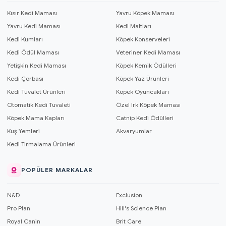
Kısır Kedi Maması
Yavru Köpek Maması
Yavru Kedi Maması
Kedi Maltları
Kedi Kumları
Köpek Konserveleri
Kedi Ödül Maması
Veteriner Kedi Maması
Yetişkin Kedi Maması
Köpek Kemik Ödülleri
Kedi Çorbası
Köpek Yaz Ürünleri
Kedi Tuvalet Ürünleri
Köpek Oyuncakları
Otomatik Kedi Tuvaleti
Özel Irk Köpek Maması
Köpek Mama Kapları
Catnip Kedi Ödülleri
Kuş Yemleri
Akvaryumlar
Kedi Tırmalama Ürünleri
POPÜLER MARKALAR
N&D
Exclusion
Pro Plan
Hill's Science Plan
Royal Canin
Brit Care