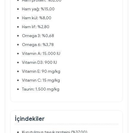
Ham protein: %32,00
Ham yağ: %15,00
Ham kül: %8,00
Ham lif: %2,80
Omega 3: %0,68
Omega 6: %3,78
Vitamin A: 15.000 IU
Vitamin D3: 900 IU
Vitamin E: 90 mg/kg
Vitamin C: 15 mg/kg
Taurin: 1.500 mg/kg
İçindekiler
Kurutulmuş tavuk proteini (%37,00)