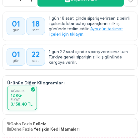
1 gün 18 saat içinde sipariş verirseniz belirli
01
18
ilçelerde İstanbul içi siparişleriniz ilk iş
:
gününde teslim edilir.
Aynı gün teslimat
gün
saat
ilçeleri için tıklayın.
1 gün 22 saat içinde sipariş verirseniz tüm
01
22
:
Türkiye geneli siparişiniz ilk iş gününde
gün
saat
kargoya verilir.
Ürünün Diğer Kilogramları
AĞIRLIK
12 KG
FIYAT
3.158,40 TL
Daha Fazla
Felicia
Daha Fazla
Yetişkin Kedi Mamaları