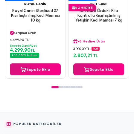
ROYAL CANIN
BRIT CARE
+3 HEDIYE
Royal Canin Sterilised 37
Brit Care Ördekli Kilo
Kısırlaştırılmış Kedi Maması
Kontrollü Kısırlaştırılmış
10 kg
Yetişkin Kedi Maması 7 kg
Aynı Gün Kargo
Orijinal Ürün
Güvenli Ödeme
4.499,90 TL
+3 Hediye Ürün
Aynı Gün Kargo
Sepete Özel Fiyat
Aynı Gün Kargo
3.000,00 TL
%6
4.299,90
TL
Orijinal Ürün
2.807,21
200,00 TL İndirim
TL
Güvenli Ödeme
+3 Hediye Ürün
Sepete Ekle
Sepete Ekle
POPÜLER KATEGORILER