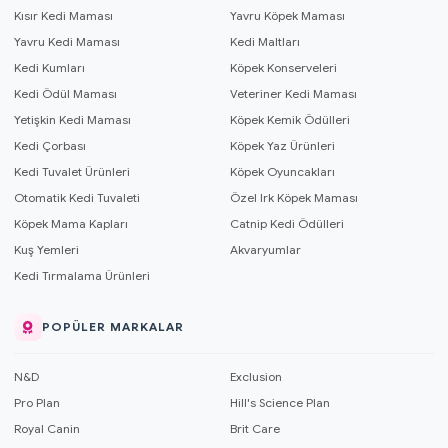
Kısır Kedi Maması
Yavru Köpek Maması
Yavru Kedi Maması
Kedi Maltları
Kedi Kumları
Köpek Konserveleri
Kedi Ödül Maması
Veteriner Kedi Maması
Yetişkin Kedi Maması
Köpek Kemik Ödülleri
Kedi Çorbası
Köpek Yaz Ürünleri
Kedi Tuvalet Ürünleri
Köpek Oyuncakları
Otomatik Kedi Tuvaleti
Özel Irk Köpek Maması
Köpek Mama Kapları
Catnip Kedi Ödülleri
Kuş Yemleri
Akvaryumlar
Kedi Tırmalama Ürünleri
POPÜLER MARKALAR
N&D
Exclusion
Pro Plan
Hill's Science Plan
Royal Canin
Brit Care