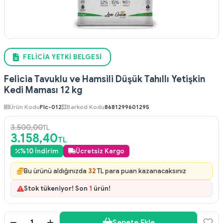
FELICIA YETKI BELGESI
Felicia Tavuklu ve Hamsili Düşük Tahıllı Yetişkin
Kedi Maması 12 kg
Ürün Kodu
Flc-012
Barkod Kodu
8681299601295
3.500,00
TL
3.158,40
TL
%
10
İndirim
Ücretsiz Kargo
Bu ürünü aldığınızda
32
TL para puan kazanacaksınız
Stok tükeniyor! Son
1
ürün!
Sepete Ekle