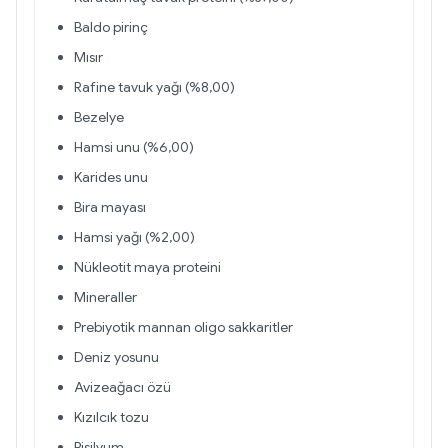
Baldo pirinç
Mısır
Rafine tavuk yağı (%8,00)
Bezelye
Hamsi unu (%6,00)
Karides unu
Bira mayası
Hamsi yağı (%2,00)
Nükleotit maya proteini
Mineraller
Prebiyotik mannan oligo sakkaritler
Deniz yosunu
Avizeağacı özü
Kızılcık tozu
Pisilyum