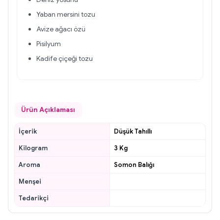
Yaban mersini tozu
Avize ağacı özü
Pisilyum
Kadife çiçeği tozu
Ürün Açıklaması
İçerik
Düşük Tahıllı
Kilogram
3 Kg
Aroma
Somon Balığı
Menşei
Tedarikçi