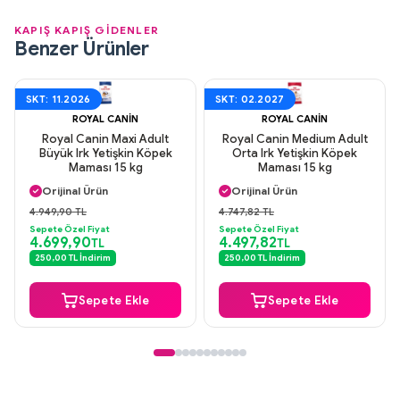
KAPIŞ KAPIŞ GİDENLER
Benzer Ürünler
SKT: 11.2026
SKT: 02.2027
ROYAL CANIN
ROYAL CANIN
Royal Canin Maxi Adult
Royal Canin Medium Adult
Büyük Irk Yetişkin Köpek
Orta Irk Yetişkin Köpek
Maması 15 kg
Maması 15 kg
Aynı Gün Kargo
Aynı Gün Kargo
Orijinal Ürün
Orijinal Ürün
Güvenli Ödeme
Güvenli Ödeme
4.949,90 TL
4.747,82 TL
Aynı Gün Kargo
Aynı Gün Kargo
Sepete Özel Fiyat
Sepete Özel Fiyat
4.699,90
4.497,82
TL
TL
250,00 TL İndirim
250,00 TL İndirim
Sepete Ekle
Sepete Ekle