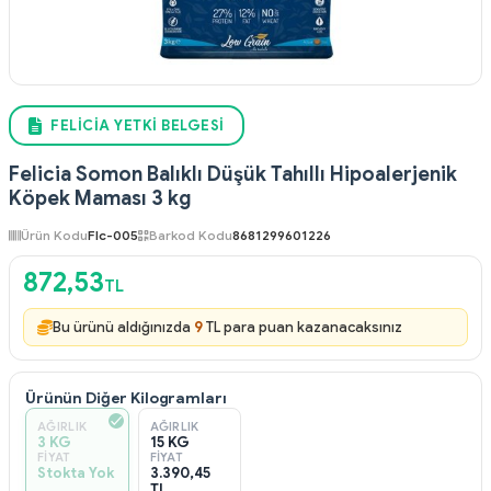
FELICIA YETKI BELGESI
Felicia Somon Balıklı Düşük Tahıllı Hipoalerjenik
Köpek Maması 3 kg
Ürün Kodu
Flc-005
Barkod Kodu
8681299601226
872,53
TL
Bu ürünü aldığınızda
9
TL para puan kazanacaksınız
Ürünün Diğer Kilogramları
AĞIRLIK
AĞIRLIK
3 KG
15 KG
FIYAT
FIYAT
Stokta Yok
3.390,45
TL