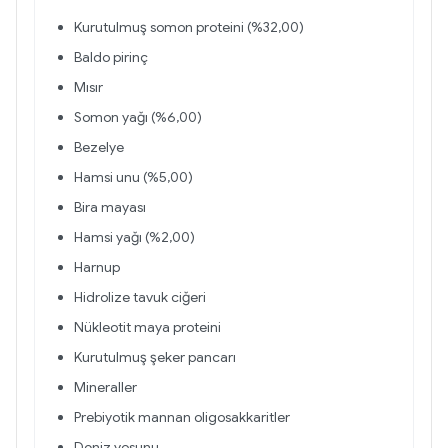
Kurutulmuş somon proteini (%32,00)
Baldo pirinç
Mısır
Somon yağı (%6,00)
Bezelye
Hamsi unu (%5,00)
Bira mayası
Hamsi yağı (%2,00)
Harnup
Hidrolize tavuk ciğeri
Nükleotit maya proteini
Kurutulmuş şeker pancarı
Mineraller
Prebiyotik mannan oligosakkaritler
Deniz yosunu