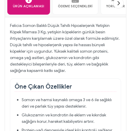
ÜRÜN AÇIKLAMASI
ÖDEME SEÇENEKLERI
YORUMLAR
Felicia Somon Balıklı Düşük Tahıllı Hipoalerjenik Yetişkin
Köpek Maması 3 Kg, yetişkin köpeklerin günlük besin
ihtiyaçlarını karşılamak üzere özel olarak formüle edilmiştir.
Düşük tahıllı ve hipoalerjenik yapısı ile hassas bünyeli
köpekler için uygundur. Yüksek kaliteli somon proteini,
omega yağ asitleri, glukozamin ve kondrotin gibi
destekleyici bileşenleriyle deri, tüy, eklem ve bağışıklık
sağlığına kapsamlı katkı sağlar.
Öne Çıkan Özellikler
Somon ve hamsi kaynaklı omega 3 ve 6 ile sağlıklı
deri ve parlak tüy yapısı desteklenir.
Glukozamin ve kondrotin ile eklem ve kıkırdak
sağlığını korur, hareket kabiliyetini artırır.
Protein-yağ dengesiyle ideal kilo kontrolü sağlanır.