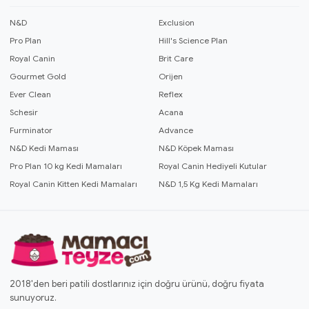
N&D
Exclusion
Pro Plan
Hill's Science Plan
Royal Canin
Brit Care
Gourmet Gold
Orijen
Ever Clean
Reflex
Schesir
Acana
Furminator
Advance
N&D Kedi Maması
N&D Köpek Maması
Pro Plan 10 kg Kedi Mamaları
Royal Canin Hediyeli Kutular
Royal Canin Kitten Kedi Mamaları
N&D 1,5 Kg Kedi Mamaları
2018'den beri patili dostlarınız için doğru ürünü, doğru fiyata
sunuyoruz.