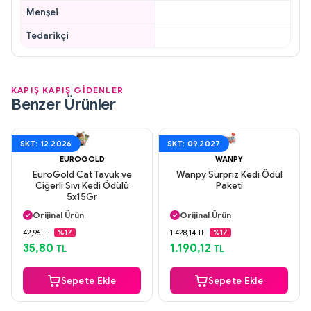
Menşei
Tedarikçi
KAPIŞ KAPIŞ GİDENLER
Benzer Ürünler
SKT: 12.2026
SKT: 09.2027
EUROGOLD
WANPY
EuroGold Cat Tavuk ve
Wanpy Sürpriz Kedi Ödül
Ciğerli Sıvı Kedi Ödülü
Paketi
5x15Gr
Aynı Gün Kargo
Aynı Gün Kargo
Orijinal Ürün
Orijinal Ürün
Güvenli Ödeme
Güvenli Ödeme
42,96 TL
1.428,14 TL
%17
%17
Aynı Gün Kargo
Aynı Gün Kargo
35,80
1.190,12
TL
TL
Sepete Ekle
Sepete Ekle