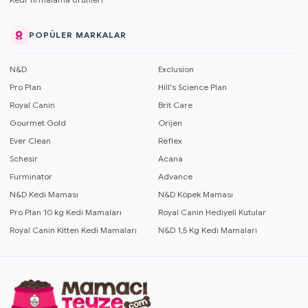
POPÜLER MARKALAR
N&D
Exclusion
Pro Plan
Hill's Science Plan
Royal Canin
Brit Care
Gourmet Gold
Orijen
Ever Clean
Reflex
Schesir
Acana
Furminator
Advance
N&D Kedi Maması
N&D Köpek Maması
Pro Plan 10 kg Kedi Mamaları
Royal Canin Hediyeli Kutular
Royal Canin Kitten Kedi Mamaları
N&D 1,5 Kg Kedi Mamaları