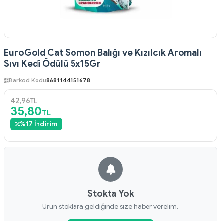
EuroGold Cat Somon Balığı ve Kızılcık Aromalı
Sıvı Kedi Ödülü 5x15Gr
Barkod Kodu
8681144151678
42,96
TL
35,80
TL
%
17
İndirim
Stokta Yok
Ürün stoklara geldiğinde size haber verelim.