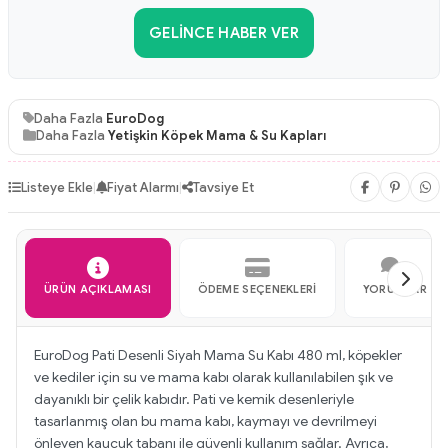
GELINCE HABER VER
Daha Fazla
EuroDog
Daha Fazla
Yetişkin Köpek Mama & Su Kapları
Listeye Ekle
|
Fiyat Alarmı
|
Tavsiye Et
ÜRÜN AÇIKLAMASI
ÖDEME SEÇENEKLERI
YORUMLAR
EuroDog Pati Desenli Siyah Mama Su Kabı 480 ml, köpekler
ve kediler için su ve mama kabı olarak kullanılabilen şık ve
dayanıklı bir çelik kabıdır. Pati ve kemik desenleriyle
tasarlanmış olan bu mama kabı, kaymayı ve devrilmeyi
önleyen kauçuk tabanı ile güvenli kullanım sağlar. Ayrıca,