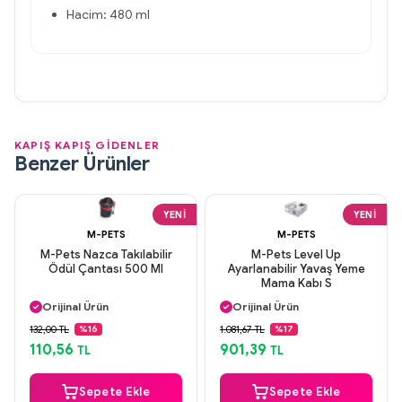
Hacim: 480 ml
KAPIŞ KAPIŞ GİDENLER
Benzer Ürünler
YENI
YENI
M-PETS
M-PETS
M-Pets Nazca Takılabilir
M-Pets Level Up
Ödül Çantası 500 Ml
Ayarlanabilir Yavaş Yeme
Mama Kabı S
Aynı Gün Kargo
Aynı Gün Kargo
Orijinal Ürün
Orijinal Ürün
Güvenli Ödeme
Güvenli Ödeme
132,00 TL
1.081,67 TL
%16
%17
Aynı Gün Kargo
Aynı Gün Kargo
110,56
901,39
TL
TL
Sepete Ekle
Sepete Ekle