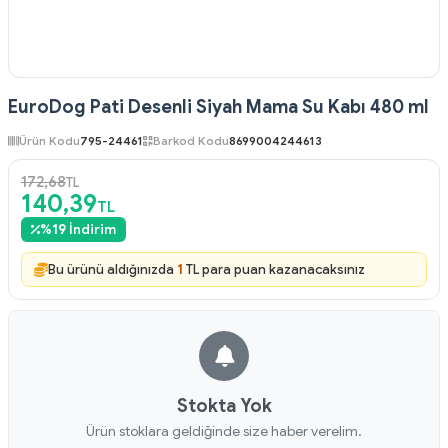
EuroDog Pati Desenli Siyah Mama Su Kabı 480 ml
Ürün Kodu
795-24461
Barkod Kodu
8699004244613
172,68
TL
140,39
TL
%
19
İndirim
Bu ürünü aldığınızda
1
TL para puan kazanacaksınız
Stokta Yok
Ürün stoklara geldiğinde size haber verelim.