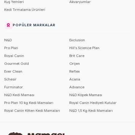
Kuş Yemleri
Akvaryumlar
Kedi Tırmalama Ürünleri
POPÜLER MARKALAR
N&D
Exclusion
Pro Plan
Hill's Science Plan
Royal Canin
Brit Care
Gourmet Gold
Orijen
Ever Clean
Reflex
Schesir
Acana
Furminator
Advance
N&D Kedi Maması
N&D Köpek Maması
Pro Plan 10 kg Kedi Mamaları
Royal Canin Hediyeli Kutular
Royal Canin Kitten Kedi Mamaları
N&D 1,5 Kg Kedi Mamaları