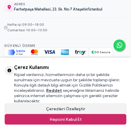
ADRES
Ferhatpaşa Mahallesi, 23. Sk. No:7 Ataşehir/İstanbul
Hafta içi 09:00–18:00
Cumartesi 10:00–13:00
GÜVENLI ÖDEME
3D Secure
256-bit SSL
Çerez Kullanımı
Kişisel verileriniz, hizmetlerimizin daha iyi bir şekilde
© 2026 Mamacı Teyze · Nurşen ve ekibi ile birlikte
ile hazırlandı.
sunulması için mevzuata uygun bir şekilde toplanıp işlenir.
Mesafeli Satış Sözleşmesi
Konuyla ilgili detaylı bilgi almak için Gizlilik Politikamızı
inceleyebilirsiniz.
Reddet
seçeneğine tıklamanız halinde
Pati Puan Kazanma Koşulları
yalnızca internet sitemizin çalışması için gerekli çerezler
Gizlilik ve Çerez Politikası
kullanılacaktır.
KVKK Aydınlatma Metni
Çerezleri Özelleştir
Kullanıcı Sözleşmesi
Hepsini Kabul Et
T
-Soft
E-Ticaret
Sistemleriyle Hazırlanmıştır.