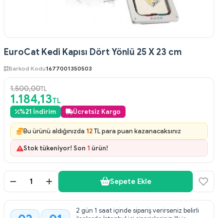
EuroCat Kedi Kapısı Dört Yönlü 25 X 23 cm
Barkod Kodu
1677001350503
1.500,00
TL
1.184,13
TL
%
21
İndirim
Ücretsiz Kargo
Bu ürünü aldığınızda
12
TL para puan kazanacaksınız
Stok tükeniyor! Son
1
ürün!
Sepete Ekle
2 gün 1 saat içinde sipariş verirseniz belirli