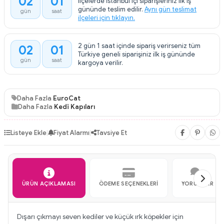
02
01
ilçelerde İstanbul içi siparişleriniz ilk iş
gününde teslim edilir.
Aynı gün teslimat
gün
saat
ilçeleri için tıklayın.
2 gün 1 saat içinde sipariş verirseniz tüm
02
01
Türkiye geneli siparişiniz ilk iş gününde
gün
saat
kargoya verilir.
Daha Fazla
EuroCat
Daha Fazla
Kedi Kapıları
Listeye Ekle
|
Fiyat Alarmı
|
Tavsiye Et
ÜRÜN AÇIKLAMASI
ÖDEME SEÇENEKLERI
YORUMLAR
Dışarı çıkmayı seven kediler ve küçük ırk köpekler için