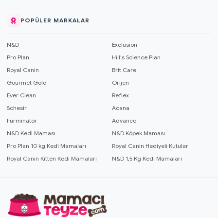
POPÜLER MARKALAR
N&D
Exclusion
Pro Plan
Hill's Science Plan
Royal Canin
Brit Care
Gourmet Gold
Orijen
Ever Clean
Reflex
Schesir
Acana
Furminator
Advance
N&D Kedi Maması
N&D Köpek Maması
Pro Plan 10 kg Kedi Mamaları
Royal Canin Hediyeli Kutular
Royal Canin Kitten Kedi Mamaları
N&D 1,5 Kg Kedi Mamaları