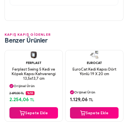
KAPIŞ KAPIŞ GİDENLER
Benzer Ürünler
FERPLAST
EUROCAT
Ferplast Swing 5 Kedi ve
EuroCat Kedi Kapısı Dört
Köpek Kapısı Kahverengi
Yönlü 19 X 20 cm
13,5x13,7 cm
Aynı Gün Kargo
Orijinal Ürün
Aynı Gün Kargo
Güvenli Ödeme
Orijinal Ürün
2.699,00 TL
%16
Aynı Gün Kargo
Güvenli Ödeme
2.254,06
1.129,06
TL
TL
Aynı Gün Kargo
Sepete Ekle
Sepete Ekle