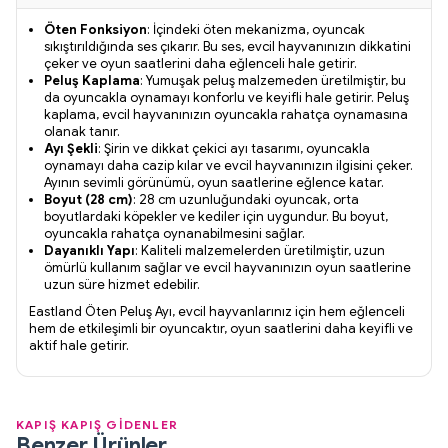
Öten Fonksiyon
: İçindeki öten mekanizma, oyuncak
sıkıştırıldığında ses çıkarır. Bu ses, evcil hayvanınızın dikkatini
çeker ve oyun saatlerini daha eğlenceli hale getirir.
Peluş Kaplama
: Yumuşak peluş malzemeden üretilmiştir, bu
da oyuncakla oynamayı konforlu ve keyifli hale getirir. Peluş
kaplama, evcil hayvanınızın oyuncakla rahatça oynamasına
olanak tanır.
Ayı Şekli
: Şirin ve dikkat çekici ayı tasarımı, oyuncakla
oynamayı daha cazip kılar ve evcil hayvanınızın ilgisini çeker.
Ayının sevimli görünümü, oyun saatlerine eğlence katar.
Boyut (28 cm)
: 28 cm uzunluğundaki oyuncak, orta
boyutlardaki köpekler ve kediler için uygundur. Bu boyut,
oyuncakla rahatça oynanabilmesini sağlar.
Dayanıklı Yapı
: Kaliteli malzemelerden üretilmiştir, uzun
ömürlü kullanım sağlar ve evcil hayvanınızın oyun saatlerine
uzun süre hizmet edebilir.
Eastland Öten Peluş Ayı, evcil hayvanlarınız için hem eğlenceli
hem de etkileşimli bir oyuncaktır, oyun saatlerini daha keyifli ve
aktif hale getirir.
KAPIŞ KAPIŞ GİDENLER
Benzer Ürünler