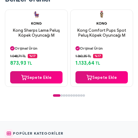
KONG
KONG
Kong Sherps Lama Peluş
Kong Comfort Pups Spot
Köpek Oyuncağı M
Peluş Köpek Oyuncağı M
Aynı Gün Kargo
Aynı Gün Kargo
Orijinal Ürün
Orijinal Ürün
Güvenli Ödeme
Güvenli Ödeme
1.048,71 TL
1.360,35 TL
%17
%17
Aynı Gün Kargo
Aynı Gün Kargo
873,93
1.133,64
TL
TL
Sepete Ekle
Sepete Ekle
POPÜLER KATEGORILER