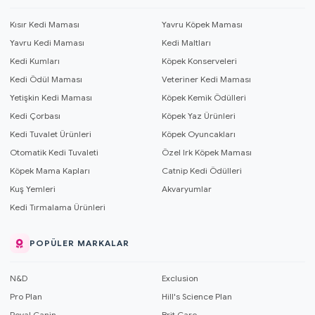
Kısır Kedi Maması
Yavru Köpek Maması
Yavru Kedi Maması
Kedi Maltları
Kedi Kumları
Köpek Konserveleri
Kedi Ödül Maması
Veteriner Kedi Maması
Yetişkin Kedi Maması
Köpek Kemik Ödülleri
Kedi Çorbası
Köpek Yaz Ürünleri
Kedi Tuvalet Ürünleri
Köpek Oyuncakları
Otomatik Kedi Tuvaleti
Özel Irk Köpek Maması
Köpek Mama Kapları
Catnip Kedi Ödülleri
Kuş Yemleri
Akvaryumlar
Kedi Tırmalama Ürünleri
POPÜLER MARKALAR
N&D
Exclusion
Pro Plan
Hill's Science Plan
Royal Canin
Brit Care