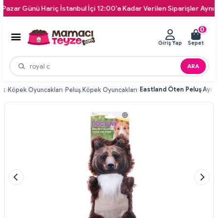
r Günü Hariç İstanbul İçi 12:00'a Kadar Verilen Siparişler Aynı Gün 
0
Giriş Yap
Sepet
ARA
Eastland Öten Peluş Ayı 
ek
Köpek Oyuncakları
Peluş Köpek Oyuncakları