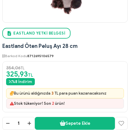
EASTLAND YETKI BELGESI
Eastland Öten Peluş Ayı 28 cm
Barkod Kodu
8712695106579
354,06
TL
325,93
TL
%
8
İndirim
Bu ürünü aldığınızda
3
TL para puan kazanacaksınız
Stok tükeniyor! Son
2
ürün!
Sepete Ekle