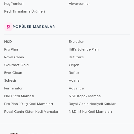
Kuş Yemleri
Akvaryumlar
Kedi Tırmalama Ürünleri
POPÜLER MARKALAR
N&D
Exclusion
Pro Plan
Hill's Science Plan
Royal Canin
Brit Care
Gourmet Gold
Orijen
Ever Clean
Reflex
Schesir
Acana
Furminator
Advance
N&D Kedi Maması
N&D Köpek Maması
Pro Plan 10 kg Kedi Mamaları
Royal Canin Hediyeli Kutular
Royal Canin Kitten Kedi Mamaları
N&D 1,5 Kg Kedi Mamaları