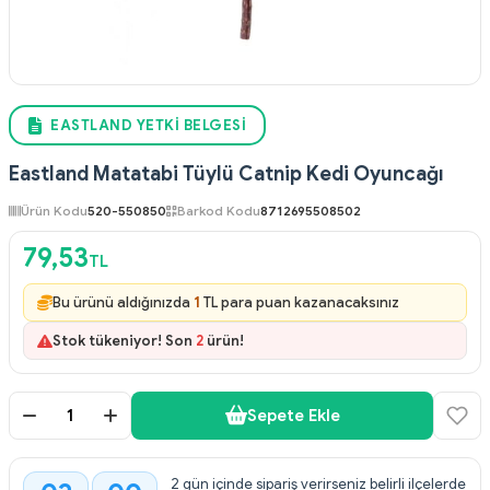
EASTLAND YETKI BELGESI
Eastland Matatabi Tüylü Catnip Kedi Oyuncağı
Ürün Kodu
520-550850
Barkod Kodu
8712695508502
79,53
TL
Bu ürünü aldığınızda
1
TL para puan kazanacaksınız
Stok tükeniyor! Son
2
ürün!
Sepete Ekle
2 gün içinde sipariş verirseniz belirli ilçelerde