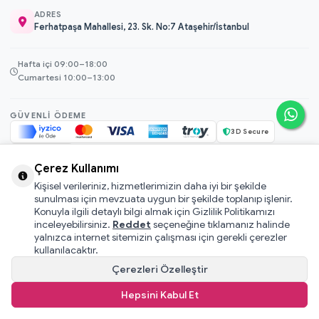
ADRES
Ferhatpaşa Mahallesi, 23. Sk. No:7 Ataşehir/İstanbul
Hafta içi 09:00–18:00
Cumartesi 10:00–13:00
GÜVENLI ÖDEME
3D Secure
256-bit SSL
Çerez Kullanımı
Kişisel verileriniz, hizmetlerimizin daha iyi bir şekilde
© 2026 Mamacı Teyze · Nurşen ve ekibi ile birlikte
ile hazırlandı.
sunulması için mevzuata uygun bir şekilde toplanıp işlenir.
Mesafeli Satış Sözleşmesi
Konuyla ilgili detaylı bilgi almak için Gizlilik Politikamızı
inceleyebilirsiniz.
Reddet
seçeneğine tıklamanız halinde
Pati Puan Kazanma Koşulları
yalnızca internet sitemizin çalışması için gerekli çerezler
Gizlilik ve Çerez Politikası
kullanılacaktır.
KVKK Aydınlatma Metni
Çerezleri Özelleştir
Kullanıcı Sözleşmesi
Hepsini Kabul Et
T
-Soft
E-Ticaret
Sistemleriyle Hazırlanmıştır.