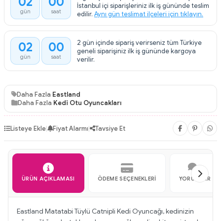
02
00
:
İstanbul içi siparişleriniz ilk iş gününde teslim
gün
saat
edilir.
Aynı gün teslimat ilçeleri için tıklayın.
2 gün içinde sipariş verirseniz tüm Türkiye
02
00
:
geneli siparişiniz ilk iş gününde kargoya
gün
saat
verilir.
Daha Fazla
Eastland
Daha Fazla
Kedi Otu Oyuncakları
Listeye Ekle
|
Fiyat Alarmı
|
Tavsiye Et
ÜRÜN AÇIKLAMASI
ÖDEME SEÇENEKLERI
YORUMLAR
Eastland Matatabi Tüylü Catnipli Kedi Oyuncağı, kedinizin