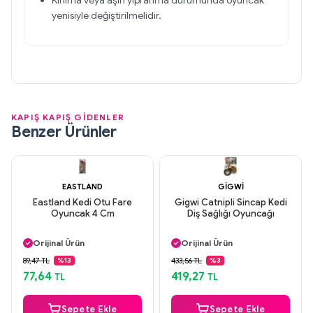
Kırılma veya aşırı yıpranma durumunda oyuncak
yenisiyle değiştirilmelidir.
KAPIŞ KAPIŞ GİDENLER
Benzer Ürünler
EASTLAND
GIGWI
Eastland Kedi Otu Fare
Gigwi Catnipli Sincap Kedi
Oyuncak 4 Cm
Diş Sağlığı Oyuncağı
Aynı Gün Kargo
Aynı Gün Kargo
Orijinal Ürün
Orijinal Ürün
Güvenli Ödeme
Güvenli Ödeme
89,47 TL
433,56 TL
%13
%3
Aynı Gün Kargo
Aynı Gün Kargo
77,64
419,27
TL
TL
Sepete Ekle
Sepete Ekle