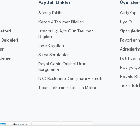
l
Faydalı Linkler
Üye İşlem
Sipariş Takibi
Giriş Yap
Kargo & Teslimat Bilgileri
Üye Ol
efteri
İstanbul İçi Aynı Gün Teslimat
Siparişleri
Bilgileri
 Belgeleri
Favorileri
İade Koşulları
ar
Adresleri
Sıkça Sorulanlar
Ödeme
Pati Puanl
Royal Canin Orijinal Ürün
Hediye Çe
Sorgulama
Havale Bil
N&D Beslenme Danışmanı Hizmeti
Ticari İleti
Ticari Elektronik İleti İzin Metni
3D Secure
256-bit SSL