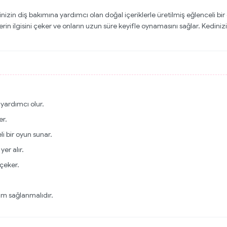
izin diş bakımına yardımcı olan doğal içeriklerle üretilmiş eğlenceli bi
in ilgisini çeker ve onların uzun süre keyifle oynamasını sağlar. Kedini
yardımcı olur.
er.
i bir oyun sunar.
er alır.
çeker.
im sağlanmalıdır.