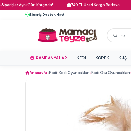
işler Aynı Gün Kargoda!
740 TL Üzeri Kargo Bedava!
P
Sipariş Destek Hattı
KAMPANYALAR
KEDI
KÖPEK
KUŞ
Anasayfa
Kedi
Kedi Oyuncakları
Kedi Otu Oyuncakları