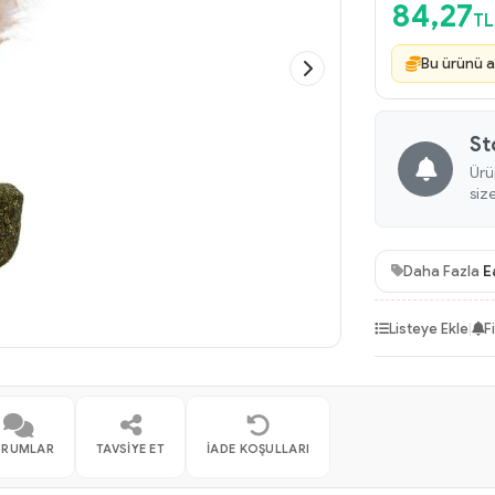
84,27
TL
Bu ürünü a
St
Ürü
siz
Daha Fazla
E
Listeye Ekle
|
F
ORUMLAR
TAVSIYE ET
İADE KOŞULLARI