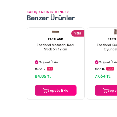
KAPIŞ KAPIŞ GİDENLER
Benzer Ürünler
YENI
EASTLAND
EAST
Eastland Matatabi Kedi
Eastland Ke
Stick 5'li 12 cm
Oyunca
Aynı Gün Kargo
Aynı Gün K
Orijinal Ürün
Orijinal Ürü
Güvenli Ödeme
Güvenli Ö
85,70 TL
89,47 TL
%1
%13
Aynı Gün Kargo
Aynı Gün K
84,85
77,64
TL
TL
Sepete Ekle
Sepet