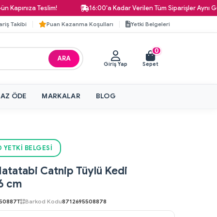
ınıza Teslim!
16:00'a Kadar Verilen Tüm Siparişler Aynı Gün Ka
ariş Takibi
Puan Kazanma Koşulları
Yetki Belgeleri
0
ARA
Giriş Yap
Sepet
 AZ ÖDE
MARKALAR
BLOG
 YETKI BELGESI
atatabi Catnip Tüylü Kedi
6 cm
50887T
Barkod Kodu
8712695508878