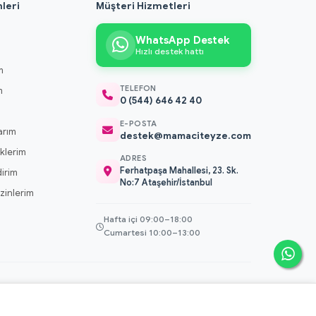
leri
Müşteri Hizmetleri
WhatsApp Destek
Hızlı destek hattı
m
TELEFON
m
0 (544) 646 42 40
m
E-POSTA
arım
destek@mamaciteyze.com
klerim
ADRES
Ferhatpaşa Mahallesi, 23. Sk.
dirim
No:7 Ataşehir/İstanbul
 İzinlerim
Hafta içi 09:00–18:00
Cumartesi 10:00–13:00