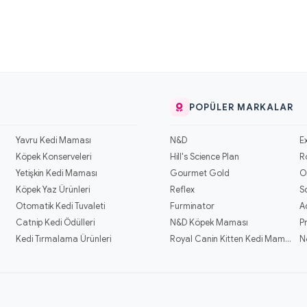
POPÜLER MARKALAR
Yavru Kedi Maması
N&D
E
Köpek Konserveleri
Hill's Science Plan
R
Yetişkin Kedi Maması
Gourmet Gold
O
Köpek Yaz Ürünleri
Reflex
S
Otomatik Kedi Tuvaleti
Furminator
A
Catnip Kedi Ödülleri
N&D Köpek Maması
P
Kedi Tırmalama Ürünleri
Royal Canin Kitten Kedi Mamaları
N