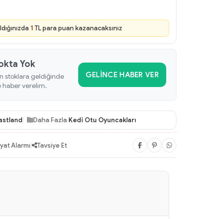
ldığınızda
1
TL para puan kazanacaksınız
okta Yok
GELINCE HABER VER
n stoklara geldiğinde
e haber verelim.
astland
Daha Fazla
Kedi Otu Oyuncakları
iyat Alarmı
|
Tavsiye Et