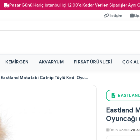
azar Günü Hariç İstanbul İçi 12:00'a Kadar Verilen Siparişler Aynı Gün Kap
İletişim
Sip
KEMIRGEN
AKVARYUM
FIRSAT ÜRÜNLERI
ÇOK AL
Eastland Matatabi Catnip Tüylü Kedi Oyuncağı 6 cm
EASTLAND
Eastland M
Oyuncağı 
Ürün Kodu
520-5