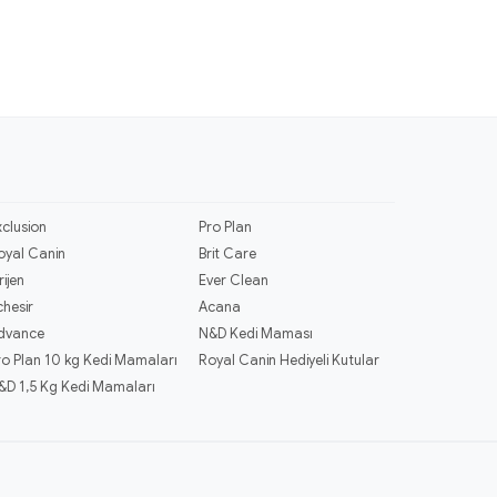
xclusion
Pro Plan
oyal Canin
Brit Care
rijen
Ever Clean
chesir
Acana
dvance
N&D Kedi Maması
ro Plan 10 kg Kedi Mamaları
Royal Canin Hediyeli Kutular
&D 1,5 Kg Kedi Mamaları