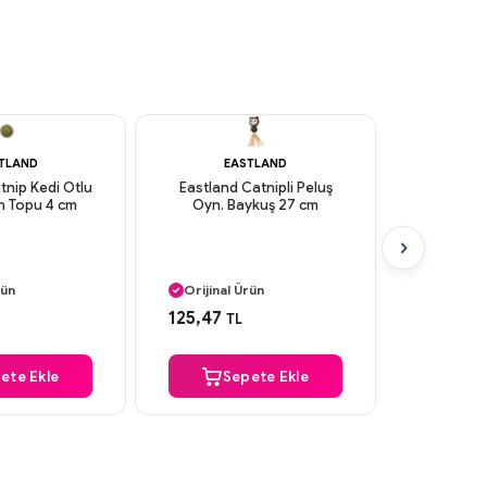
TLAND
EASTLAND
E
tnip Kedi Otlu
Eastland Catnipli Peluş
Eastland 
n Topu 4 cm
Oyn. Baykuş 27 cm
Top 4,5 
 Kargo
Aynı Gün Kargo
Aynı G
rün
Orijinal Ürün
Orijinal
 Ödeme
Güvenli Ödeme
Güvenl
125,47
62,04
TL
T
 Kargo
Aynı Gün Kargo
Aynı G
ete Ekle
Sepete Ekle
S