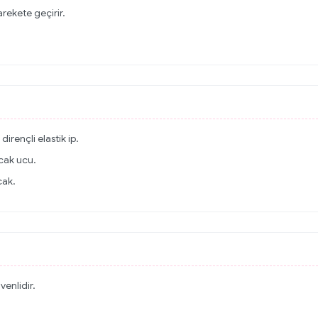
rekete geçirir.
irençli elastik ip.
cak ucu.
cak.
venlidir.