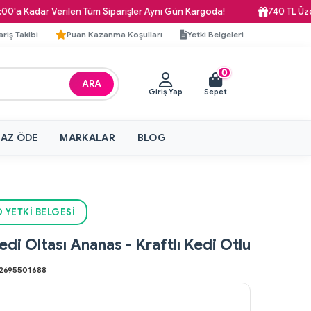
Kadar Verilen Tüm Siparişler Aynı Gün Kargoda!
740 TL Üzeri Ka
ariş Takibi
Puan Kazanma Koşulları
Yetki Belgeleri
0
ARA
Giriş Yap
Sepet
 AZ ÖDE
MARKALAR
BLOG
 YETKI BELGESI
edi Oltası Ananas - Kraftlı Kedi Otlu
2695501688