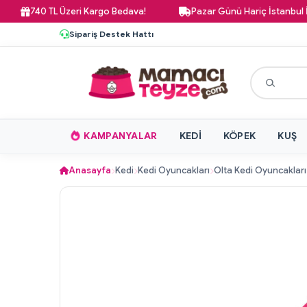
740 TL Üzeri Kargo Bedava!
Pazar Günü Hariç İstanbul İçi 12:0
Sipariş Destek Hattı
KAMPANYALAR
KEDI
KÖPEK
KUŞ
Anasayfa
Kedi
Kedi Oyuncakları
Olta Kedi Oyuncakları