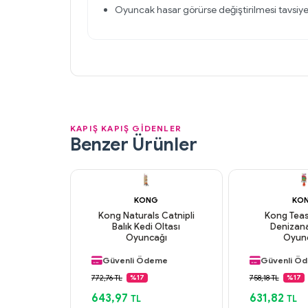
Oyuncak hasar görürse değiştirilmesi tavsiye 
KAPIŞ KAPIŞ GİDENLER
Benzer Ürünler
KONG
KO
Kong Naturals Catnipli
Kong Teas
Balık Kedi Oltası
Denizana
Aynı Gün Kargo
Aynı Gün K
Oyuncağı
Oyun
Orijinal Ürün
Orijinal Ürü
Güvenli Ödeme
Güvenli Ö
Aynı Gün Kargo
Aynı Gün K
772,76 TL
758,18 TL
%17
%17
643,97
631,82
TL
TL