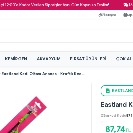
0'a Kadar Verilen Siparişler Aynı Gün Kapınıza Teslim!
16:00'a 
İletişim
Sip
KEMIRGEN
AKVARYUM
FIRSAT ÜRÜNLERI
ÇOK AL
Eastland Kedi Oltası Ananas - Kraftlı Kedi Otlu
EASTLAND
Eastland K
Barkod Kodu
871
87,74
TL