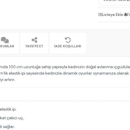
Listeye Ekle
|
F
ORUMLAR
TAVSIYE ET
İADE KOŞULLARI
lamda 100 cm uzunluğa sahip yapısıyla kedinizin doğal avlanma içgüdüleri
'lik elastik ipi sayesinde kedinizle dinamik oyunlar oynamanıza olanak 
i artırır.
astik ip.
kat çekici uç.
i sağlar.