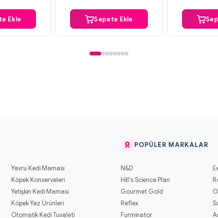
e Ekle
Sepete Ekle
Sep
POPÜLER MARKALAR
Yavru Kedi Maması
N&D
E
Köpek Konserveleri
Hill's Science Plan
R
Yetişkin Kedi Maması
Gourmet Gold
O
Köpek Yaz Ürünleri
Reflex
S
Otomatik Kedi Tuvaleti
Furminator
A