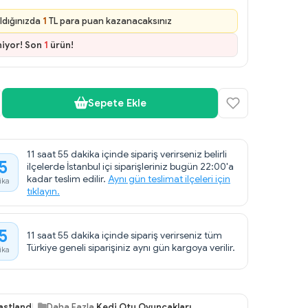
ldığınızda
1
TL para puan kazanacaksınız
niyor! Son
1
ürün!
Sepete Ekle
11 saat 55 dakika içinde sipariş verirseniz belirli
5
ilçelerde İstanbul içi siparişleriniz bugün 22:00'a
kadar teslim edilir.
Aynı gün teslimat ilçeleri için
ika
tıklayın.
5
11 saat 55 dakika içinde sipariş verirseniz tüm
Türkiye geneli siparişiniz aynı gün kargoya verilir.
ika
astland
Daha Fazla
Kedi Otu Oyuncakları