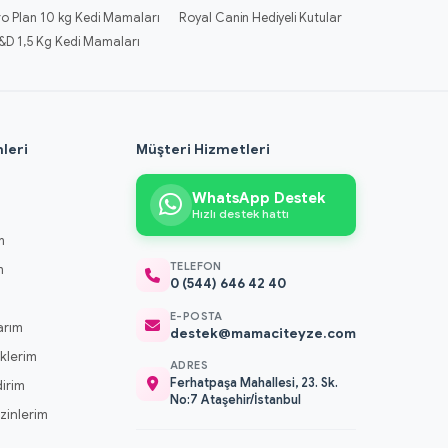
ro Plan 10 kg Kedi Mamaları
Royal Canin Hediyeli Kutular
&D 1,5 Kg Kedi Mamaları
leri
Müşteri Hizmetleri
WhatsApp Destek
Hızlı destek hattı
m
TELEFON
m
0 (544) 646 42 40
m
E-POSTA
arım
destek@mamaciteyze.com
klerim
ADRES
Ferhatpaşa Mahallesi, 23. Sk.
dirim
No:7 Ataşehir/İstanbul
 İzinlerim