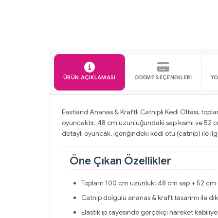
ÜRÜN AÇIKLAMASI
ÖDEME SEÇENEKLERI
Y
Eastland Ananas & Kraftlı Catnipli Kedi Oltası, top
oyuncaktır. 48 cm uzunluğundaki sap kısmı ve 52 cm
detaylı oyuncak, içeriğindeki kedi otu (catnip) ile ilgiy
Öne Çıkan Özellikler
Toplam 100 cm uzunluk: 48 cm sap + 52 cm el
Catnip dolgulu ananas & kraft tasarımı ile dik
Elastik ip sayesinde gerçekçi hareket kabiliyet