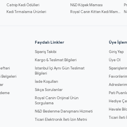
Catnip Kedi Ödülleri
N&D Köpek Maması
P
Kedi Tırmalama Ürünleri
Royal Canin Kitten Kedi Mamaları
N
l
Faydalı Linkler
Üye İşlem
Sipariş Takibi
Giriş Yap
Kargo & Teslimat Bilgileri
Üye Ol
efteri
İstanbul İçi Aynı Gün Teslimat
Siparişleri
Bilgileri
 Belgeleri
Favorileri
İade Koşulları
ar
Adresleri
Sıkça Sorulanlar
Ödeme
Pati Puanl
Royal Canin Orijinal Ürün
Hediye Çe
Sorgulama
Havale Bil
N&D Beslenme Danışmanı Hizmeti
Ticari İleti
Ticari Elektronik İleti İzin Metni