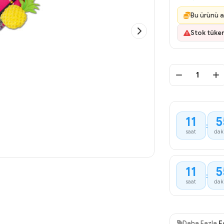
Bu ürünü a
Stok tüke
11
5
:
saat
dak
11
5
:
saat
dak
Daha Fazla
E