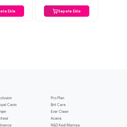
ete Ekle
Sepete Ekle
S
xclusion
Pro Plan
oyal Canin
Brit Care
rijen
Ever Clean
chesir
Acana
dvance
N&D Kedi Maması