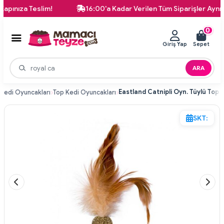
ıza Teslim!
16:00'a Kadar Verilen Tüm Siparişler Aynı Gün 
0
Giriş Yap
Sepet
ARA
Eastland Catnipli Oyn. Tüylü Top 
Kedi Oyuncakları
Top Kedi Oyuncakları
SKT: