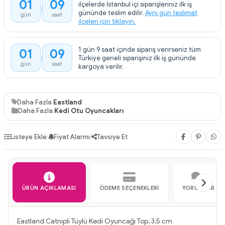
01
09
ilçelerde İstanbul içi siparişleriniz ilk iş
:
gününde teslim edilir.
Aynı gün teslimat
gün
saat
ilçeleri için tıklayın.
1 gün 9 saat içinde sipariş verirseniz tüm
01
09
:
Türkiye geneli siparişiniz ilk iş gününde
gün
saat
kargoya verilir.
Daha Fazla
Eastland
Daha Fazla
Kedi Otu Oyuncakları
Listeye Ekle
|
Fiyat Alarmı
|
Tavsiye Et
ÜRÜN AÇIKLAMASI
ÖDEME SEÇENEKLERI
YORUMLAR
Eastland Catnipli Tüylü Kedi Oyuncağı Top, 3,5 cm