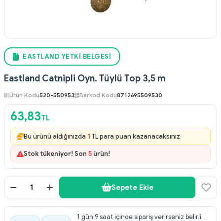
EASTLAND YETKI BELGESI
Eastland Catnipli Oyn. Tüylü Top 3,5 m
Ürün Kodu
520-550953
Barkod Kodu
8712695509530
63,83
TL
Bu ürünü aldığınızda
1
TL para puan kazanacaksınız
Stok tükeniyor! Son
5
ürün!
Sepete Ekle
1 gün 9 saat içinde sipariş verirseniz belirli