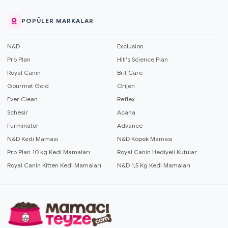
POPÜLER MARKALAR
N&D
Exclusion
Pro Plan
Hill's Science Plan
Royal Canin
Brit Care
Gourmet Gold
Orijen
Ever Clean
Reflex
Schesir
Acana
Furminator
Advance
N&D Kedi Maması
N&D Köpek Maması
Pro Plan 10 kg Kedi Mamaları
Royal Canin Hediyeli Kutular
Royal Canin Kitten Kedi Mamaları
N&D 1,5 Kg Kedi Mamaları