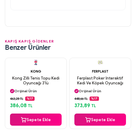
KAPIŞ KAPIŞ GİDENLER
Benzer Ürünler
KONG
FERPLAST
Kong Zilli Tenis Topu Kedi
Ferplast Poker Interaktif
Oyuncağı 3'lü
Kedi Ve Köpek Oyuncağı
Aynı Gün Kargo
Aynı Gün Kargo
Orijinal Ürün
Orijinal Ürün
Güvenli Ödeme
Güvenli Ödeme
463,28 TL
448,66 TL
%17
%17
Aynı Gün Kargo
Aynı Gün Kargo
386,08
373,89
TL
TL
Sepete Ekle
Sepete Ekle