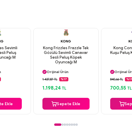
NG
KONG
K
es Sevimli
Kong Frizzles Frazzle Tek
Kong Con
sli Peluş
Gözülü Sevimli Canavar
Kuşu Peluş 
uncağı M
Sesli Peluş Köpek
Oyuncağı M
argo
Aynı Gün Kargo
Aynı Gün
n
Orijinal Ürün
Orijinal Ü
deme
Güvenli Ödeme
Güvenli
1.437,87 TL
840,66 TL
%17
%1
argo
Aynı Gün Kargo
Aynı Gün
1.198,24
700,55
TL
TL
e Ekle
Sepete Ekle
Sep