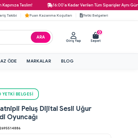
ıza Teslim!
16:00'a Kadar Verilen Tüm Siparişler Aynı Gün Karg
ariş Takibi
Puan Kazanma Koşulları
Yetki Belgeleri
0
ARA
Giriş Yap
Sepet
 AZ ÖDE
MARKALAR
BLOG
 YETKI BELGESI
tnipli Peluş Dijital Sesli Uğur
di Oyuncağı
2695514886