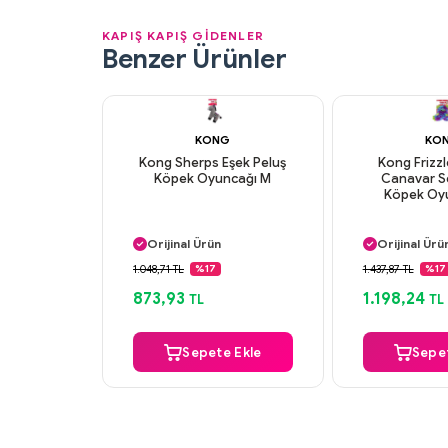
KAPIŞ KAPIŞ GİDENLER
Benzer Ürünler
KONG
KO
Kong Sherps Eşek Peluş
Kong Frizzl
Köpek Oyuncağı M
Canavar Se
Köpek Oy
Aynı Gün Kargo
Aynı Gün K
Orijinal Ürün
Orijinal Ürü
Güvenli Ödeme
Güvenli Ö
1.048,71 TL
1.437,87 TL
%17
%17
Aynı Gün Kargo
Aynı Gün K
873,93
1.198,24
TL
TL
Sepete Ekle
Sepet