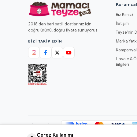
Kurumsa
Biz Kimiz?
İletişim
2018'den beri patili dostlarınız için
doğru ürünü, doğru fiyata sunuyoruz.
Teyze'nin D
Marka Yetki
BIZI TAKIP EDIN
Kampanyal
Havale & 
Bilgileri
GÜVENLI ÖDEME
Çerez Kullanımı