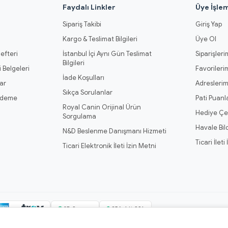
l
Faydalı Linkler
Üye İşlem
Sipariş Takibi
Giriş Yap
Kargo & Teslimat Bilgileri
Üye Ol
efteri
İstanbul İçi Aynı Gün Teslimat
Siparişleri
Bilgileri
 Belgeleri
Favorileri
İade Koşulları
ar
Adresleri
Sıkça Sorulanlar
Ödeme
Pati Puanl
Royal Canin Orijinal Ürün
Hediye Çe
Sorgulama
Havale Bil
N&D Beslenme Danışmanı Hizmeti
Ticari İleti
Ticari Elektronik İleti İzin Metni
3D Secure
256-bit SSL