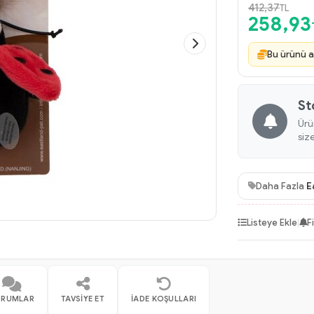
412,37
TL
258,93
Bu ürünü a
St
Ürü
siz
Daha Fazla
E
Listeye Ekle
|
F
ORUMLAR
TAVSIYE ET
İADE KOŞULLARI