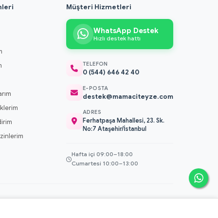
leri
Müşteri Hizmetleri
WhatsApp Destek
Hızlı destek hattı
m
TELEFON
m
0 (544) 646 42 40
m
E-POSTA
arım
destek@mamaciteyze.com
klerim
ADRES
Ferhatpaşa Mahallesi, 23. Sk.
dirim
No:7 Ataşehir/İstanbul
 İzinlerim
Hafta içi 09:00–18:00
Cumartesi 10:00–13:00