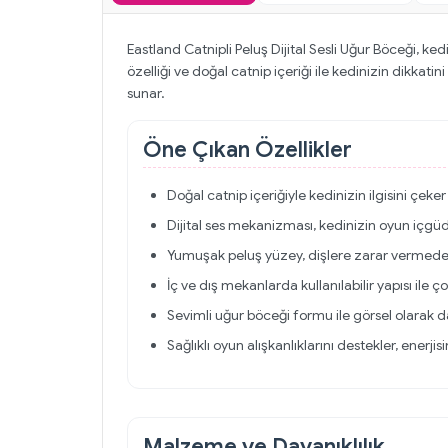
Eastland Catnipli Peluş Dijital Sesli Uğur Böceği, ke
özelliği ve doğal catnip içeriği ile kedinizin dikk
sunar.
Öne Çıkan Özellikler
Doğal catnip içeriğiyle kedinizin ilgisini çeker 
Dijital ses mekanizması, kedinizin oyun içgüdü
Yumuşak peluş yüzey, dişlere zarar vermeden
İç ve dış mekanlarda kullanılabilir yapısı ile ç
Sevimli uğur böceği formu ile görsel olarak da 
Sağlıklı oyun alışkanlıklarını destekler, enerji
Malzeme ve Dayanıklılık