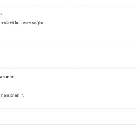
r.
n süreli kullanım sağlar.
ı sunar.
ası önerilir.