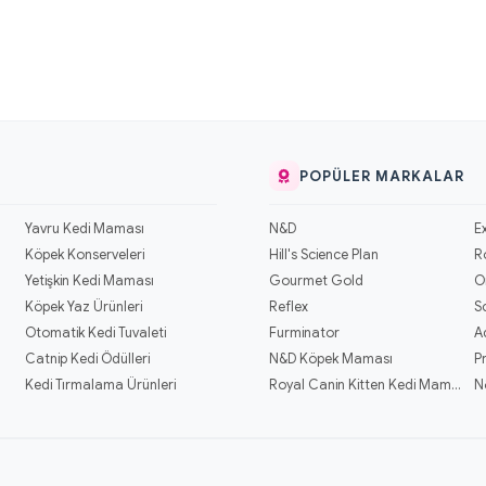
POPÜLER MARKALAR
Yavru Kedi Maması
N&D
E
Köpek Konserveleri
Hill's Science Plan
R
Yetişkin Kedi Maması
Gourmet Gold
O
Köpek Yaz Ürünleri
Reflex
S
Otomatik Kedi Tuvaleti
Furminator
A
Catnip Kedi Ödülleri
N&D Köpek Maması
P
Kedi Tırmalama Ürünleri
Royal Canin Kitten Kedi Mamaları
N