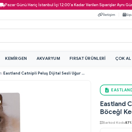
ar Günü Hariç İstanbul İçi 12:00'a Kadar Verilen Siparişler Aynı Gün Kapın
İletişim
Sip
KEMIRGEN
AKVARYUM
FIRSAT ÜRÜNLERI
ÇOK AL
ı
Eastland Catnipli Peluş Dijital Sesli Uğur Böceği Kedi Oyuncağı
EASTLAND
Eastland Ca
Böceği Ke
Barkod Kodu
871