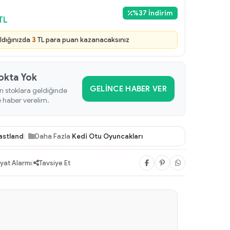
%
37
İndirim
TL
ldığınızda
3
TL para puan kazanacaksınız
okta Yok
GELINCE HABER VER
n stoklara geldiğinde
e haber verelim.
astland
Daha Fazla
Kedi Otu Oyuncakları
iyat Alarmı
|
Tavsiye Et