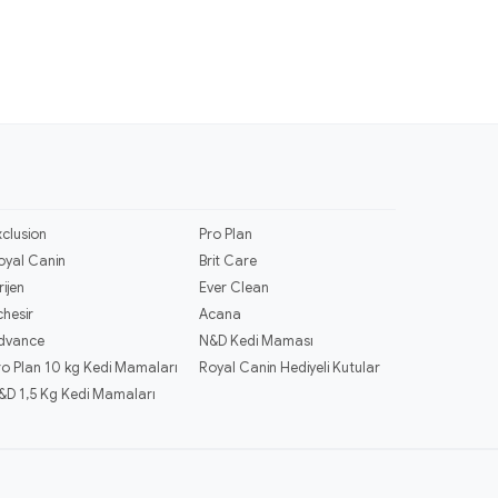
xclusion
Pro Plan
oyal Canin
Brit Care
rijen
Ever Clean
chesir
Acana
dvance
N&D Kedi Maması
ro Plan 10 kg Kedi Mamaları
Royal Canin Hediyeli Kutular
&D 1,5 Kg Kedi Mamaları