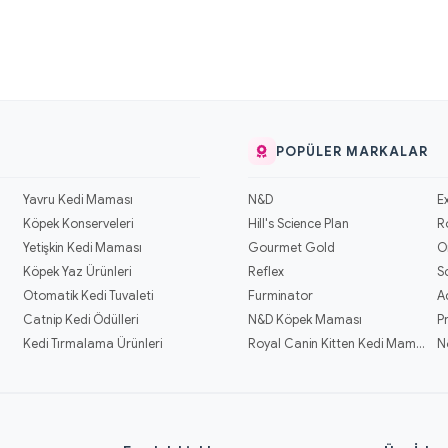
POPÜLER MARKALAR
Yavru Kedi Maması
N&D
E
Köpek Konserveleri
Hill's Science Plan
R
Yetişkin Kedi Maması
Gourmet Gold
O
Köpek Yaz Ürünleri
Reflex
S
Otomatik Kedi Tuvaleti
Furminator
A
Catnip Kedi Ödülleri
N&D Köpek Maması
P
Kedi Tırmalama Ürünleri
Royal Canin Kitten Kedi Mamaları
N