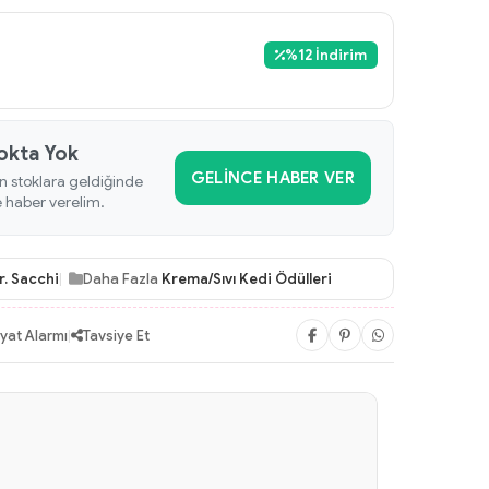
%
12
İndirim
okta Yok
GELINCE HABER VER
n stoklara geldiğinde
e haber verelim.
r. Sacchi
Daha Fazla
Krema/Sıvı Kedi Ödülleri
iyat Alarmı
|
Tavsiye Et