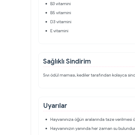
B3 vitamini
B5 vitamini
D3 vitamini
E vitamini
Sağlıklı Sindirim
Sıvı ödül maması, kediler tarafından kolayca sindi
Uyarılar
Hayvanınıza öğün aralarında taze verilmesi ön
Hayvanınızın yanında her zaman su bulundu