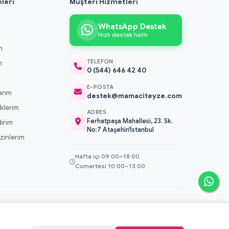
leri
Müşteri Hizmetleri
WhatsApp Destek
Hızlı destek hattı
m
TELEFON
m
0 (544) 646 42 40
m
E-POSTA
arım
destek@mamaciteyze.com
klerim
ADRES
Ferhatpaşa Mahallesi, 23. Sk.
dirim
No:7 Ataşehir/İstanbul
 İzinlerim
Hafta içi 09:00–18:00
Cumartesi 10:00–13:00