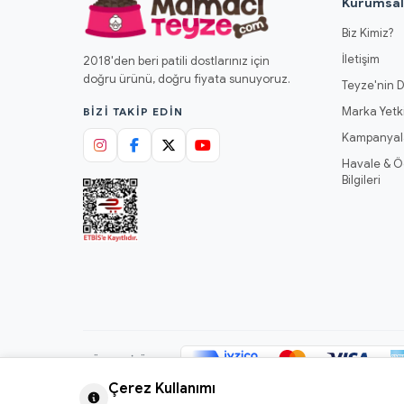
Kurumsa
Biz Kimiz?
İletişim
2018'den beri patili dostlarınız için
doğru ürünü, doğru fiyata sunuyoruz.
Teyze'nin D
Marka Yetki
BIZI TAKIP EDIN
Kampanyal
Havale & 
Bilgileri
GÜVENLI ÖDEME
Çerez Kullanımı