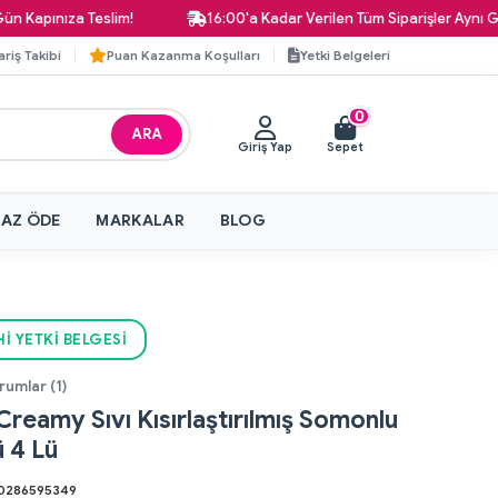
ınıza Teslim!
16:00'a Kadar Verilen Tüm Siparişler Aynı Gün Ka
ariş Takibi
Puan Kazanma Koşulları
Yetki Belgeleri
0
ARA
Giriş Yap
Sepet
 AZ ÖDE
MARKALAR
BLOG
I YETKI BELGESI
rumlar (1)
Creamy Sıvı Kısırlaştırılmış Somonlu
 4 Lü
0286595349