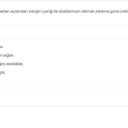
leri açısından zengin içeriği ile dostlarınızın damak zevkine göre üretilmi
sı.
i sağlar.
ğını destekler.
tir.