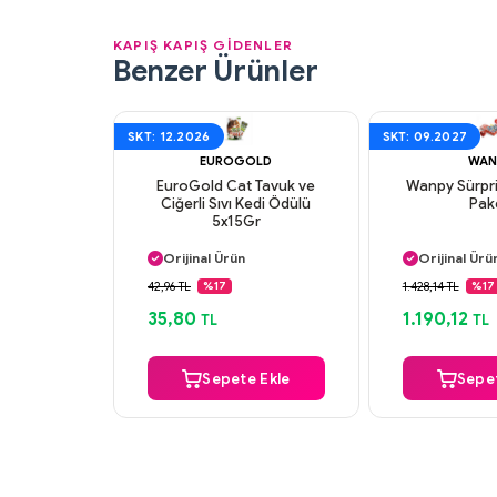
KAPIŞ KAPIŞ GİDENLER
Benzer Ürünler
SKT: 12.2026
SKT: 09.2027
EUROGOLD
WAN
EuroGold Cat Tavuk ve
Wanpy Sürpri
Ciğerli Sıvı Kedi Ödülü
Pak
5x15Gr
Aynı Gün Kargo
Aynı Gün K
Orijinal Ürün
Orijinal Ürü
Güvenli Ödeme
Güvenli Ö
42,96 TL
1.428,14 TL
%17
%17
Aynı Gün Kargo
Aynı Gün K
35,80
1.190,12
TL
TL
Sepete Ekle
Sepet