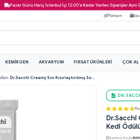
azar Günü Hariç İstanbul İçi 12:00'a Kadar Verilen Siparişler Aynı Gün Kap
İletişim
Sip
KEMIRGEN
AKVARYUM
FIRSAT ÜRÜNLERI
ÇOK AL
lleri
Dr.Sacchi Creamy Sıvı Kısırlaştırılmış Somonlu Kedi Ödülü 4 Lü
DR. SACCH
Yo
Dr.Sacchi 
Kedi Ödülü
Barkod Kodu
869