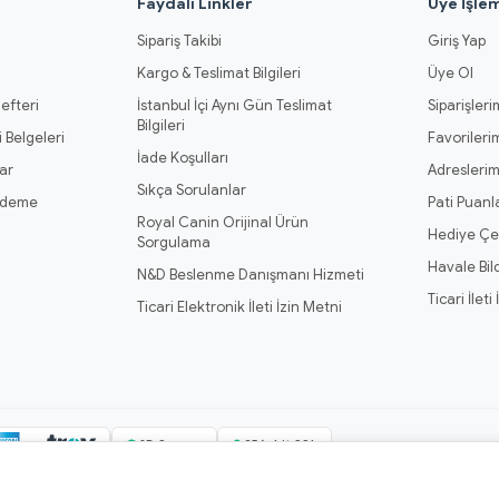
l
Faydalı Linkler
Üye İşlem
Sipariş Takibi
Giriş Yap
Kargo & Teslimat Bilgileri
Üye Ol
efteri
İstanbul İçi Aynı Gün Teslimat
Siparişleri
Bilgileri
 Belgeleri
Favorileri
İade Koşulları
ar
Adresleri
Sıkça Sorulanlar
Ödeme
Pati Puanl
Royal Canin Orijinal Ürün
Hediye Çe
Sorgulama
Havale Bil
N&D Beslenme Danışmanı Hizmeti
Ticari İleti
Ticari Elektronik İleti İzin Metni
3D Secure
256-bit SSL