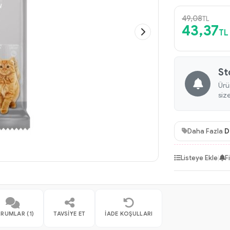
49,08
TL
43,37
TL
St
Ürü
siz
Daha Fazla
D
Listeye Ekle
|
F
RUMLAR (1)
TAVSIYE ET
İADE KOŞULLARI