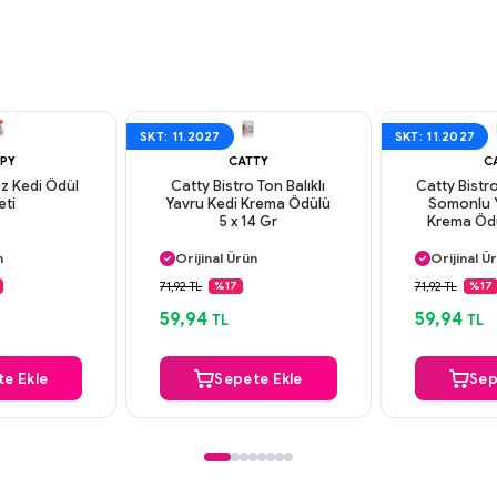
SKT: 11.2027
SKT: 11.2027
PY
CATTY
C
z Kedi Ödül
Catty Bistro Ton Balıklı
Catty Bistro
eti
Yavru Kedi Krema Ödülü
Somonlu Y
5 x 14 Gr
Krema Ödü
argo
Aynı Gün Kargo
Aynı Gün
n
Orijinal Ürün
Orijinal Ü
deme
Güvenli Ödeme
Güvenli
71,92 TL
71,92 TL
%17
%17
argo
Aynı Gün Kargo
Aynı Gün
59,94
59,94
TL
TL
e Ekle
Sepete Ekle
Sep