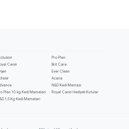
xclusion
Pro Plan
oyal Canin
Brit Care
rijen
Ever Clean
chesir
Acana
dvance
N&D Kedi Maması
ro Plan 10 kg Kedi Mamaları
Royal Canin Hediyeli Kutular
&D 1,5 Kg Kedi Mamaları