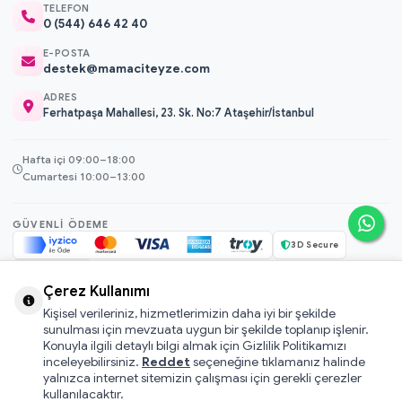
TELEFON
0 (544) 646 42 40
E-POSTA
destek@mamaciteyze.com
ADRES
Ferhatpaşa Mahallesi, 23. Sk. No:7 Ataşehir/İstanbul
Hafta içi 09:00–18:00
Cumartesi 10:00–13:00
GÜVENLI ÖDEME
3D Secure
256-bit SSL
Çerez Kullanımı
Kişisel verileriniz, hizmetlerimizin daha iyi bir şekilde
© 2026 Mamacı Teyze · Nurşen ve ekibi ile birlikte
ile hazırlandı.
sunulması için mevzuata uygun bir şekilde toplanıp işlenir.
Mesafeli Satış Sözleşmesi
Konuyla ilgili detaylı bilgi almak için Gizlilik Politikamızı
inceleyebilirsiniz.
Reddet
seçeneğine tıklamanız halinde
Pati Puan Kazanma Koşulları
yalnızca internet sitemizin çalışması için gerekli çerezler
Gizlilik ve Çerez Politikası
kullanılacaktır.