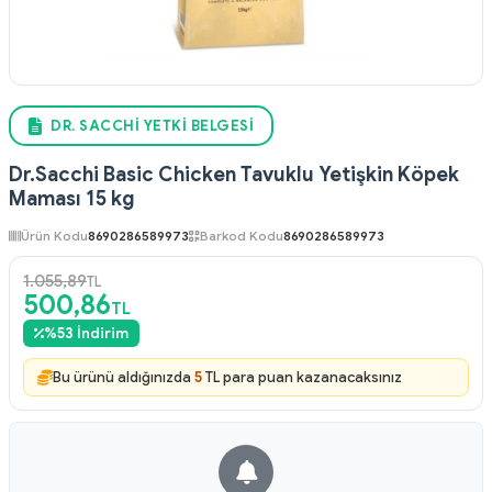
DR. SACCHI YETKI BELGESI
Dr.Sacchi Basic Chicken Tavuklu Yetişkin Köpek
Maması 15 kg
Ürün Kodu
8690286589973
Barkod Kodu
8690286589973
1.055,89
TL
500,86
TL
%
53
İndirim
Bu ürünü aldığınızda
5
TL para puan kazanacaksınız