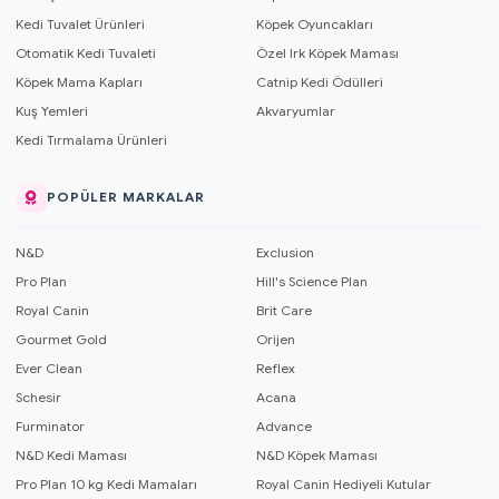
Kedi Tuvalet Ürünleri
Köpek Oyuncakları
Otomatik Kedi Tuvaleti
Özel Irk Köpek Maması
Köpek Mama Kapları
Catnip Kedi Ödülleri
Kuş Yemleri
Akvaryumlar
Kedi Tırmalama Ürünleri
POPÜLER MARKALAR
N&D
Exclusion
Pro Plan
Hill's Science Plan
Royal Canin
Brit Care
Gourmet Gold
Orijen
Ever Clean
Reflex
Schesir
Acana
Furminator
Advance
N&D Kedi Maması
N&D Köpek Maması
Pro Plan 10 kg Kedi Mamaları
Royal Canin Hediyeli Kutular