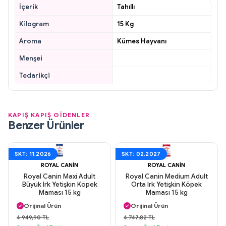
İçerik
Tahıllı
Kilogram
15 Kg
Aroma
Kümes Hayvanı
Menşei
Tedarikçi
KAPIŞ KAPIŞ GİDENLER
Benzer Ürünler
SKT: 11.2026
SKT: 02.2027
ROYAL CANIN
ROYAL CANIN
Royal Canin Maxi Adult
Royal Canin Medium Adult
Büyük Irk Yetişkin Köpek
Orta Irk Yetişkin Köpek
Maması 15 kg
Maması 15 kg
Aynı Gün Kargo
Aynı Gün Kargo
Orijinal Ürün
Orijinal Ürün
Güvenli Ödeme
Güvenli Ödeme
4.949,90 TL
4.747,82 TL
Aynı Gün Kargo
Aynı Gün Kargo