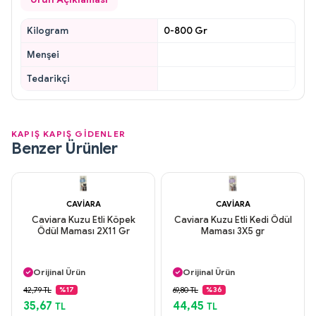
Kilogram
0-800 Gr
Menşei
Tedarikçi
KAPIŞ KAPIŞ GİDENLER
Benzer Ürünler
CAVIARA
CAVIARA
Caviara Kuzu Etli Köpek
Caviara Kuzu Etli Kedi Ödül
Ödül Maması 2X11 Gr
Maması 3X5 gr
Aynı Gün Kargo
Aynı Gün Kargo
Orijinal Ürün
Orijinal Ürün
Güvenli Ödeme
Güvenli Ödeme
42,79 TL
69,80 TL
%17
%36
Aynı Gün Kargo
Aynı Gün Kargo
35,67
44,45
TL
TL