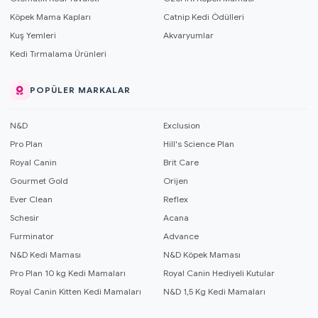
Köpek Mama Kapları
Catnip Kedi Ödülleri
Kuş Yemleri
Akvaryumlar
Kedi Tırmalama Ürünleri
POPÜLER MARKALAR
N&D
Exclusion
Pro Plan
Hill's Science Plan
Royal Canin
Brit Care
Gourmet Gold
Orijen
Ever Clean
Reflex
Schesir
Acana
Furminator
Advance
N&D Kedi Maması
N&D Köpek Maması
Pro Plan 10 kg Kedi Mamaları
Royal Canin Hediyeli Kutular
Royal Canin Kitten Kedi Mamaları
N&D 1,5 Kg Kedi Mamaları