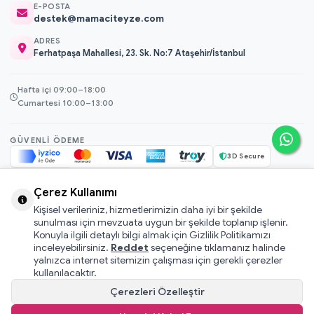
E-POSTA
destek@mamaciteyze.com
ADRES
Ferhatpaşa Mahallesi, 23. Sk. No:7 Ataşehir/İstanbul
Hafta içi 09:00–18:00
Cumartesi 10:00–13:00
GÜVENLI ÖDEME
3D Secure
256-bit SSL
Çerez Kullanımı
Kişisel verileriniz, hizmetlerimizin daha iyi bir şekilde
© 2026 Mamacı Teyze · Nurşen ve ekibi ile birlikte
ile hazırlandı.
sunulması için mevzuata uygun bir şekilde toplanıp işlenir.
Mesafeli Satış Sözleşmesi
Konuyla ilgili detaylı bilgi almak için Gizlilik Politikamızı
inceleyebilirsiniz.
Reddet
seçeneğine tıklamanız halinde
Pati Puan Kazanma Koşulları
yalnızca internet sitemizin çalışması için gerekli çerezler
Gizlilik ve Çerez Politikası
kullanılacaktır.
KVKK Aydınlatma Metni
Çerezleri Özelleştir
Kullanıcı Sözleşmesi