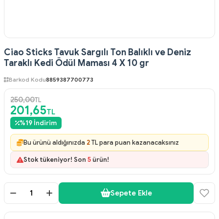
Ciao Sticks Tavuk Sargılı Ton Balıklı ve Deniz
Taraklı Kedi Ödül Maması 4 X 10 gr
Barkod Kodu
8859387700773
250,00
TL
201,65
TL
%
19
İndirim
Bu ürünü aldığınızda
2
TL para puan kazanacaksınız
Stok tükeniyor! Son
5
ürün!
Sepete Ekle