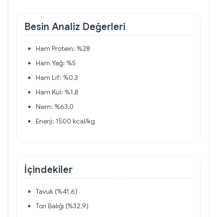
Besin Analiz Değerleri
Ham Protein: %28
Ham Yağ: %5
Ham Lif: %0,3
Ham Kül: %1,8
Nem: %63,0
Enerji: 1500 kcal/kg
İçindekiler
Tavuk (%41,6)
Ton Balığı (%32,9)