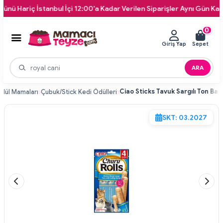
iç İstanbul İçi 12:00'a Kadar Verilen Siparişler Aynı Gün Kapınıza Te
0
Giriş Yap
Sepet
ARA
dül Mamaları
Çubuk/Stick Kedi Ödülleri
SKT: 03.2027