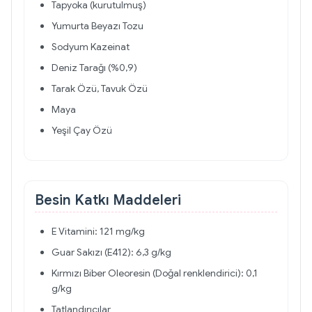
Tapyoka (kurutulmuş)
Yumurta Beyazı Tozu
Sodyum Kazeinat
Deniz Tarağı (%0,9)
Tarak Özü, Tavuk Özü
Maya
Yeşil Çay Özü
Besin Katkı Maddeleri
E Vitamini: 121 mg/kg
Guar Sakızı (E412): 6,3 g/kg
Kırmızı Biber Oleoresin (Doğal renklendirici): 0,1
g/kg
Tatlandırıcılar