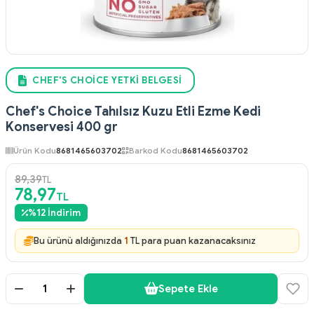
CHEF'S CHOICE YETKI BELGESI
Chef's Choice Tahılsız Kuzu Etli Ezme Kedi
Konservesi 400 gr
Ürün Kodu
8681465603702
Barkod Kodu
8681465603702
89,39
TL
78,97
TL
%
12
İndirim
Bu ürünü aldığınızda
1
TL para puan kazanacaksınız
Sepete Ekle