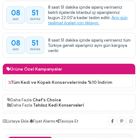
8 saat 51 dakika içinde sipariş verirseniz
08
51
belirli ilçelerde İstanbul içi siparişleriniz
:
bugün 22:00'a kadar teslim edilir.
Aynı gün
saat
dakika
teslimat ilçeleri için tıklayın.
8 saat 51 dakika içinde sipariş verirseniz tüm
08
51
:
Türkiye geneli siparişiniz aynı gün kargoya
saat
dakika
verilir.
Ürüne Özel Kampanyalar
Tüm Kedi ve Köpek Konservelerinde %10 İndirim
Daha Fazla
Chef's Choice
Daha Fazla
Tahılsız Kedi Konserveleri
Listeye Ekle
|
Fiyat Alarmı
|
Tavsiye Et