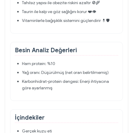
Tahılsız yapısı ile obezite riskini azaltır 🚫🌾
Taurin ile kalp ve göz sağlığını korur ❤️👁️
Vitaminlerle bağışıklık sistemini güçlendirir 💊🛡️
Besin Analiz Değerleri
Ham protein: %10
Yağ oranı: Düşürülmüş (net oran belirtilmemiş)
Karbonhidrat-protein dengesi: Enerji ihtiyacına
göre ayarlanmış
İçindekiler
Gerçek kuzu eti