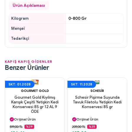
Ürün Açıklaması
Kilogram
0-800 Gr
Menşei
Tedarikçi
KAPIŞ KAPIŞ GİDENLER
Benzer Ürünler
SKT: 01.2028
SKT: 11.2028
GOURMET GOLD
SCHESIR
Gourmet Gold Kıyılmış
Schesir Pişirme Suyunda
Karışık Çeşitli Yetişkin Kedi
Tavuk Filetolu Yetişkin Kedi
Konservesi 85 gr 12 AL 9
Konservesi 85 gr
ÖDE
Aynı Gün Kargo
Aynı Gün Kargo
Orijinal Ürün
Orijinal Ürün
Güvenli Ödeme
Güvenli Ödeme
599,00 TL
209,00 TL
%29
%35
Aynı Gün Kargo
Aynı Gün Kargo