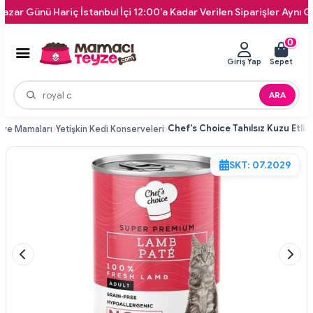
ünü Hariç İstanbul İçi 12:00'a Kadar Verilen Siparişler Aynı Gün Kap
0
Giriş Yap
Sepet
ARA
rve Mamaları
Yetişkin Kedi Konserveleri
SKT: 07.2029