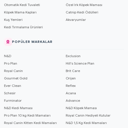
Otomatik Kedi Tuvaleti
Özel Irk Köpek Maması
Köpek Mama Kapları
Catnip Kedi Ödülleri
Kuş Yemleri
Akvaryumlar
Kedi Tırmalama Ürünleri
POPÜLER MARKALAR
N&D
Exclusion
Pro Plan
Hill's Science Plan
Royal Canin
Brit Care
Gourmet Gold
Orijen
Ever Clean
Reflex
Schesir
Acana
Furminator
Advance
N&D Kedi Maması
N&D Köpek Maması
Pro Plan 10 kg Kedi Mamaları
Royal Canin Hediyeli Kutular
Royal Canin Kitten Kedi Mamaları
N&D 1,5 Kg Kedi Mamaları