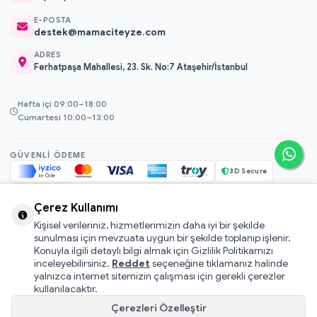
E-POSTA
destek@mamaciteyze.com
ADRES
Ferhatpaşa Mahallesi, 23. Sk. No:7 Ataşehir/İstanbul
Hafta içi 09:00–18:00
Cumartesi 10:00–13:00
GÜVENLI ÖDEME
3D Secure
256-bit SSL
Çerez Kullanımı
Kişisel verileriniz, hizmetlerimizin daha iyi bir şekilde
© 2026 Mamacı Teyze · Nurşen ve ekibi ile birlikte
ile hazırlandı.
sunulması için mevzuata uygun bir şekilde toplanıp işlenir.
Mesafeli Satış Sözleşmesi
Konuyla ilgili detaylı bilgi almak için Gizlilik Politikamızı
inceleyebilirsiniz.
Reddet
seçeneğine tıklamanız halinde
Pati Puan Kazanma Koşulları
yalnızca internet sitemizin çalışması için gerekli çerezler
Gizlilik ve Çerez Politikası
kullanılacaktır.
KVKK Aydınlatma Metni
Çerezleri Özelleştir
Kullanıcı Sözleşmesi