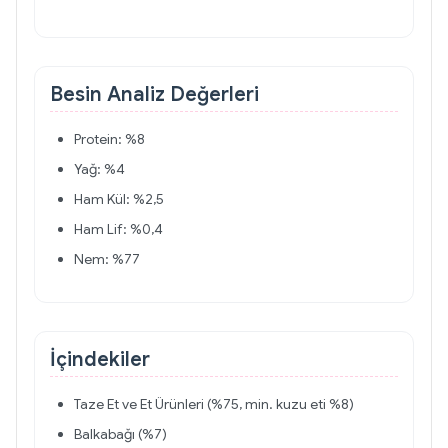
Besin Analiz Değerleri
Protein: %8
Yağ: %4
Ham Kül: %2,5
Ham Lif: %0,4
Nem: %77
İçindekiler
Taze Et ve Et Ürünleri (%75, min. kuzu eti %8)
Balkabağı (%7)