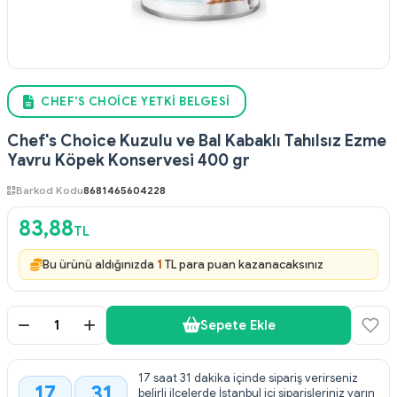
CHEF'S CHOICE YETKI BELGESI
Chef's Choice Kuzulu ve Bal Kabaklı Tahılsız Ezme
Yavru Köpek Konservesi 400 gr
Barkod Kodu
8681465604228
83,88
TL
Bu ürünü aldığınızda
1
TL para puan kazanacaksınız
Sepete Ekle
17 saat 31 dakika içinde sipariş verirseniz
17
31
belirli ilçelerde İstanbul içi siparişleriniz yarın