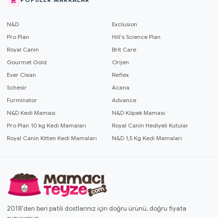
N&D
Exclusion
Pro Plan
Hill's Science Plan
Royal Canin
Brit Care
Gourmet Gold
Orijen
Ever Clean
Reflex
Schesir
Acana
Furminator
Advance
N&D Kedi Maması
N&D Köpek Maması
Pro Plan 10 kg Kedi Mamaları
Royal Canin Hediyeli Kutular
Royal Canin Kitten Kedi Mamaları
N&D 1,5 Kg Kedi Mamaları
2018'den beri patili dostlarınız için doğru ürünü, doğru fiyata