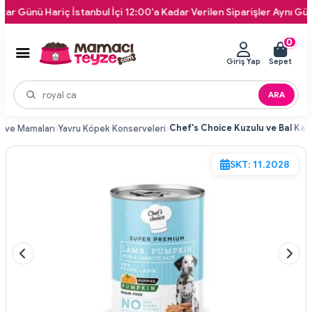
ünü Hariç İstanbul İçi 12:00'a Kadar Verilen Siparişler Aynı Gün Kapı
0
Giriş Yap
Sepet
ARA
rve Mamaları
Yavru Köpek Konserveleri
SKT: 11.2028