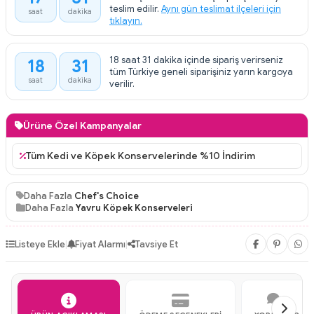
:
teslim edilir.
Aynı gün teslimat ilçeleri için
saat
dakika
tıklayın.
18 saat 31 dakika içinde sipariş verirseniz
18
31
:
tüm Türkiye geneli siparişiniz yarın kargoya
saat
dakika
verilir.
Ürüne Özel Kampanyalar
Tüm Kedi ve Köpek Konservelerinde %10 İndirim
Daha Fazla
Chef's Choice
Daha Fazla
Yavru Köpek Konserveleri
Listeye Ekle
|
Fiyat Alarmı
|
Tavsiye Et