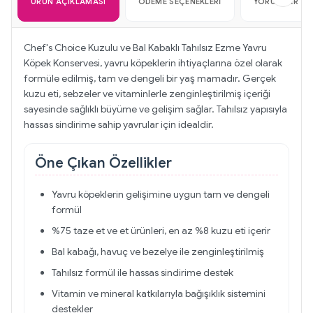
ÜRÜN AÇIKLAMASI
ÖDEME SEÇENEKLERI
YORUMLAR
Chef's Choice Kuzulu ve Bal Kabaklı Tahılsız Ezme Yavru
Köpek Konservesi, yavru köpeklerin ihtiyaçlarına özel olarak
formüle edilmiş, tam ve dengeli bir yaş mamadır. Gerçek
kuzu eti, sebzeler ve vitaminlerle zenginleştirilmiş içeriği
sayesinde sağlıklı büyüme ve gelişim sağlar. Tahılsız yapısıyla
hassas sindirime sahip yavrular için idealdir.
Öne Çıkan Özellikler
Yavru köpeklerin gelişimine uygun tam ve dengeli
formül
%75 taze et ve et ürünleri, en az %8 kuzu eti içerir
Bal kabağı, havuç ve bezelye ile zenginleştirilmiş
Tahılsız formül ile hassas sindirime destek
Vitamin ve mineral katkılarıyla bağışıklık sistemini
destekler