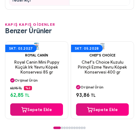
Tedarikçi
KAPIŞ KAPIŞ GİDENLER
Benzer Ürünler
SKT: 03.2027
SKT: 05.2028
ROYAL CANIN
CHEF'S CHOICE
Royal Canin Mini Puppy
Chef's Choice Kuzulu
Küçük Irk Yavru Köpek
Pirinçli Ezme Yavru Köpek
Konservesi 85 gr
Konservesi 400 gr
Aynı Gün Kargo
Orijinal Ürün
Aynı Gün Kargo
Güvenli Ödeme
Orijinal Ürün
63,95 TL
%2
Aynı Gün Kargo
Güvenli Ödeme
62,85
93,86
TL
TL
Aynı Gün Kargo
Sepete Ekle
Sepete Ekle