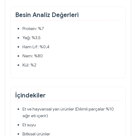
Besin Analiz Değerleri
Protein: %7
Yağ: %3,5
Ham Lif: %0,4
Nem: %80
Kül: %2
İçindekiler
Et ve hayvansal yan ürünler (Dilimli parçalar %10
sığır eti içerir)
Et suyu
Bitkisel ürünler