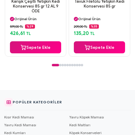
Karışık Çeşitli Yetişkin Kedi
Tavuk Filetolu Yetişkin Kedi
Konservesi 85 gr 12 AL 9
Konservesi 85 gr
ÖDE
Aynı Gün Kargo
Aynı Gün Kargo
Orijinal Ürün
Orijinal Ürün
Güvenli Ödeme
Güvenli Ödeme
599,00 TL
209,00 TL
%29
%35
Aynı Gün Kargo
Aynı Gün Kargo
426,61
135,20
TL
TL
Sepete Ekle
Sepete Ekle
POPÜLER KATEGORILER
Kısır Kedi Maması
Yavru Köpek Maması
Yavru Kedi Maması
Kedi Maltları
Kedi Kumları
Köpek Konserveleri