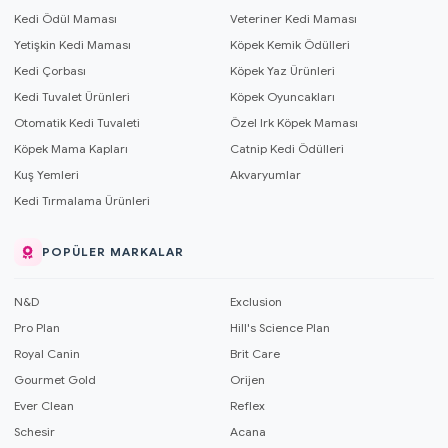
Kedi Ödül Maması
Veteriner Kedi Maması
Yetişkin Kedi Maması
Köpek Kemik Ödülleri
Kedi Çorbası
Köpek Yaz Ürünleri
Kedi Tuvalet Ürünleri
Köpek Oyuncakları
Otomatik Kedi Tuvaleti
Özel Irk Köpek Maması
Köpek Mama Kapları
Catnip Kedi Ödülleri
Kuş Yemleri
Akvaryumlar
Kedi Tırmalama Ürünleri
POPÜLER MARKALAR
N&D
Exclusion
Pro Plan
Hill's Science Plan
Royal Canin
Brit Care
Gourmet Gold
Orijen
Ever Clean
Reflex
Schesir
Acana