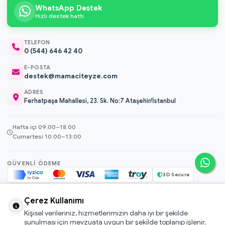
WhatsApp Destek
Hızlı destek hattı
TELEFON
0 (544) 646 42 40
E-POSTA
destek@mamaciteyze.com
ADRES
Ferhatpaşa Mahallesi, 23. Sk. No:7 Ataşehir/İstanbul
Hafta içi 09:00–18:00
Cumartesi 10:00–13:00
GÜVENLI ÖDEME
3D Secure
256-bit SSL
Çerez Kullanımı
Kişisel verileriniz, hizmetlerimizin daha iyi bir şekilde
© 2026 Mamacı Teyze · Nurşen ve ekibi ile birlikte
ile hazırlandı.
sunulması için mevzuata uygun bir şekilde toplanıp işlenir.