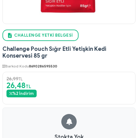
CHALLENGE YETKI BELGESI
Challenge Pouch Sığır Etli Yetişkin Kedi
Konservesi 85 gr
Barkod Kodu
8690286595530
26,99
TL
26,48
TL
%
2
İndirim
Stokta Yok