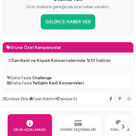
Ürün stoklara geldiğinde size haber verelim.
GELINCE HABER VER
Ürüne Özel Kampanyalar
Tüm Kedi ve Köpek Konservelerinde %10 İndirim
Daha Fazla
Challenge
Daha Fazla
Yetişkin Kedi Konserveleri
Listeye Ekle
|
Fiyat Alarmı
|
Tavsiye Et
ÜRÜN AÇIKLAMASI
ÖDEME SEÇENEKLERI
YORUMLAR