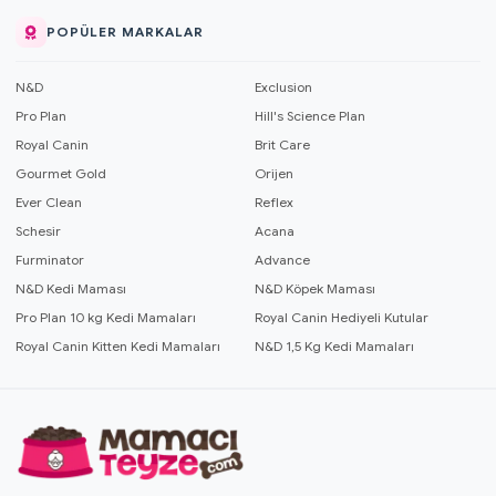
POPÜLER MARKALAR
N&D
Exclusion
Pro Plan
Hill's Science Plan
Royal Canin
Brit Care
Gourmet Gold
Orijen
Ever Clean
Reflex
Schesir
Acana
Furminator
Advance
N&D Kedi Maması
N&D Köpek Maması
Pro Plan 10 kg Kedi Mamaları
Royal Canin Hediyeli Kutular
Royal Canin Kitten Kedi Mamaları
N&D 1,5 Kg Kedi Mamaları