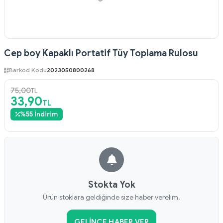
Cep boy Kapaklı Portatif Tüy Toplama Rulosu
Barkod Kodu
2023050800268
75,00
TL
33,90
TL
%
55
İndirim
Stokta Yok
Ürün stoklara geldiğinde size haber verelim.
GELINCE HABER VER