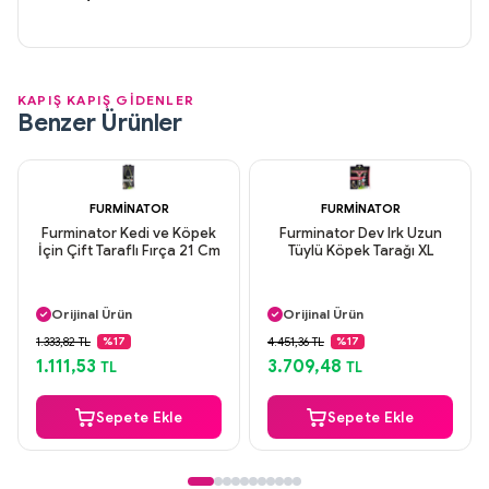
KAPIŞ KAPIŞ GİDENLER
Benzer Ürünler
FURMINATOR
FURMINATOR
Furminator Kedi ve Köpek
Furminator Dev Irk Uzun
İçin Çift Taraflı Fırça 21 Cm
Tüylü Köpek Tarağı XL
Aynı Gün Kargo
Aynı Gün Kargo
Orijinal Ürün
Orijinal Ürün
Güvenli Ödeme
Güvenli Ödeme
1.333,82 TL
4.451,36 TL
%17
%17
Aynı Gün Kargo
Aynı Gün Kargo
1.111,53
3.709,48
TL
TL
Sepete Ekle
Sepete Ekle