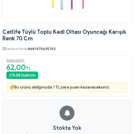
Catlife Tüylü Toplu Kedi Oltası Oyuncağı Karışık
Renk 70 Cm
Barkod Kodu
8681475635762
100,00
TL
62,00
TL
%
38
İndirim
Bu ürünü aldığınızda
1
TL para puan kazanacaksınız
Stokta Yok