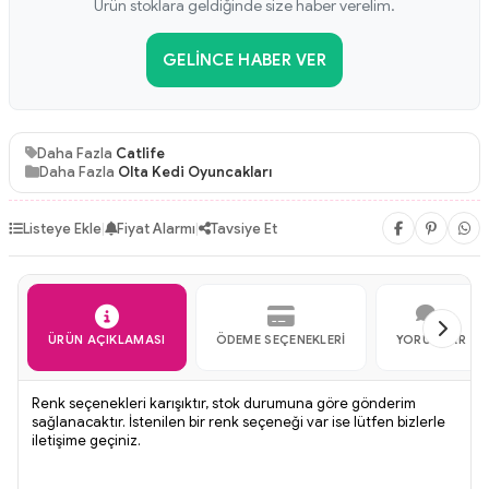
Ürün stoklara geldiğinde size haber verelim.
GELINCE HABER VER
Daha Fazla
Catlife
Daha Fazla
Olta Kedi Oyuncakları
Listeye Ekle
|
Fiyat Alarmı
|
Tavsiye Et
ÜRÜN AÇIKLAMASI
ÖDEME SEÇENEKLERI
YORUMLAR
Renk seçenekleri karışıktır, stok durumuna göre gönderim
sağlanacaktır. İstenilen bir renk seçeneği var ise lütfen bizlerle
iletişime geçiniz.