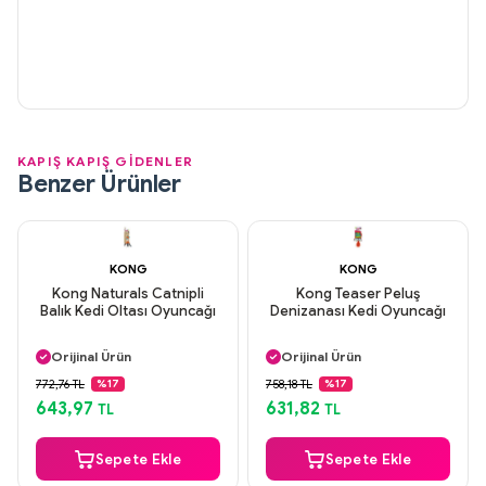
KAPIŞ KAPIŞ GİDENLER
Benzer Ürünler
KONG
KONG
Kong Naturals Catnipli
Kong Teaser Peluş
Balık Kedi Oltası Oyuncağı
Denizanası Kedi Oyuncağı
Aynı Gün Kargo
Aynı Gün Kargo
Orijinal Ürün
Orijinal Ürün
Güvenli Ödeme
Güvenli Ödeme
772,76 TL
758,18 TL
%17
%17
Aynı Gün Kargo
Aynı Gün Kargo
643,97
631,82
TL
TL
Sepete Ekle
Sepete Ekle