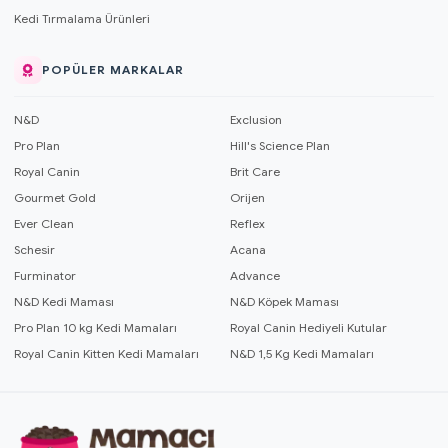
Kedi Tırmalama Ürünleri
POPÜLER MARKALAR
N&D
Exclusion
Pro Plan
Hill's Science Plan
Royal Canin
Brit Care
Gourmet Gold
Orijen
Ever Clean
Reflex
Schesir
Acana
Furminator
Advance
N&D Kedi Maması
N&D Köpek Maması
Pro Plan 10 kg Kedi Mamaları
Royal Canin Hediyeli Kutular
Royal Canin Kitten Kedi Mamaları
N&D 1,5 Kg Kedi Mamaları