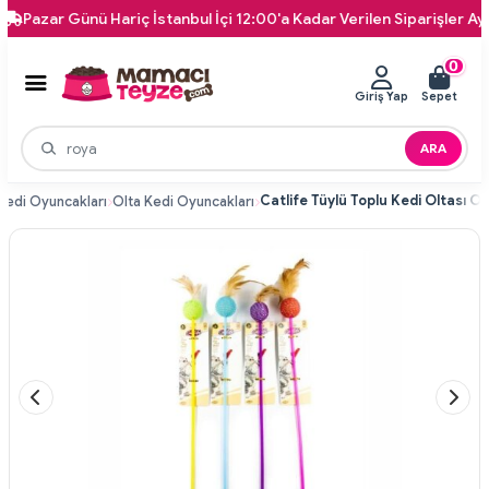
azar Günü Hariç İstanbul İçi 12:00'a Kadar Verilen Siparişler Aynı Gü
0
Giriş Yap
Sepet
ARA
Kedi Oyuncakları
Olta Kedi Oyuncakları