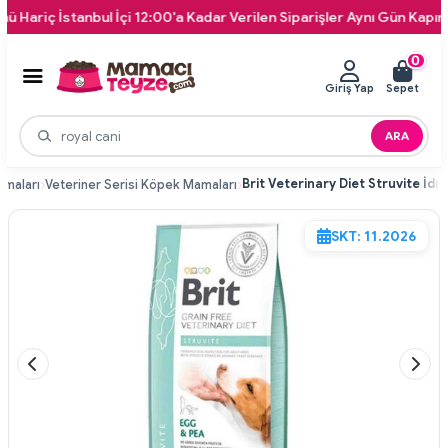
İstanbul İçi 12:00'a Kadar Verilen Siparişler Aynı Gün Kapınıza Tesli
0
Giriş Yap
Sepet
ARA
maları
Veteriner Serisi Köpek Mamaları
SKT: 11.2026