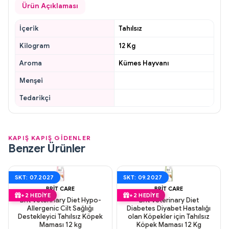
Ürün Açıklaması
İçerik
Tahılsız
Kilogram
12 Kg
Aroma
Kümes Hayvanı
Menşei
Tedarikçi
KAPIŞ KAPIŞ GİDENLER
Benzer Ürünler
SKT: 07.2027
SKT: 09.2027
BRIT CARE
BRIT CARE
+2 HEDIYE
+2 HEDIYE
Brit Veterinary Diet Hypo-
Brit Veterinary Diet
Allergenic Cilt Sağlığı
Diabetes Diyabet Hastalığı
Destekleyici Tahılsız Köpek
olan Köpekler için Tahılsız
Maması 12 kg
Köpek Maması 12 Kg