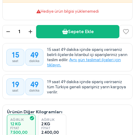
Hediye ürün bilgisi yüklenemedi
Sepete Ekle
15 saat 49 dakika içinde sipariş verirseniz
15
49
belirli ilçelerde İstanbul içi siparişleriniz yarın
:
teslim edilir.
Aynı gün teslimat ilçeleri için
saat
dakika
tıklayın.
19 saat 49 dakika içinde sipariş verirseniz
19
49
:
tüm Türkiye geneli siparişiniz yarın kargoya
saat
dakika
verilir.
Ürünün Diğer Kilogramları
AĞIRLIK
AĞIRLIK
12 KG
2 KG
FIYAT
FIYAT
7.500,00
2.400,00