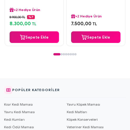
+2 Hediye Ürün
Aynı Gün Kargo
+2 Hediye Ürün
Orijinal Ürün
8.900,00 TL
%7
Aynı Gün Kargo
Güvenli Ödeme
8.300,00
7.500,00
Orijinal Ürün
TL
TL
+2 Hediye Ürün
Güvenli Ödeme
+2 Hediye Ürün
Sepete Ekle
Sepete Ekle
POPÜLER KATEGORILER
Kısır Kedi Maması
Yavru Köpek Maması
Yavru Kedi Maması
Kedi Maltları
Kedi Kumları
Köpek Konserveleri
Kedi Ödül Maması
Veteriner Kedi Maması