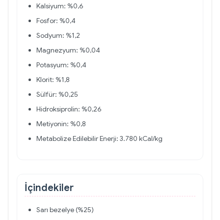
Kalsiyum: %0,6
Fosfor: %0,4
Sodyum: %1,2
Magnezyum: %0,04
Potasyum: %0,4
Klorit: %1,8
Sülfür: %0,25
Hidroksiprolin: %0,26
Metiyonin: %0,8
Metabolize Edilebilir Enerji: 3.780 kCal/kg
İçindekiler
Sarı bezelye (%25)