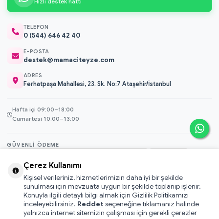
Hızlı destek hattı
TELEFON
0 (544) 646 42 40
E-POSTA
destek@mamaciteyze.com
ADRES
Ferhatpaşa Mahallesi, 23. Sk. No:7 Ataşehir/İstanbul
Hafta içi 09:00–18:00
Cumartesi 10:00–13:00
GÜVENLI ÖDEME
3D Secure
Çerez Kullanımı
256-bit SSL
Kişisel verileriniz, hizmetlerimizin daha iyi bir şekilde
sunulması için mevzuata uygun bir şekilde toplanıp işlenir.
Konuyla ilgili detaylı bilgi almak için Gizlilik Politikamızı
© 2026 Mamacı Teyze · Nurşen ve ekibi ile birlikte
ile hazırlandı.
inceleyebilirsiniz.
Reddet
seçeneğine tıklamanız halinde
Mesafeli Satış Sözleşmesi
yalnızca internet sitemizin çalışması için gerekli çerezler