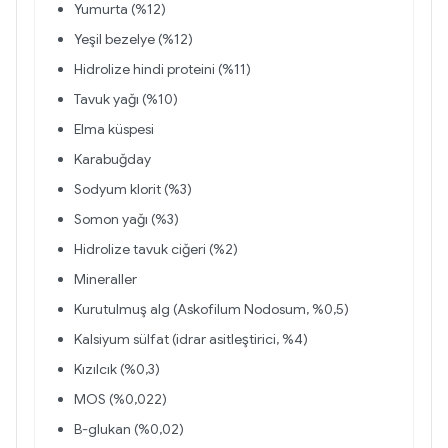
Yumurta (%12)
Yeşil bezelye (%12)
Hidrolize hindi proteini (%11)
Tavuk yağı (%10)
Elma küspesi
Karabuğday
Sodyum klorit (%3)
Somon yağı (%3)
Hidrolize tavuk ciğeri (%2)
Mineraller
Kurutulmuş alg (Askofilum Nodosum, %0,5)
Kalsiyum sülfat (idrar asitleştirici, %4)
Kızılcık (%0,3)
MOS (%0,022)
B-glukan (%0,02)