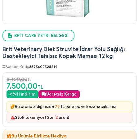
BRIT CARE YETKI BELGESI
Brit Veterinary Diet Struvite İdrar Yolu Sağlığı
Destekleyici Tahılsız Köpek Maması 12 kg
Barkod Kodu
8595602528219
8.400,00
TL
7.500,00
TL
%
11
İndirim
Ücretsiz Kargo
Bu ürünü aldığınızda
75
TL para puan kazanacaksınız
Stok tükeniyor! Son
2
ürün!
Bu Ürünle Birlikte Hediye