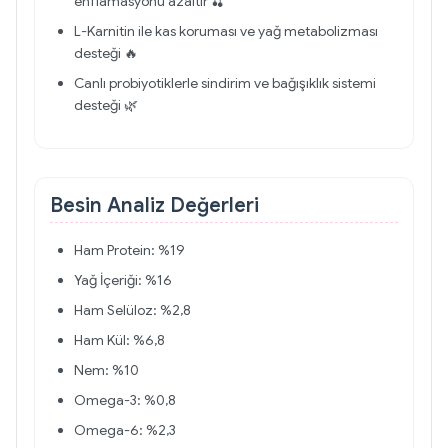
enflamasyonu azaltır 🍒
L-Karnitin ile kas koruması ve yağ metabolizması
desteği 🔥
Canlı probiyotiklerle sindirim ve bağışıklık sistemi
desteği 🌿
Besin Analiz Değerleri
Ham Protein: %19
Yağ İçeriği: %16
Ham Selüloz: %2,8
Ham Kül: %6,8
Nem: %10
Omega-3: %0,8
Omega-6: %2,3