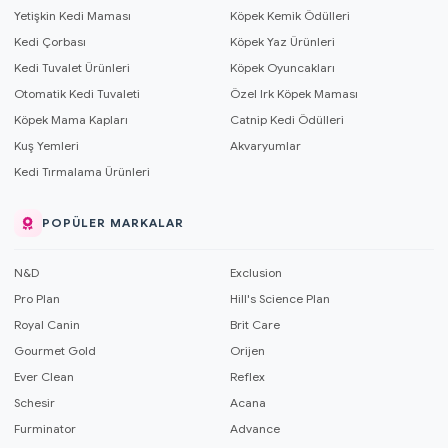
Yetişkin Kedi Maması
Köpek Kemik Ödülleri
Kedi Çorbası
Köpek Yaz Ürünleri
Kedi Tuvalet Ürünleri
Köpek Oyuncakları
Otomatik Kedi Tuvaleti
Özel Irk Köpek Maması
Köpek Mama Kapları
Catnip Kedi Ödülleri
Kuş Yemleri
Akvaryumlar
Kedi Tırmalama Ürünleri
POPÜLER MARKALAR
N&D
Exclusion
Pro Plan
Hill's Science Plan
Royal Canin
Brit Care
Gourmet Gold
Orijen
Ever Clean
Reflex
Schesir
Acana
Furminator
Advance