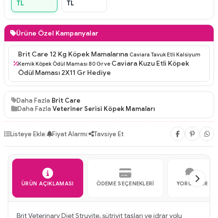
TL
TL
Ürüne Özel Kampanyalar
Brit Care 12 Kg Köpek Mamalarına
Caviara Tavuk Etli Kalsiyum
Caviara Kuzu Etli Köpek
Kemik Köpek Ödül Maması 80 Gr ve
Ödül Maması 2X11 Gr Hediye
Daha Fazla
Brit Care
Daha Fazla
Veteriner Serisi Köpek Mamaları
Listeye Ekle
|
Fiyat Alarmı
|
Tavsiye Et
ÜRÜN AÇIKLAMASI
ÖDEME SEÇENEKLERI
YORUMLAR
Brit Veterinary Diet Struvite, sütrivit taşları ve idrar yolu