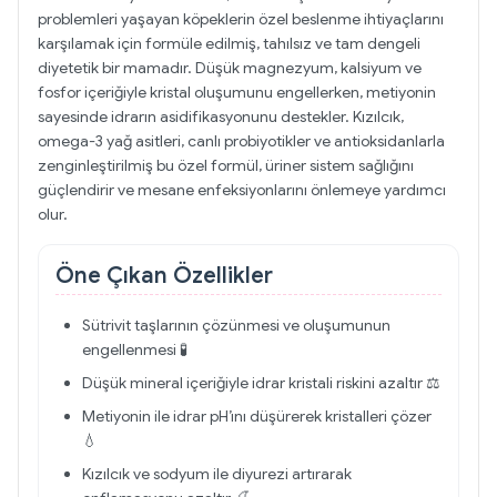
problemleri yaşayan köpeklerin özel beslenme ihtiyaçlarını
karşılamak için formüle edilmiş, tahılsız ve tam dengeli
diyetetik bir mamadır. Düşük magnezyum, kalsiyum ve
fosfor içeriğiyle kristal oluşumunu engellerken, metiyonin
sayesinde idrarın asidifikasyonunu destekler. Kızılcık,
omega-3 yağ asitleri, canlı probiyotikler ve antioksidanlarla
zenginleştirilmiş bu özel formül, üriner sistem sağlığını
güçlendirir ve mesane enfeksiyonlarını önlemeye yardımcı
olur.
Öne Çıkan Özellikler
Sütrivit taşlarının çözünmesi ve oluşumunun
engellenmesi 🧪
Düşük mineral içeriğiyle idrar kristali riskini azaltır ⚖️
Metiyonin ile idrar pH’ını düşürerek kristalleri çözer
💧
Kızılcık ve sodyum ile diyurezi artırarak