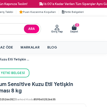
za Teslim!
16:00'a Kadar Verilen Tüm Siparişler Aynı Gün Kargo
ariş Takibi
Puan Kazanma Koşulları
Yetki Belgeleri
0
ARA
Giriş Yap
Sepet
 AZ ÖDE
MARKALAR
BLOG
Brit Premium Sensitive Kuzu Etli Yetişkin Köpek Maması 8 kg
 YETKI BELGESI
um Sensitive Kuzu Etli Yetişkin
ası 8 kg
02526635
Barkod Kodu
8595602526635