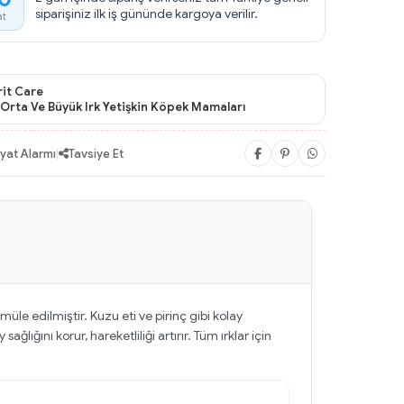
siparişiniz ilk iş gününde kargoya verilir.
at
rit Care
Orta Ve Büyük Irk Yetişkin Köpek Mamaları
iyat Alarmı
|
Tavsiye Et
üle edilmiştir. Kuzu eti ve pirinç gibi kolay
ağlığını korur, hareketliliği artırır. Tüm ırklar için