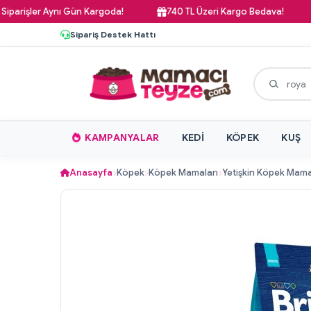
er Aynı Gün Kargoda!
740 TL Üzeri Kargo Bedava!
Pazar
Sipariş Destek Hattı
KAMPANYALAR
KEDI
KÖPEK
KUŞ
Anasayfa
Köpek
Köpek Mamaları
Yetişkin Köpek Mama