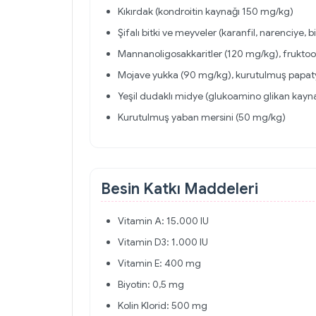
Kıkırdak (kondroitin kaynağı 150 mg/kg)
Şifalı bitki ve meyveler (karanfil, narenciye,
Mannanoligosakkaritler (120 mg/kg), fruktoo
Mojave yukka (90 mg/kg), kurutulmuş papat
Yeşil dudaklı midye (glukoamino glikan kayn
Kurutulmuş yaban mersini (50 mg/kg)
Besin Katkı Maddeleri
Vitamin A: 15.000 IU
Vitamin D3: 1.000 IU
Vitamin E: 400 mg
Biyotin: 0,5 mg
Kolin Klorid: 500 mg