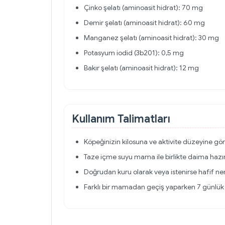
Çinko şelatı (aminoasit hidrat): 70 mg
Demir şelatı (aminoasit hidrat): 60 mg
Manganez şelatı (aminoasit hidrat): 30 mg
Potasyum iodid (3b201): 0,5 mg
Bakır şelatı (aminoasit hidrat): 12 mg
Kullanım Talimatları
Köpeğinizin kilosuna ve aktivite düzeyine gö
Taze içme suyu mama ile birlikte daima hazır
Doğrudan kuru olarak veya istenirse hafif neml
Farklı bir mamadan geçiş yaparken 7 günlük g