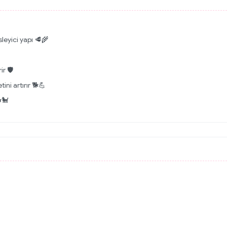
sleyici yapı 🥩🌾
r 🛡️
ini artırır 🐕💪
🐩