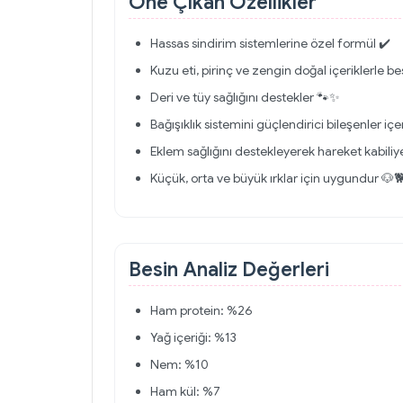
Öne Çıkan Özellikler
Hassas sindirim sistemlerine özel formül ✔️
Kuzu eti, pirinç ve zengin doğal içeriklerle be
Deri ve tüy sağlığını destekler 🐾✨
Bağışıklık sistemini güçlendirici bileşenler içeri
Eklem sağlığını destekleyerek hareket kabiliyet
Küçük, orta ve büyük ırklar için uygundur 🐶
Besin Analiz Değerleri
Ham protein: %26
Yağ içeriği: %13
Nem: %10
Ham kül: %7