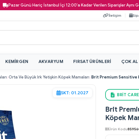
 Günü Hariç İstanbul İçi 12:00'a Kadar Verilen Siparişler Aynı Gün Kapını
İletişim
Sip
KEMIRGEN
AKVARYUM
FIRSAT ÜRÜNLERI
ÇOK AL
ları
Orta Ve Büyük Irk Yetişkin Köpek Mamaları
SKT: 01.2027
BRIT CARE
Brit Premi
Köpek Mam
Ürün Kodu
85956