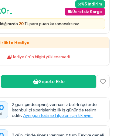
%
5
İndirim
20
TL
Ücretsiz Kargo
ldığınızda
20
TL para puan kazanacaksınız
irlikte Hediye
Hediye ürün bilgisi yüklenemedi
Sepete Ekle
2 gün içinde sipariş verirseniz belirli ilçelerde
0
İstanbul içi siparişleriniz ilk iş gününde teslim
at
edilir.
Aynı gün teslimat ilçeleri için tıklayın.
0
2 gün içinde sipariş verirseniz tüm Türkiye geneli