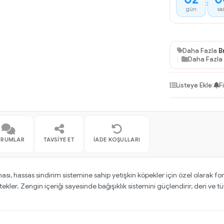
:
gün
sa
Daha Fazla
B
Daha Fazla
Listeye Ekle
|
F
ORUMLAR
TAVSIYE ET
İADE KOŞULLARI
ı, hassas sindirim sistemine sahip yetişkin köpekler için özel olarak form
ekler. Zengin içeriği sayesinde bağışıklık sistemini güçlendirir, deri ve tüy s