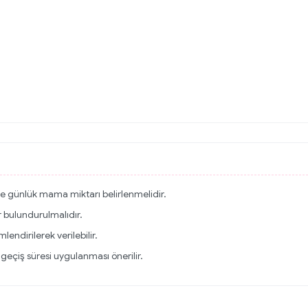
re günlük mama miktarı belirlenmelidir.
 bulundurulmalıdır.
endirilerek verilebilir.
eçiş süresi uygulanması önerilir.