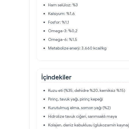
Ham selüloz: %3
Kalsiyum: %1,6
Fosfor: %1,1
Omega-3: %0,2
Omega-6: %1,5
Metabolize enerji: 3.660 kcal/kg
İçindekiler
Kuzu eti (%35; dehidre %20, kemiksiz %15)
Pirinç, tavuk yağı, pirinç kepeği
Kurutulmuş elma, somon yağı (%2)
Hidrolize tavuk ciğeri, sarımsaklı maya
Kolajen, deniz kabuklusu (glukozamin kayna