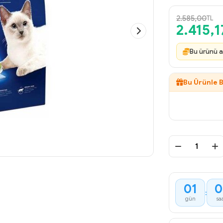
2.585,00
TL
2.415,1
Bu ürünü a
Bu Ürünle B
01
0
:
gün
sa