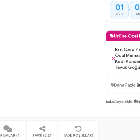
01
0
:
gün
sa
Ürüne Özel
ve 8 Kg Kedi Mamalarına Caviara Dana Etli Kedi
Brit Care 7
3X5 gr,Catty Bistro Mousse Dana Etli Yetişkin
Ödül Maması
vesi 40 Gr ve Supreme Cat Purrfect Tiftiklenmiş
Kedi Konser
lü Yetişkin Kedi Konservesi 70 gr Hediye
Tavuk Göğüs
Daha Fazla
B
Listeye Ekle
|
F
RUMLAR (1)
TAVSIYE ET
İADE KOŞULLARI