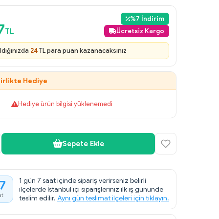
%
7
İndirim
7
TL
Ücretsiz Kargo
ldığınızda
24
TL para puan kazanacaksınız
irlikte Hediye
Hediye ürün bilgisi yüklenemedi
Sepete Ekle
1 gün 7 saat içinde sipariş verirseniz belirli
7
ilçelerde İstanbul içi siparişleriniz ilk iş gününde
at
teslim edilir.
Aynı gün teslimat ilçeleri için tıklayın.