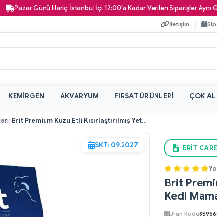
r Günü Hariç İstanbul İçi 12:00'a Kadar Verilen Siparişler Aynı Gün Kapın
İletişim
Sip
KEMIRGEN
AKVARYUM
FIRSAT ÜRÜNLERI
ÇOK AL
ları
Brit Premium Kuzu Etli Kısırlaştırılmış Yetişkin Kedi Maması 8 kg
SKT: 09.2027
BRIT CARE
Yo
Brit Premiu
Kedi Mama
Ürün Kodu
85956