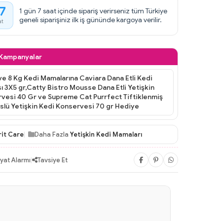
7
1 gün 7 saat içinde sipariş verirseniz tüm Türkiye
geneli siparişiniz ilk iş gününde kargoya verilir.
at
 Kampanyalar
 ve 8 Kg Kedi Mamalarına Caviara Dana Etli Kedi
 3X5 gr,Catty Bistro Mousse Dana Etli Yetişkin
vesi 40 Gr ve Supreme Cat Purrfect Tiftiklenmiş
lü Yetişkin Kedi Konservesi 70 gr Hediye
rit Care
Daha Fazla
Yetişkin Kedi Mamaları
iyat Alarmı
|
Tavsiye Et