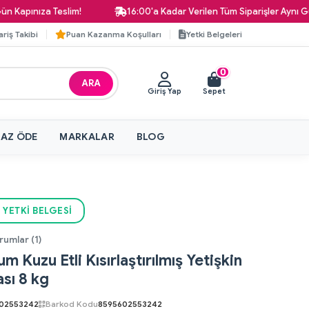
ıza Teslim!
16:00'a Kadar Verilen Tüm Siparişler Aynı Gün Kargo
ariş Takibi
Puan Kazanma Koşulları
Yetki Belgeleri
0
ARA
Giriş Yap
Sepet
 AZ ÖDE
MARKALAR
BLOG
 YETKI BELGESI
rumlar (1)
m Kuzu Etli Kısırlaştırılmış Yetişkin
sı 8 kg
02553242
Barkod Kodu
8595602553242