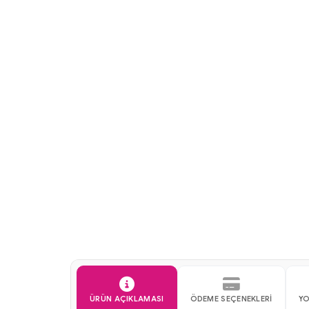
e 8 Kg Kedi Mamalarına Caviara Dana Etli Kedi
Brit Care 7 
3X5 gr,Catty Bistro Mousse Dana Etli Yetişkin
Ödül Maması 
esi 40 Gr ve Supreme Cat Purrfect Tiftiklenmiş
Kedi Konser
ü Yetişkin Kedi Konservesi 70 gr Hediye
Tavuk Göğüs
ÜRÜN AÇIKLAMASI
ÖDEME SEÇENEKLERI
YO