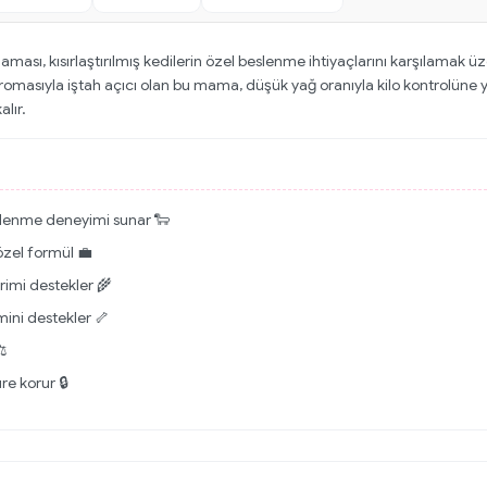
Maması, kısırlaştırılmış kedilerin özel beslenme ihtiyaçlarını karşılamak ü
aromasıyla iştah açıcı olan bu mama, düşük yağ oranıyla kilo kontrolüne 
alır.
eslenme deneyimi sunar 🐑
 özel formül 💼
irimi destekler 🌾
mini destekler 🦴
⚖️
re korur 🔒