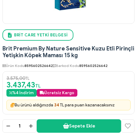
BRIT CARE YETKI BELGESI
Brit Premium By Nature Sensitive Kuzu Etli Pirinçli
Yetişkin Köpek Maması 15 kg
Ürün Kodu
8595602526642
Barkod Kodu
8595602526642
3.575,00
TL
3.437,43
TL
%
4
İndirim
Ücretsiz Kargo
Bu ürünü aldığınızda
34
TL para puan kazanacaksınız
Sepete Ekle