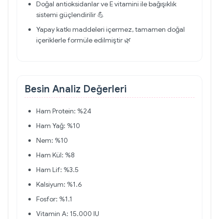
Doğal antioksidanlar ve E vitamini ile bağışıklık
sistemi güçlendirilir 💪
Yapay katkı maddeleri içermez, tamamen doğal
içeriklerle formüle edilmiştir 🌿
Besin Analiz Değerleri
Ham Protein: %24
Ham Yağ: %10
Nem: %10
Ham Kül: %8
Ham Lif: %3.5
Kalsiyum: %1.6
Fosfor: %1.1
Vitamin A: 15.000 IU