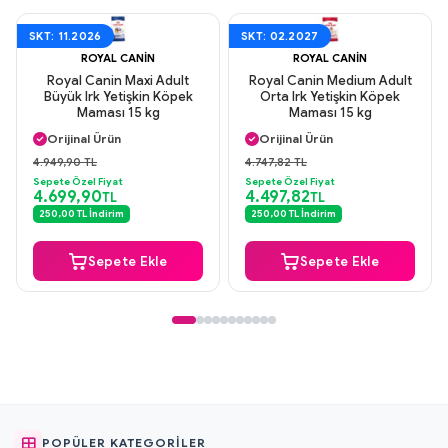
SKT: 11.2026
SKT: 02.2027
ROYAL CANIN
ROYAL CANIN
Royal Canin Maxi Adult
Royal Canin Medium Adult
Büyük Irk Yetişkin Köpek
Orta Irk Yetişkin Köpek
Maması 15 kg
Maması 15 kg
Aynı Gün Kargo
Aynı Gün Kargo
Orijinal Ürün
Orijinal Ürün
Güvenli Ödeme
Güvenli Ödeme
4.949,90 TL
4.747,82 TL
Aynı Gün Kargo
Aynı Gün Kargo
Sepete Özel Fiyat
Sepete Özel Fiyat
4.699,90
4.497,82
TL
TL
250,00 TL İndirim
250,00 TL İndirim
Sepete Ekle
Sepete Ekle
POPÜLER KATEGORILER