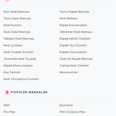
Kısır Kedi Maması
Yavru Köpek Maması
Yavru Kedi Maması
Kedi Maltları
Kedi Kumları
Köpek Konserveleri
Kedi Ödül Maması
Veteriner Kedi Maması
Yetişkin Kedi Maması
Köpek Kemik Ödülleri
Kedi Çorbası
Köpek Yaz Ürünleri
Kedi Tuvalet Ürünleri
Köpek Oyuncakları
Otomatik Kedi Tuvaleti
Özel Irk Köpek Maması
Köpek Mama Kapları
Catnip Kedi Ödülleri
Kuş Yemleri
Akvaryumlar
Kedi Tırmalama Ürünleri
POPÜLER MARKALAR
N&D
Exclusion
Pro Plan
Hill's Science Plan