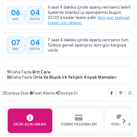
6 saat 4 dakika içinde sipariş verirseniz belirli
06
04
ilçelerde İstanbul içi siparişleriniz bugün
:
22:00'a kadar teslim edilir.
Aynı gün teslimat
saat
dakika
ilçeleri için tıklayın.
7 saat 4 dakika içinde sipariş verirseniz tüm
07
04
:
Türkiye geneli siparişiniz aynı gün kargoya
saat
dakika
verilir.
Daha Fazla
Brit Care
Daha Fazla
Orta Ve Büyük Irk Yetişkin Köpek Mamaları
Listeye Ekle
|
Fiyat Alarmı
|
Tavsiye Et
ÜRÜN AÇIKLAMASI
ÖDEME SEÇENEKLERI
YORUMLAR