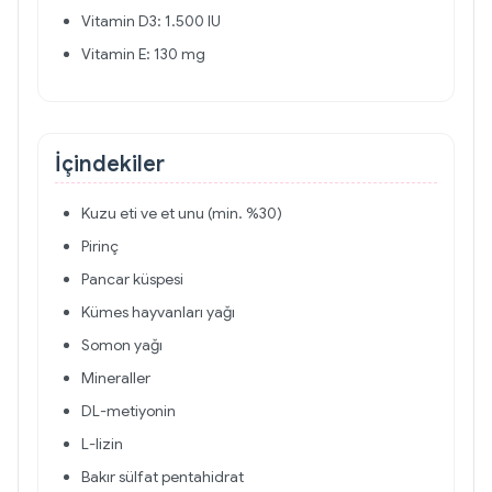
Vitamin D3: 1.500 IU
Vitamin E: 130 mg
İçindekiler
Kuzu eti ve et unu (min. %30)
Pirinç
Pancar küspesi
Kümes hayvanları yağı
Somon yağı
Mineraller
DL-metiyonin
L-lizin
Bakır sülfat pentahidrat