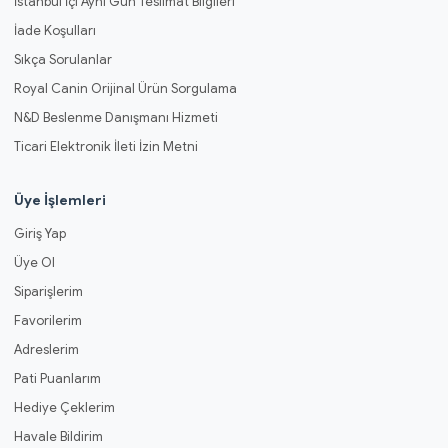
İstanbul İçi Aynı Gün Teslimat Bilgileri
İade Koşulları
Sıkça Sorulanlar
Royal Canin Orijinal Ürün Sorgulama
N&D Beslenme Danışmanı Hizmeti
Ticari Elektronik İleti İzin Metni
Üye İşlemleri
Giriş Yap
Üye Ol
Siparişlerim
Favorilerim
Adreslerim
Pati Puanlarım
Hediye Çeklerim
Havale Bildirim