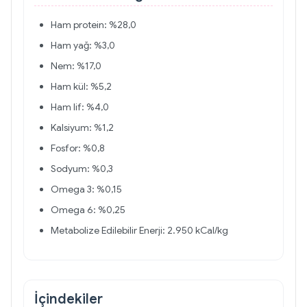
Ham protein: %28,0
Ham yağ: %3,0
Nem: %17,0
Ham kül: %5,2
Ham lif: %4,0
Kalsiyum: %1,2
Fosfor: %0,8
Sodyum: %0,3
Omega 3: %0,15
Omega 6: %0,25
Metabolize Edilebilir Enerji: 2.950 kCal/kg
İçindekiler