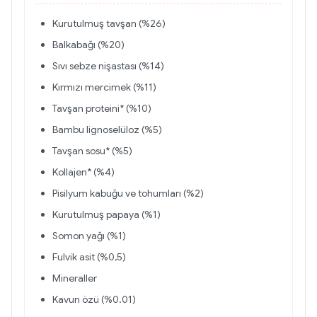
Kurutulmuş tavşan (%26)
Balkabağı (%20)
Sıvı sebze nişastası (%14)
Kırmızı mercimek (%11)
Tavşan proteini* (%10)
Bambu lignoselüloz (%5)
Tavşan sosu* (%5)
Kollajen* (%4)
Pisilyum kabuğu ve tohumları (%2)
Kurutulmuş papaya (%1)
Somon yağı (%1)
Fulvik asit (%0,5)
Mineraller
Kavun özü (%0.01)