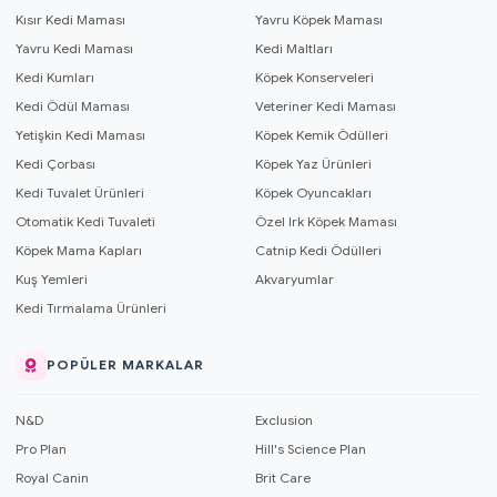
Kısır Kedi Maması
Yavru Köpek Maması
Yavru Kedi Maması
Kedi Maltları
Kedi Kumları
Köpek Konserveleri
Kedi Ödül Maması
Veteriner Kedi Maması
Yetişkin Kedi Maması
Köpek Kemik Ödülleri
Kedi Çorbası
Köpek Yaz Ürünleri
Kedi Tuvalet Ürünleri
Köpek Oyuncakları
Otomatik Kedi Tuvaleti
Özel Irk Köpek Maması
Köpek Mama Kapları
Catnip Kedi Ödülleri
Kuş Yemleri
Akvaryumlar
Kedi Tırmalama Ürünleri
POPÜLER MARKALAR
N&D
Exclusion
Pro Plan
Hill's Science Plan
Royal Canin
Brit Care