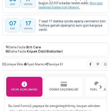
bugün 22:00'a kadar teslim edilir.
Aynı gün
saat
dakika
teslimat ilçeleri için tıklayın.
7 saat 17 dakika içinde sipariş verirseniz tüm
07
17
Türkiye geneli siparişiniz aynı gün kargoya
saat
dakika
verilir.
Daha Fazla
Brit Care
Daha Fazla
Köpek Ödül Bisküvileri
Listeye Ekle
|
Fiyat Alarmı
|
Tavsiye Et
ÜRÜN AÇIKLAMASI
ÖDEME SEÇENEKLERI
YORUMLAR
Bu özel formül, papaya ile zenginleştirilmiş, tavşan etinden