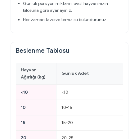
Günlük porsiyon miktarını evcil hayvanınızın
kilosuna göre ayarlayınız.
Her zaman taze ve temiz su bulundurunuz.
Beslenme Tablosu
Hayvan
Günlük Adet
Ağırlığı (kg)
<10
<10
10
10-15
15
15-20
20
20-25