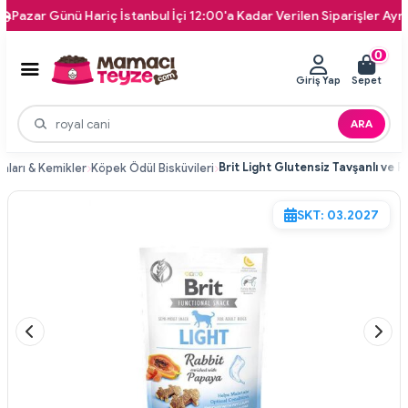
ar Günü Hariç İstanbul İçi 12:00'a Kadar Verilen Siparişler Aynı Gün 
0
Giriş Yap
Sepet
ARA
ları & Kemikler
Köpek Ödül Bisküvileri
SKT: 03.2027