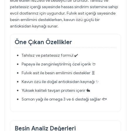
elde edilen lezzetli ve besleyici bir üründür. Tahılsız ve
patatessiz içeriği sayesinde hassas sindirim sistemine sahip
evcil dostlarınız için uygundur. Fulvik asit içeriği sayesinde
besin emilimini desteklerken, kavun özü güçlü bir
antioksidan kaynağı sunar.
Öne Çıkan Özellikler
Tahılsız ve patatessiz formül ✔️
Papaya ile zenginleştirilmiş özel içerik 🍈
Fulvik asit ile besin emilimini destekler 🧬
Kavun özü ile doğal antioksidan kaynağı ✨
Yüksek kaliteli tavşan proteini içerir 🐇
Somon yağı ile omega 3 ve 6 desteği sağlar 🐟
Besin Analiz Değerleri