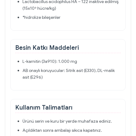
Lactobacillus acidophilus HA – 122 inaktive edilmiş
(15x10⁹ hücre/kg)
*hidrolize bileşenler
Besin Katkı Maddeleri
L-karnitin (3a910): 1.000 mg
AB onaylı koruyucular: Sitrik asit (E330), DL-malik
asit (E296)
Kullanım Talimatları
Ürünü serin ve kuru bir yerde muhafaza ediniz.
Açıldıktan sonra ambalajı sıkıca kapatınız.