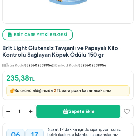
BRIT CARE YETKI BELGESI
Brit Light Glutensiz Tavşanlı ve Papayalı Kilo
Kontrolü Sağlayan Köpek Ödülü 150 gr
Ürün Kodu
8595602539956
Barkod Kodu
8595602539956
235,38
TL
Bu ürünü aldığınızda
2
TL para puan kazanacaksınız
Sepete Ekle
6 saat 17 dakika içinde sipariş verirseniz
06
17
belirli ilçelerde İstanbul içi siparişleriniz