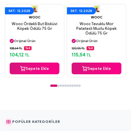
SKT: 12.2028
SKT: 12.2028
WOOC
WOOC
Wooc Ördekli But Bisküvi
Wooc Tavuklu Mor
Köpek Ödülü 75 Gr
Patatesli Muzlu Köpek
Ödülü 75 Gr
Aynı Gün Kargo
Aynı Gün Kargo
Orijinal Ürün
Orijinal Ürün
Güvenli Ödeme
Güvenli Ödeme
108,64 TL
120,55 TL
%4
%4
Aynı Gün Kargo
Aynı Gün Kargo
104,12
115,54
TL
TL
Sepete Ekle
Sepete Ekle
POPÜLER KATEGORILER