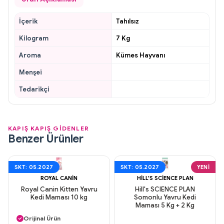
İçerik
Tahılsız
Kilogram
7 Kg
Aroma
Kümes Hayvanı
Menşei
Tedarikçi
KAPIŞ KAPIŞ GİDENLER
Benzer Ürünler
SKT: 05.2027
SKT: 05.2027
YENI
ROYAL CANIN
HILL'S SCIENCE PLAN
Royal Canin Kitten Yavru
Hill's SCIENCE PLAN
Kedi Maması 10 kg
Somonlu Yavru Kedi
Maması 5 Kg + 2 Kg
Aynı Gün Kargo
Orijinal Ürün
Aynı Gün Kargo