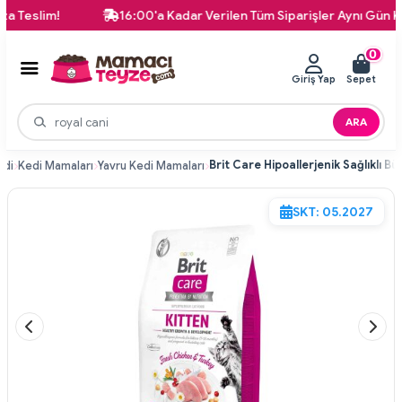
slim!
16:00'a Kadar Verilen Tüm Siparişler Aynı Gün Kargod
0
Giriş Yap
Sepet
ARA
edi
Kedi Mamaları
Yavru Kedi Mamaları
SKT: 05.2027