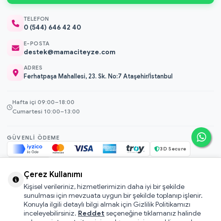
TELEFON
0 (544) 646 42 40
E-POSTA
destek@mamaciteyze.com
ADRES
Ferhatpaşa Mahallesi, 23. Sk. No:7 Ataşehir/İstanbul
Hafta içi 09:00–18:00
Cumartesi 10:00–13:00
GÜVENLI ÖDEME
3D Secure
256-bit SSL
Çerez Kullanımı
Kişisel verileriniz, hizmetlerimizin daha iyi bir şekilde
© 2026 Mamacı Teyze · Nurşen ve ekibi ile birlikte
ile hazırlandı.
sunulması için mevzuata uygun bir şekilde toplanıp işlenir.
Mesafeli Satış Sözleşmesi
Konuyla ilgili detaylı bilgi almak için Gizlilik Politikamızı
inceleyebilirsiniz.
Reddet
seçeneğine tıklamanız halinde
Pati Puan Kazanma Koşulları