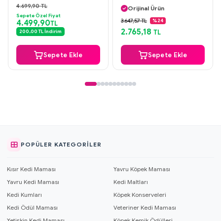
Güvenli Ödeme
4.699,90 TL
Orijinal Ürün
Aynı Gün Kargo
Sepete Özel Fiyat
Güvenli Ödeme
3.647,57 TL
%24
4.499,90
TL
Aynı Gün Kargo
2.765,18
200,00 TL İndirim
TL
Sepete Ekle
Sepete Ekle
POPÜLER KATEGORILER
Kısır Kedi Maması
Yavru Köpek Maması
Yavru Kedi Maması
Kedi Maltları
Kedi Kumları
Köpek Konserveleri
Kedi Ödül Maması
Veteriner Kedi Maması
Yetişkin Kedi Maması
Köpek Kemik Ödülleri