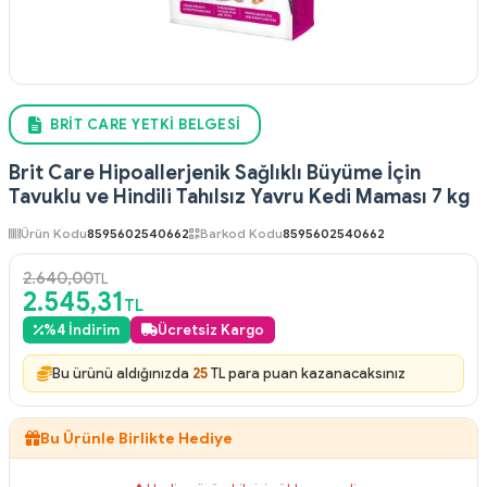
BRIT CARE YETKI BELGESI
Brit Care Hipoallerjenik Sağlıklı Büyüme İçin
Tavuklu ve Hindili Tahılsız Yavru Kedi Maması 7 kg
Ürün Kodu
8595602540662
Barkod Kodu
8595602540662
2.640,00
TL
2.545,31
TL
%
4
İndirim
Ücretsiz Kargo
Bu ürünü aldığınızda
25
TL para puan kazanacaksınız
Bu Ürünle Birlikte Hediye