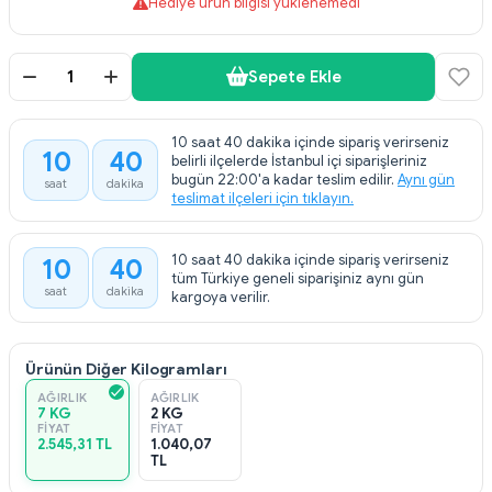
Hediye ürün bilgisi yüklenemedi
Sepete Ekle
10 saat 40 dakika içinde sipariş verirseniz
10
40
belirli ilçelerde İstanbul içi siparişleriniz
bugün 22:00'a kadar teslim edilir.
Aynı gün
saat
dakika
teslimat ilçeleri için tıklayın.
10 saat 40 dakika içinde sipariş verirseniz
10
40
tüm Türkiye geneli siparişiniz aynı gün
saat
dakika
kargoya verilir.
Ürünün Diğer Kilogramları
AĞIRLIK
AĞIRLIK
7 KG
2 KG
FIYAT
FIYAT
2.545,31 TL
1.040,07
TL