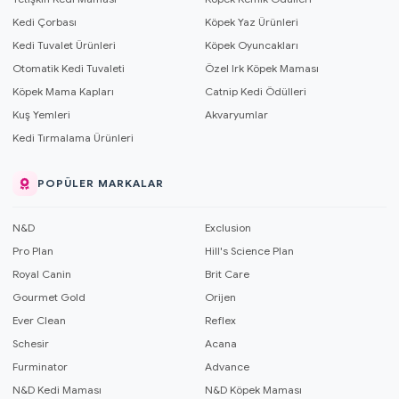
Kedi Çorbası
Köpek Yaz Ürünleri
Kedi Tuvalet Ürünleri
Köpek Oyuncakları
Otomatik Kedi Tuvaleti
Özel Irk Köpek Maması
Köpek Mama Kapları
Catnip Kedi Ödülleri
Kuş Yemleri
Akvaryumlar
Kedi Tırmalama Ürünleri
POPÜLER MARKALAR
N&D
Exclusion
Pro Plan
Hill's Science Plan
Royal Canin
Brit Care
Gourmet Gold
Orijen
Ever Clean
Reflex
Schesir
Acana
Furminator
Advance
N&D Kedi Maması
N&D Köpek Maması