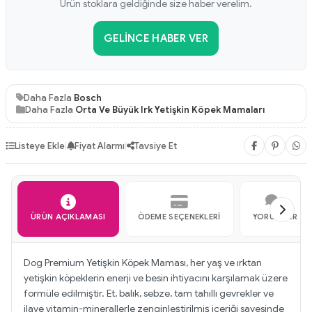
Ürün stoklara geldiğinde size haber verelim.
GELINCE HABER VER
Daha Fazla
Bosch
Daha Fazla
Orta Ve Büyük Irk Yetişkin Köpek Mamaları
Listeye Ekle
|
Fiyat Alarmı
|
Tavsiye Et
ÜRÜN AÇIKLAMASI
ÖDEME SEÇENEKLERI
YORUMLAR
Dog Premium Yetişkin Köpek Maması, her yaş ve ırktan
yetişkin köpeklerin enerji ve besin ihtiyacını karşılamak üzere
formüle edilmiştir. Et, balık, sebze, tam tahıllı gevrekler ve
ilave vitamin-minerallerle zenginleştirilmiş içeriği sayesinde