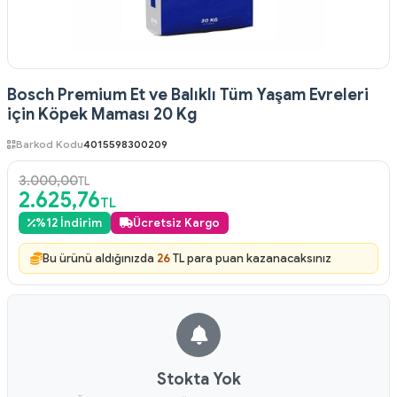
Bosch Premium Et ve Balıklı Tüm Yaşam Evreleri
için Köpek Maması 20 Kg
Barkod Kodu
4015598300209
3.000,00
TL
2.625,76
TL
%
12
İndirim
Ücretsiz Kargo
Bu ürünü aldığınızda
26
TL para puan kazanacaksınız
Stokta Yok