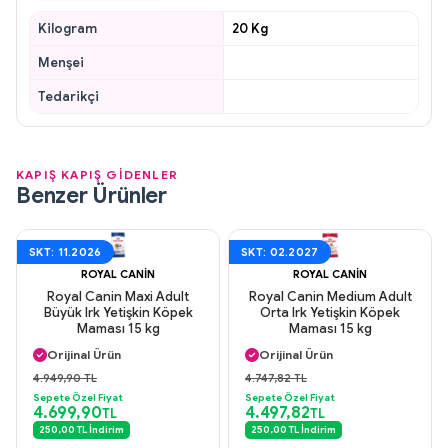
Kilogram
20 Kg
Menşei
Tedarikçi
KAPIŞ KAPIŞ GİDENLER
Benzer Ürünler
SKT: 11.2026
SKT: 02.2027
ROYAL CANIN
ROYAL CANIN
Royal Canin Maxi Adult
Royal Canin Medium Adult
Büyük Irk Yetişkin Köpek
Orta Irk Yetişkin Köpek
Maması 15 kg
Maması 15 kg
Aynı Gün Kargo
Aynı Gün Kargo
Orijinal Ürün
Orijinal Ürün
Güvenli Ödeme
Güvenli Ödeme
4.949,90 TL
4.747,82 TL
Aynı Gün Kargo
Aynı Gün Kargo
Sepete Özel Fiyat
Sepete Özel Fiyat
4.699,90
4.497,82
TL
TL
250,00 TL İndirim
250,00 TL İndirim