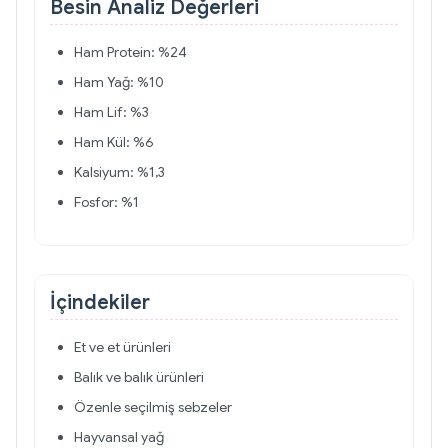
Besin Analiz Değerleri
Ham Protein: %24
Ham Yağ: %10
Ham Lif: %3
Ham Kül: %6
Kalsiyum: %1,3
Fosfor: %1
İçindekiler
Et ve et ürünleri
Balık ve balık ürünleri
Özenle seçilmiş sebzeler
Hayvansal yağ