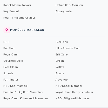
Köpek Mama Kapları
Catnip Kedi Ödülleri
Kuş Yemleri
Akvaryumlar
Kedi Tırmalama Ürünleri
POPÜLER MARKALAR
N&D
Exclusion
Pro Plan
Hill's Science Plan
Royal Canin
Brit Care
Gourmet Gold
Orijen
Ever Clean
Reflex
Schesir
Acana
Furminator
Advance
N&D Kedi Maması
N&D Köpek Maması
Pro Plan 10 kg Kedi Mamaları
Royal Canin Hediyeli Kutular
Royal Canin Kitten Kedi Mamaları
N&D 1,5 Kg Kedi Mamaları