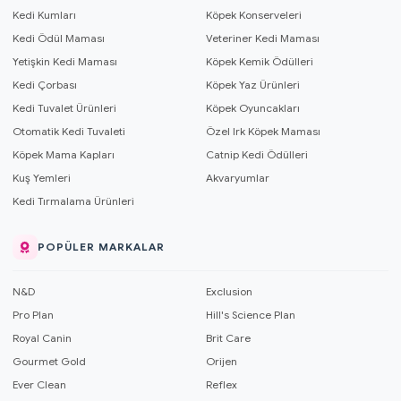
Kedi Kumları
Köpek Konserveleri
Kedi Ödül Maması
Veteriner Kedi Maması
Yetişkin Kedi Maması
Köpek Kemik Ödülleri
Kedi Çorbası
Köpek Yaz Ürünleri
Kedi Tuvalet Ürünleri
Köpek Oyuncakları
Otomatik Kedi Tuvaleti
Özel Irk Köpek Maması
Köpek Mama Kapları
Catnip Kedi Ödülleri
Kuş Yemleri
Akvaryumlar
Kedi Tırmalama Ürünleri
POPÜLER MARKALAR
N&D
Exclusion
Pro Plan
Hill's Science Plan
Royal Canin
Brit Care
Gourmet Gold
Orijen
Ever Clean
Reflex