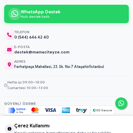
WhatsApp Destek
Hızlı destek hattı
TELEFON
0 (544) 646 42 40
E-POSTA
destek@mamaciteyze.com
ADRES
Ferhatpaşa Mahallesi, 23. Sk. No:7 Ataşehir/İstanbul
Hafta içi 09:00–18:00
Cumartesi 10:00–13:00
GÜVENLI ÖDEME
3D Secure
256-bit SSL
Çerez Kullanımı