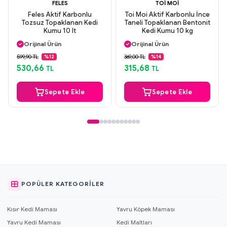
FELES
TOI MOI
Feles Aktif Karbonlu
Toi Moi Aktif Karbonlu İnce
Tozsuz Topaklanan Kedi
Taneli Topaklanan Bentonit
Kumu 10 lt
Kedi Kumu 10 kg
Aynı Gün Kargo
Aynı Gün Kargo
Orijinal Ürün
Orijinal Ürün
Güvenli Ödeme
Güvenli Ödeme
599,90 TL
369,00 TL
%12
%14
Aynı Gün Kargo
Aynı Gün Kargo
530,66
315,68
TL
TL
Sepete Ekle
Sepete Ekle
POPÜLER KATEGORILER
Kısır Kedi Maması
Yavru Köpek Maması
Yavru Kedi Maması
Kedi Maltları