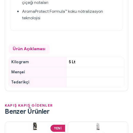
çiçeği notaları
AromaProtect Formula™ koku nötralizasyon
teknolojisi
Ürün Açıklaması
Kilogram
5 Lt
Menşei
Tedarikçi
KAPIŞ KAPIŞ GİDENLER
Benzer Ürünler
YENI