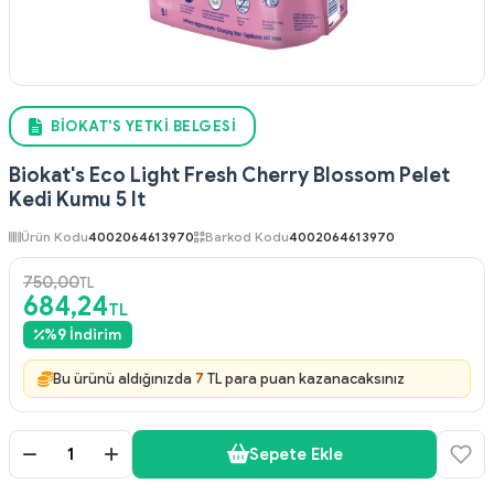
BIOKAT'S YETKI BELGESI
Biokat's Eco Light Fresh Cherry Blossom Pelet
Kedi Kumu 5 lt
Ürün Kodu
4002064613970
Barkod Kodu
4002064613970
750,00
TL
684,24
TL
%
9
İndirim
Bu ürünü aldığınızda
7
TL para puan kazanacaksınız
Sepete Ekle