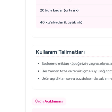
20 kg'a kadar (orta ırk)
40 kg'a kadar (büyük ırk)
Kullanım Talimatları
Beslenme miktarı köpeğinizin yaşına, ırkına, a
Her zaman taze ve temiz içme suyu sağlanma
Ürün açıldıktan sonra buzdolabında saklanma
Ürün Açıklaması