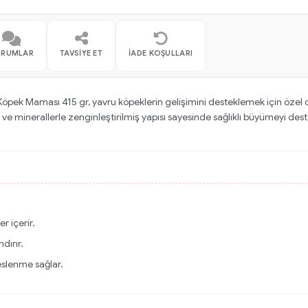
ORUMLAR
TAVSIYE ET
İADE KOŞULLARI
Köpek Maması 415 gr, yavru köpeklerin gelişimini desteklemek için özel ol
 ve minerallerle zenginleştirilmiş yapısı sayesinde sağlıklı büyümeyi dest
r içerir.
dırır.
eslenme sağlar.