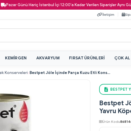
Günü Hariç İstanbul İçi 12:00'a Kadar Verilen Siparişler Aynı Gün Kapınız
İletişim
Sip
KEMIRGEN
AKVARYUM
FIRSAT ÜRÜNLERI
ÇOK AL
ek Konserveleri
Bestpet Jöle İçinde Parça Kuzu Etli Konserve Yavru Köpek Maması 400 gr
BESTPET Y
Bestpet Jö
Yavru Köp
Ürün Kodu
86814