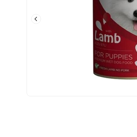
Köpek Konservelerinde %10 İndirim
Tüm Kedi ve