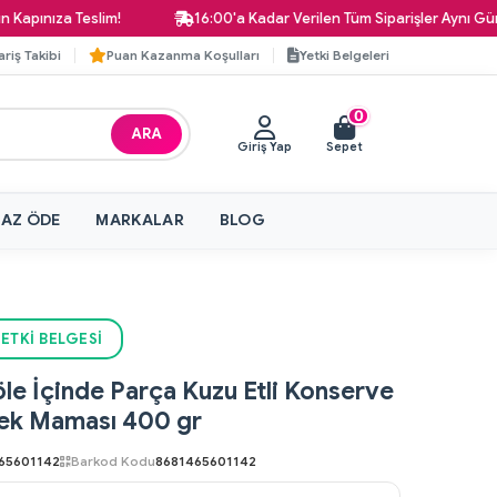
a Teslim!
16:00'a Kadar Verilen Tüm Siparişler Aynı Gün Kargod
ariş Takibi
Puan Kazanma Koşulları
Yetki Belgeleri
0
ARA
Giriş Yap
Sepet
 AZ ÖDE
MARKALAR
BLOG
ETKI BELGESI
le İçinde Parça Kuzu Etli Konserve
ek Maması 400 gr
65601142
Barkod Kodu
8681465601142