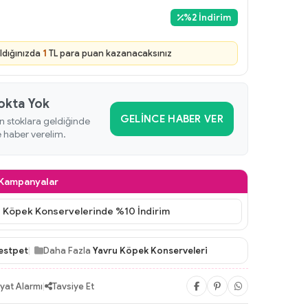
%
2
İndirim
ldığınızda
1
TL para puan kazanacaksınız
okta Yok
GELINCE HABER VER
n stoklara geldiğinde
e haber verelim.
 Kampanyalar
 Köpek Konservelerinde %10 İndirim
estpet
Daha Fazla
Yavru Köpek Konserveleri
iyat Alarmı
|
Tavsiye Et