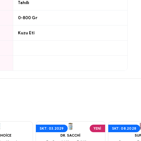
Tahıllı
0-800 Gr
Kuzu Eti
SKT: 03.2029
YENI
SKT: 08.2028
CHOICE
DR. SACCHI
SU