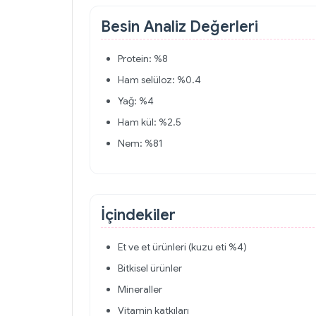
Besin Analiz Değerleri
Protein: %8
Ham selüloz: %0.4
Yağ: %4
Ham kül: %2.5
Nem: %81
İçindekiler
Et ve et ürünleri (kuzu eti %4)
Bitkisel ürünler
Mineraller
Vitamin katkıları