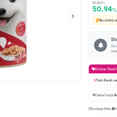
51,80
TL
50,94
TL
Bu ürünü a
St
Ürü
siz
Ürüne Özel
 Köpek Konservelerinde %10 İndirim
Tüm Kedi ve
Daha Fazla
B
Listeye Ekle
|
F