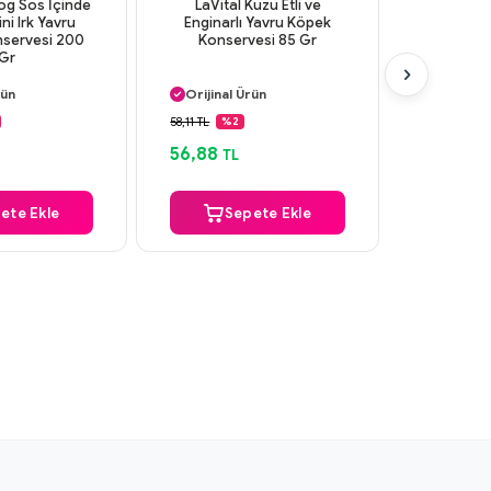
g Sos İçinde
LaVital Kuzu Etli ve
Hill's SC
ni Irk Yavru
Enginarlı Yavru Köpek
Etli Orta
servesi 200
Konservesi 85 Gr
Konser
Gr
 Kargo
Aynı Gün Kargo
Aynı G
rün
Orijinal Ürün
Orijinal
 Ödeme
Güvenli Ödeme
Güvenl
58,11 TL
265,00 TL
%2
 Kargo
Aynı Gün Kargo
Aynı G
56,88
186,98
TL
ete Ekle
Sepete Ekle
S