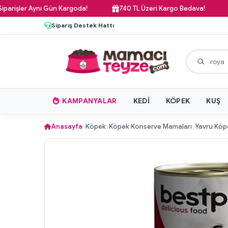
r Aynı Gün Kargoda!
740 TL Üzeri Kargo Bedava!
Pazar 
Sipariş Destek Hattı
KAMPANYALAR
KEDI
KÖPEK
KUŞ
Anasayfa
Köpek
Köpek Konserve Mamaları
Yavru Köp