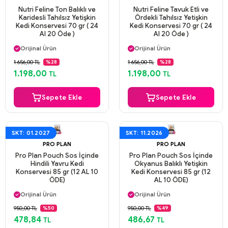
Nutri Feline Ton Balıklı ve
Nutri Feline Tavuk Etli ve
Karidesli Tahılsız Yetişkin
Ördekli Tahılsız Yetişkin
Kedi Konservesi 70 gr ( 24
Kedi Konservesi 70 gr ( 24
Al 20 Öde )
Al 20 Öde )
Aynı Gün Kargo
Aynı Gün Kargo
Orijinal Ürün
Orijinal Ürün
Güvenli Ödeme
Güvenli Ödeme
1.656,00 TL
1.656,00 TL
%28
%28
Aynı Gün Kargo
Aynı Gün Kargo
1.198,00
1.198,00
TL
TL
Sepete Ekle
Sepete Ekle
SKT: 01.2027
SKT: 11.2026
PRO PLAN
PRO PLAN
Pro Plan Pouch Sos İçinde
Pro Plan Pouch Sos İçinde
Hindili Yavru Kedi
Okyanus Balıklı Yetişkin
Konservesi 85 gr (12 AL 10
Kedi Konservesi 85 gr (12
ÖDE)
AL 10 ÖDE)
Aynı Gün Kargo
Aynı Gün Kargo
Orijinal Ürün
Orijinal Ürün
Güvenli Ödeme
Güvenli Ödeme
950,00 TL
950,00 TL
%50
%49
Aynı Gün Kargo
Aynı Gün Kargo
478,84
486,67
TL
TL