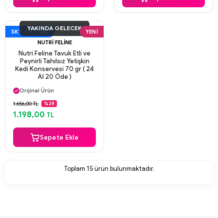
YAKINDA GELECEK
SKT: 09.2028
YENI
NUTRI FELINE
Nutri Feline Tavuk Etli ve
Peynirli Tahılsız Yetişkin
Kedi Konservesi 70 gr ( 24
Al 20 Öde )
Aynı Gün Kargo
Orijinal Ürün
Güvenli Ödeme
1.656,00 TL
%28
Aynı Gün Kargo
1.198,00
TL
Sepete Ekle
Toplam
15
ürün bulunmaktadır.