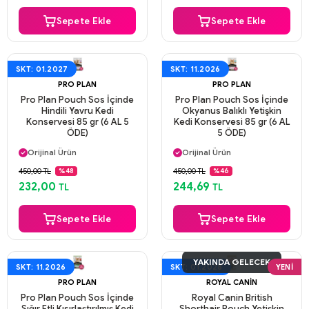
Sepete Ekle
Sepete Ekle
SKT: 01.2027
SKT: 11.2026
PRO PLAN
PRO PLAN
Pro Plan Pouch Sos İçinde
Pro Plan Pouch Sos İçinde
Hindili Yavru Kedi
Okyanus Balıklı Yetişkin
Konservesi 85 gr (6 AL 5
Kedi Konservesi 85 gr (6 AL
ÖDE)
5 ÖDE)
Aynı Gün Kargo
Aynı Gün Kargo
Orijinal Ürün
Orijinal Ürün
Güvenli Ödeme
Güvenli Ödeme
450,00 TL
450,00 TL
%48
%46
Aynı Gün Kargo
Aynı Gün Kargo
232,00
244,69
TL
TL
Sepete Ekle
Sepete Ekle
YAKINDA GELECEK
SKT: 11.2026
SKT: 01.2028
YENI
PRO PLAN
ROYAL CANIN
Pro Plan Pouch Sos İçinde
Royal Canin British
Sığır Etli Kısırlaştırılmış Kedi
Shorthair Pouch Yetişkin