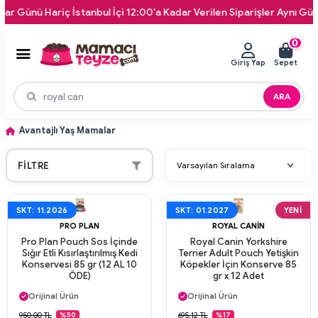
nü Hariç İstanbul İçi 12:00'a Kadar Verilen Siparişler Aynı Gün Kapı
0
Giriş Yap
Sepet
ARA
Avantajlı Yaş Mamalar
FILTRE
SKT: 11.2026
SKT: 01.2027
YENI
PRO PLAN
ROYAL CANIN
Pro Plan Pouch Sos İçinde
Royal Canin Yorkshire
Sığır Etli Kısırlaştırılmış Kedi
Terrier Adult Pouch Yetişkin
Konservesi 85 gr (12 AL 10
Köpekler İçin Konserve 85
ÖDE)
gr x 12 Adet
Aynı Gün Kargo
Aynı Gün Kargo
Orijinal Ürün
Orijinal Ürün
Güvenli Ödeme
Güvenli Ödeme
950,00 TL
695,12 TL
%50
%17