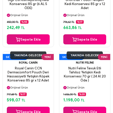
Konservesi 85 gr (6 AL 5
Kedi Konservesi 85 gr x 12
ÖDE)
Adet
Aynı Gün Kargo
Aynı Gün Kargo
Orijinal Ürün
Orijinal Ürün
Güvenli Ödeme
Güvenli Ödeme
450,00 TL
796,62 TL
%46
%17
Aynı Gün Kargo
Aynı Gün Kargo
242,49
663,86
TL
TL
Sepete Ekle
Sepete Ekle
YAKINDA GELECEK
YAKINDA GELECEK
SKT: 10.2027
YENI
SKT: 12.2028
YENI
ROYAL CANIN
NUTRI FELINE
Royal Canin CCN
Nutri Feline Tavuk Etli
Dermacomfort Pouch Deri
Tahılsız Yetişkin Kedi
Hassasiyetli Yetişkin Köpek
Konservesi 70 gr ( 24 Al 20
Konservesi 85 gr x 12 Adet
Öde )
Aynı Gün Kargo
Aynı Gün Kargo
Orijinal Ürün
Orijinal Ürün
Güvenli Ödeme
Güvenli Ödeme
717,68 TL
1.656,00 TL
%17
%28
Aynı Gün Kargo
Aynı Gün Kargo
598,07
1.198,00
TL
TL
Sepete Ekle
Sepete Ekle