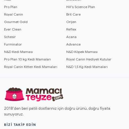
Pro Plan
Hill's Science Plan
Royal Canin
Brit Care
Gourmet Gold
Orijen
Ever Clean
Reflex
Schesir
Acana
Furminator
Advance
N&D Kedi Maması
N&D Köpek Maması
Pro Plan 10 kg Kedi Mamaları
Royal Canin Hediyeli Kutular
Royal Canin Kitten Kedi Mamaları
N&D 1,5 Kg Kedi Mamaları
2018'den beri patili dostlarınız için doğru ürünü, doğru fiyata
sunuyoruz.
BIZI TAKIP EDIN