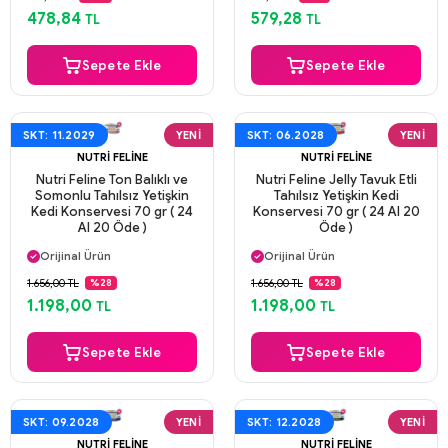
Aynı Gün Kargo
Aynı Gün Kargo
478,84
579,28
TL
TL
Sepete Ekle
Sepete Ekle
SKT: 11.2029
YENI
SKT: 06.2028
YENI
NUTRI FELINE
NUTRI FELINE
Nutri Feline Ton Balıklı ve
Nutri Feline Jelly Tavuk Etli
Somonlu Tahılsız Yetişkin
Tahılsız Yetişkin Kedi
Kedi Konservesi 70 gr ( 24
Konservesi 70 gr ( 24 Al 20
Al 20 Öde )
Öde )
Aynı Gün Kargo
Aynı Gün Kargo
Orijinal Ürün
Orijinal Ürün
Güvenli Ödeme
Güvenli Ödeme
1.656,00 TL
1.656,00 TL
%28
%28
Aynı Gün Kargo
Aynı Gün Kargo
1.198,00
1.198,00
TL
TL
Sepete Ekle
Sepete Ekle
SKT: 09.2028
YENI
SKT: 12.2028
YENI
NUTRI FELINE
NUTRI FELINE