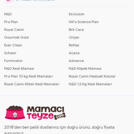
N&D
Exclusion
Pro Plan
Hill's Science Plan
Royal Canin
Brit Care
Gourmet Gold
Orijen
Ever Clean
Reflex
Schesir
Acana
Furminator
Advance
N&D Kedi Maması
N&D Köpek Maması
Pro Plan 10 kg Kedi Mamaları
Royal Canin Hediyeli Kutular
Royal Canin Kitten Kedi Mamaları
N&D 1,5 Kg Kedi Mamaları
2018'den beri patili dostlarınız için doğru ürünü, doğru fiyata
sunuyoruz.