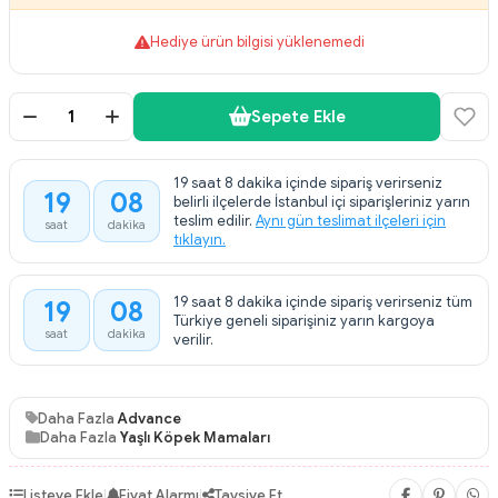
Hediye ürün bilgisi yüklenemedi
Sepete Ekle
19 saat 8 dakika içinde sipariş verirseniz
19
08
belirli ilçelerde İstanbul içi siparişleriniz yarın
:
teslim edilir.
Aynı gün teslimat ilçeleri için
saat
dakika
tıklayın.
19 saat 8 dakika içinde sipariş verirseniz tüm
19
08
:
Türkiye geneli siparişiniz yarın kargoya
saat
dakika
verilir.
Daha Fazla
Advance
Daha Fazla
Yaşlı Köpek Mamaları
Listeye Ekle
|
Fiyat Alarmı
|
Tavsiye Et