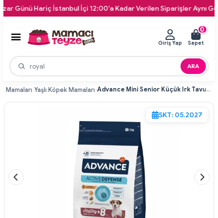
ü Hariç İstanbul İçi 12:00'a Kadar Verilen Siparişler Aynı Gün Kapını
0
Giriş Yap
Sepet
ARA
Advance Mini Senior Küçük Irk Tavuklu Yaşlı Köpek Maması 3 kg
k Mamaları
Yaşlı Köpek Mamaları
SKT: 05.2027