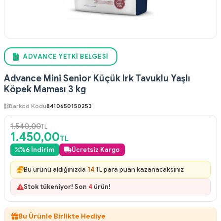
ADVANCE YETKI BELGESI
Advance Mini Senior Küçük Irk Tavuklu Yaşlı
Köpek Maması 3 kg
Barkod Kodu
8410650150253
1.540,00
TL
1.450,00
TL
%
6
İndirim
Ücretsiz Kargo
Bu ürünü aldığınızda
14
TL para puan kazanacaksınız
Stok tükeniyor! Son
4
ürün!
Bu Ürünle Birlikte Hediye