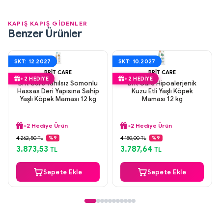
KAPIŞ KAPIŞ GİDENLER
Benzer Ürünler
SKT: 12.2027
SKT: 10.2027
BRIT CARE
BRIT CARE
+2 HEDIYE
+2 HEDIYE
Brit Care Tahılsız Somonlu
Brit Care Hipoalerjenik
Hassas Deri Yapısına Sahip
Kuzu Etli Yaşlı Köpek
Yaşlı Köpek Maması 12 kg
Maması 12 kg
+2 Hediye Ürün
+2 Hediye Ürün
Aynı Gün Kargo
Aynı Gün Kargo
4.262,50 TL
4.180,00 TL
%9
%9
Orijinal Ürün
Orijinal Ürün
3.873,53
3.787,64
TL
TL
Güvenli Ödeme
Güvenli Ödeme
+2 Hediye Ürün
+2 Hediye Ürün
Sepete Ekle
Sepete Ekle