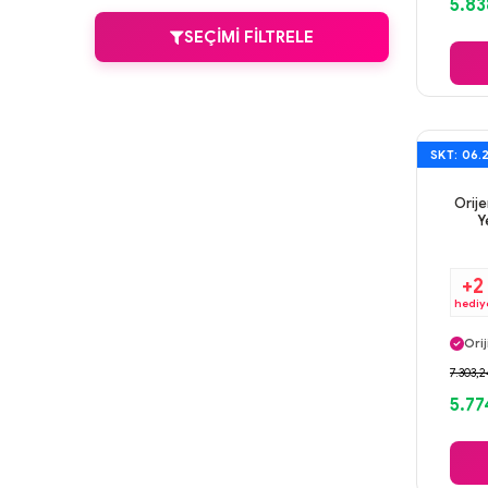
5.83
SEÇIMI FILTRELE
SKT: 06.
Orije
Y
+2
hediy
Ayn
Orij
Gü
7.303,2
Ayn
5.77