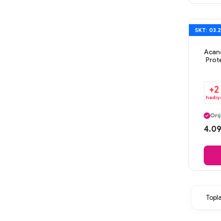
SKT: 03.
Acan
Prote
+2
hediy
Ayn
Orij
Gü
4.09
Ayn
Top