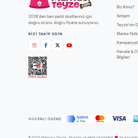
Biz Kimiz?
İletişim
2018'den beri patili dostlarınız için
doğru ürünü, doğru fiyata sunuyoruz.
Teyze'nin D
Marka Yetki
BIZI TAKIP EDIN
Kampanyal
Havale & 
Bilgileri
GÜVENLI ÖDEME
© 2026 Mamacı Teyze · Nurşen ve ekibi ile birlikte
ile hazırla