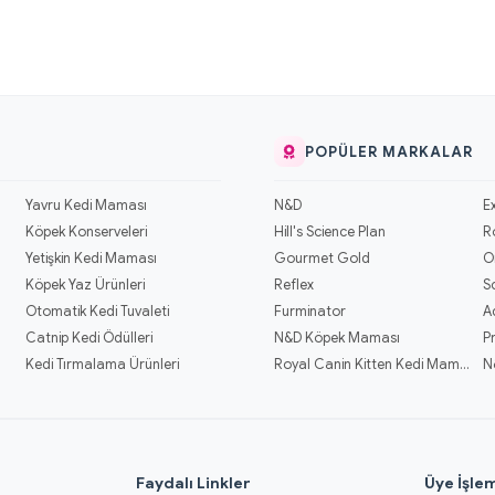
POPÜLER MARKALAR
Yavru Kedi Maması
N&D
E
Köpek Konserveleri
Hill's Science Plan
R
Yetişkin Kedi Maması
Gourmet Gold
O
Köpek Yaz Ürünleri
Reflex
S
Otomatik Kedi Tuvaleti
Furminator
A
Catnip Kedi Ödülleri
N&D Köpek Maması
P
Kedi Tırmalama Ürünleri
Royal Canin Kitten Kedi Mamaları
N
l
Faydalı Linkler
Üye İşlem