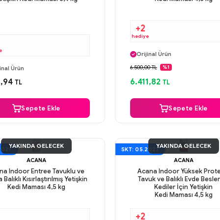
+2
hediye
Aynı Gün Kargo
e
Orijinal Ürün
ı Gün Kargo
Güvenli Ödeme
6.500,00 TL
%1
inal Ürün
Aynı Gün Kargo
venli Ödeme
3,94
6.411,82
TL
TL
ı Gün Kargo
Sepete Ekle
Sepete Ekle
YAKINDA GELECEK
YAKINDA GELECEK
2027
SKT: 05.2027
ACANA
ACANA
na Indoor Entree Tavuklu ve
Acana Indoor Yüksek Prote
 Balıklı Kısırlaştırılmış Yetişkin
Tavuk ve Balıklı Evde Besl
Kedi Maması 4,5 kg
Kediler İçin Yetişkin
Kedi Maması 4,5 kg
+2