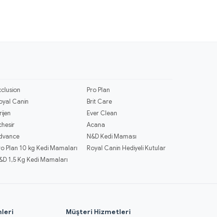
xclusion
Pro Plan
oyal Canin
Brit Care
rijen
Ever Clean
chesir
Acana
dvance
N&D Kedi Maması
ro Plan 10 kg Kedi Mamaları
Royal Canin Hediyeli Kutular
&D 1,5 Kg Kedi Mamaları
leri
Müşteri Hizmetleri