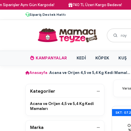
arişler Aynı Gün Kargoda!
740 TL Üzeri Kargo Bedava!
Sipariş Destek Hattı
KAMPANYALAR
KEDI
KÖPEK
KUŞ
Anasayfa
Acana ve Orijen 4,5 ve 5,4 Kg Kedi Mamaları
Kategoriler
Acana ve Orijen 4,5 ve 5,4 Kg Kedi
Mamaları
SKT: 07.
O
Marka
Y