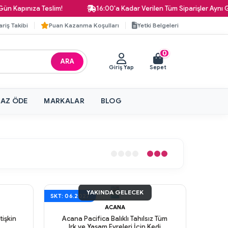
apınıza Teslim!
16:00'a Kadar Verilen Tüm Siparişler Aynı Gün 
ariş Takibi
Puan Kazanma Koşulları
Yetki Belgeleri
0
ARA
Giriş Yap
Sepet
 AZ ÖDE
MARKALAR
BLOG
YAKINDA GELECEK
SKT: 06.2027
ACANA
tişkin
Acana Pacifica Balıklı Tahılsız Tüm
Irk ve Yaşam Evreleri İçin Kedi