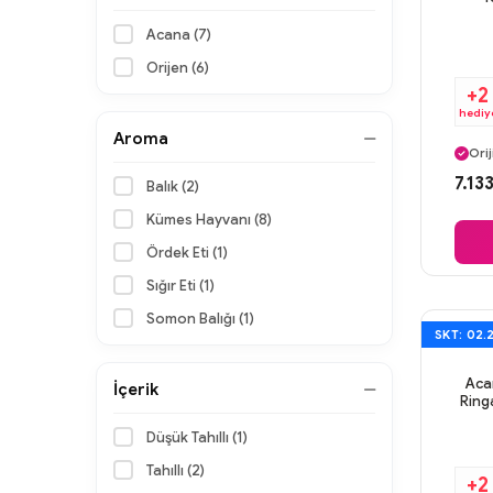
Acana (7)
Orijen (6)
+2
hediy
Ayn
Aroma
Orij
Gü
7.13
Balık (2)
Ayn
Kümes Hayvanı (8)
Ördek Eti (1)
Sığır Eti (1)
Somon Balığı (1)
SKT: 02.
Aca
İçerik
Ringa
Düşük Tahıllı (1)
Tahıllı (2)
+2