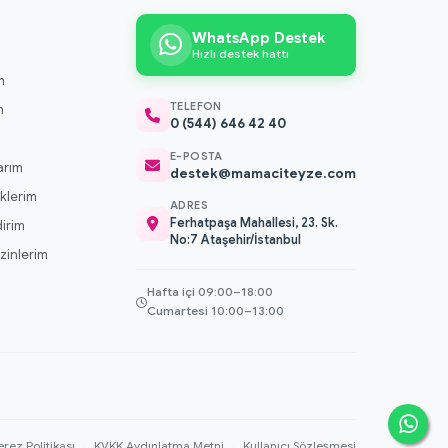
WhatsApp Destek
Hızlı destek hattı
m
TELEFON
m
0 (544) 646 42 40
m
E-POSTA
arım
destek@mamaciteyze.com
klerim
ADRES
Ferhatpaşa Mahallesi, 23. Sk.
dirim
No:7 Ataşehir/İstanbul
 İzinlerim
Hafta içi 09:00–18:00
Cumartesi 10:00–13:00
erez Politikası
·
KVKK Aydınlatma Metni
·
Kullanıcı Sözleşmesi