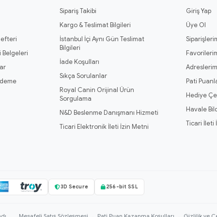
Sipariş Takibi
Giriş Yap
Kargo & Teslimat Bilgileri
Üye Ol
efteri
İstanbul İçi Aynı Gün Teslimat
Siparişleri
Bilgileri
 Belgeleri
Favorileri
İade Koşulları
ar
Adresleri
Sıkça Sorulanlar
Ödeme
Pati Puanl
Royal Canin Orijinal Ürün
Hediye Çe
Sorgulama
Havale Bil
N&D Beslenme Danışmanı Hizmeti
Ticari İleti
Ticari Elektronik İleti İzin Metni
3D Secure
256-bit SSL
ndı.
Mesafeli Satış Sözleşmesi
·
Pati Puan Kazanma Koşulları
·
Gizlilik ve Ç