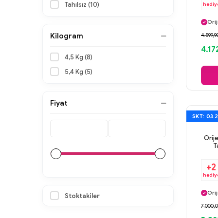
Tahılsız (10)
hediy
Ayn
Orij
Gü
4.599,9
Kilogram
Ayn
4.17
4,5 Kg (8)
5,4 Kg (5)
Fiyat
SKT: 03.
Orije
T
+2
hediy
Ayn
Orij
Stoktakiler
Gü
7.000,0
Ayn