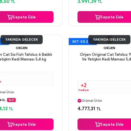
8,50
3.991,39
TL
TL
Sepete Ekle
Sepete Ekle
YAKINDA GELECEK
YAKINDA GELECEK
2027
SKT: 05.2027
ORIJEN
ORIJEN
n Cat Six Fish Tahılsız 6 Balıklı
Orijen Original Cat Tahılsız 
etişkin Kedi Maması 5,4 kg
Ve Yetişkin Kedi Mamasi 5,
e
+2
ı Gün Kargo
hediye
inal Ürün
Aynı Gün Kargo
venli Ödeme
4 TL
%21
Orijinal Ürün
ı Gün Kargo
Güvenli Ödeme
4,13
4.777,31
TL
TL
Aynı Gün Kargo
Sepete Ekle
Sepete Ekle