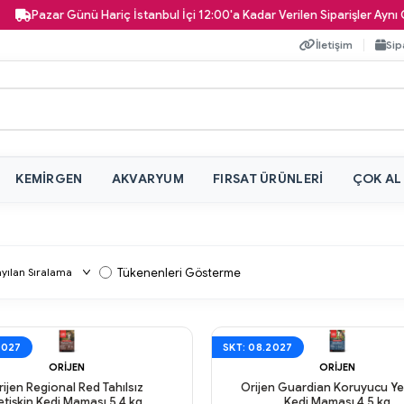
Pazar Günü Hariç İstanbul İçi 12:00'a Kadar Verilen Siparişler Aynı Gün K
İletişim
Sip
KEMIRGEN
AKVARYUM
FIRSAT ÜRÜNLERI
ÇOK AL
Tükenenleri Gösterme
2027
SKT: 08.2027
ORIJEN
ORIJEN
rijen Regional Red Tahılsız
Orijen Guardian Koruyucu Ye
etişkin Kedi Maması 5,4 kg
Kedi Maması 4,5 kg