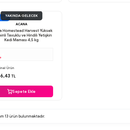
YAKINDA GELECEK
2027
ACANA
a Homestead Harvest Yüksek
inli Tavuklu ve Hindili Yetişkin
Kedi Maması 4,5 kg
e
ı Gün Kargo
inal Ürün
venli Ödeme
6,43
TL
ı Gün Kargo
Sepete Ekle
lam
13
ürün bulunmaktadır.