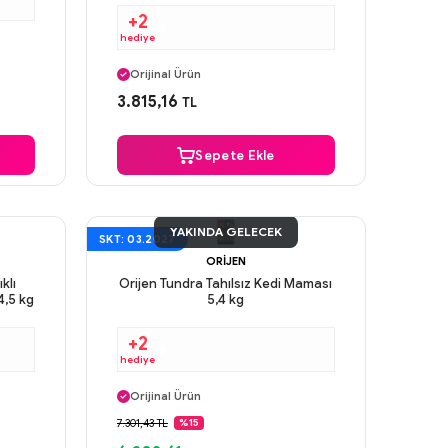
+2
hediye
Aynı Gün Kargo
Orijinal Ürün
Güvenli Ödeme
3.815,16
TL
Aynı Gün Kargo
Sepete Ekle
YAKINDA GELECEK
SKT: 03.2027
ORIJEN
klı
Orijen Tundra Tahılsız Kedi Maması
4,5 kg
5,4 kg
+2
hediye
Aynı Gün Kargo
Orijinal Ürün
Güvenli Ödeme
7.301,43 TL
%15
Aynı Gün Kargo