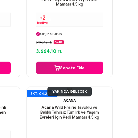
Maması 4,5 kg
+2
hediye
Aynı Gün Kargo
Orijinal Ürün
Güvenli Ödeme
6.145,12 TL
%40
Aynı Gün Kargo
3.664,10
TL
Sepete Ekle
YAKINDA GELECEK
SKT: 04.2027
ACANA
inli
Acana Wild Prairie Tavuklu ve
enen
Balıklı Tahılsız Tüm Irk ve Yaşam
Evreleri İçin Kedi Maması 4,5 kg