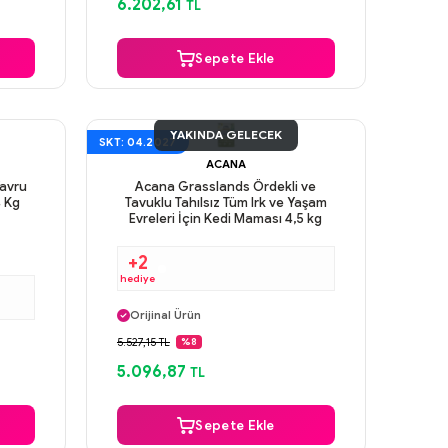
6.202,61
TL
Sepete Ekle
YAKINDA GELECEK
SKT: 04.2027
ACANA
Yavru
Acana Grasslands Ördekli ve
4 Kg
Tavuklu Tahılsız Tüm Irk ve Yaşam
Evreleri İçin Kedi Maması 4,5 kg
+2
hediye
Aynı Gün Kargo
Orijinal Ürün
Güvenli Ödeme
5.527,15 TL
%8
Aynı Gün Kargo
5.096,87
TL
Sepete Ekle