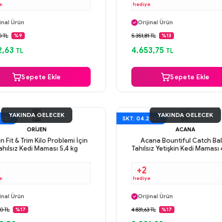
e
hediye
ı Gün Kargo
Aynı Gün Kargo
inal Ürün
Orijinal Ürün
venli Ödeme
Güvenli Ödeme
0 TL
5.351,81 TL
%9
%13
ı Gün Kargo
Aynı Gün Kargo
2,63
4.653,75
TL
TL
Sepete Ekle
Sepete Ekle
YAKINDA GELECEK
YAKINDA GELECEK
2027
SKT: 04.2027
ORIJEN
ACANA
n Fit & Trim Kilo Problemi İçin
Acana Bountiful Catch Balı
ahılsız Kedi Maması 5,4 kg
Tahılsız Yetişkin Kedi Maması 
+2
e
hediye
ı Gün Kargo
Aynı Gün Kargo
inal Ürün
Orijinal Ürün
venli Ödeme
Güvenli Ödeme
0 TL
4.831,63 TL
%17
%17
ı Gün Kargo
Aynı Gün Kargo